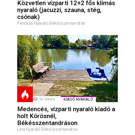
Közvetlen vízparti 12+2 fős klímás
nyaraló (jacuzzi, szauna, stég,
csónak)
Pendula Nyaraló Békésszentandrás
53
Views
KIADÓ NYARALÓ
Medencés, vízparti nyaraló kiadó a
holt Körösnél,
Békésszentandráson
Lina Nyaraló Békésszentandrás