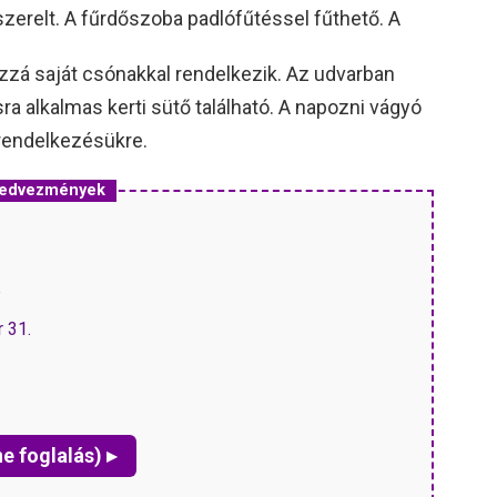
zerelt. A fűrdőszoba padlófűtéssel fűthető. A
ozzá saját csónakkal rendelkezik. Az udvarban
a alkalmas kerti sütő található. A napozni vágyó
rendelkezésükre.
 kedvezmények
P
r 31.
ne foglalás) ▸