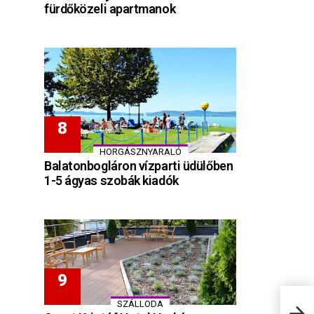
fürdőközeli apartmanok
HORGÁSZNYARALÓ
Balatonbogláron vízparti üdülőben
1-5 ágyas szobák kiadók
SZÁLLODA
Malo