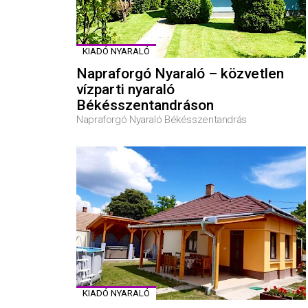
KIADÓ NYARALÓ
Napraforgó Nyaraló – közvetlen
vízparti nyaraló
Békésszentandráson
Napraforgó Nyaraló Békésszentandrás
KIADÓ NYARALÓ