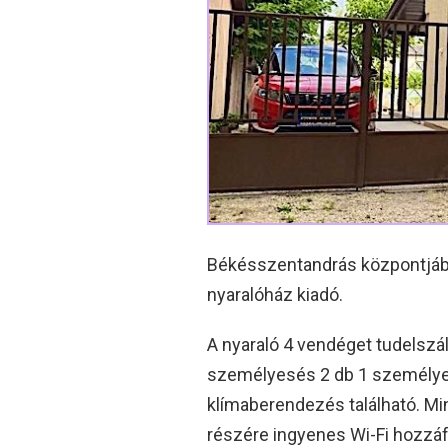
Békésszentandrás központjában
nyaralóház kiadó.
A nyaraló 4 vendéget tudelszál
személyesés 2 db 1 személyes 
klímaberendezés található. Mi
részére ingyenes Wi-Fi hozzáfé