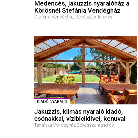
Medencés, jakuzzis nyaralóház a
Körösnél Stefánia Vendégház
Stefánia Vendégház Békésszentandrás
KIADÓ NYARALÓ
Jakuzzis, klímás nyaraló kiadó,
csónakkal, vízibiciklivel, kenuval
Tamáska Vendégház Békésszentandrás