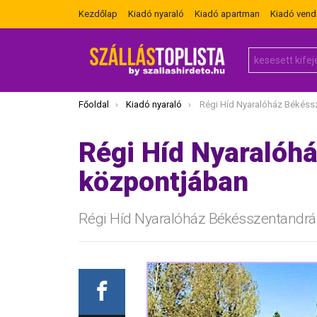
Kezdőlap
Kiadó nyaraló
Kiadó apartman
Kiadó ven
Search
for:
Itt vagy most:
Főoldal
Kiadó nyaraló
Régi Híd Nyaralóház Békésszentandrá
Régi Híd Nyaralóh
központjában
Régi Híd Nyaralóház Békésszentandrá