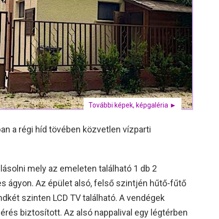
További képek, képgaléria ►
 a régi híd tövében közvetlen vízparti
lásolni mely az emeleten található 1 db 2
ágyon. Az épület alsó, felső szintjén hűtő-fűtő
ndkét szinten LCD TV található. A vendégek
rés biztosított. Az alsó nappalival egy légtérben