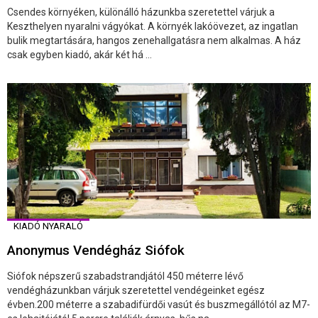
Csendes környéken, különálló házunkba szeretettel várjuk a
Keszthelyen nyaralni vágyókat. A környék lakóövezet, az ingatlan
bulik megtartására, hangos zenehallgatásra nem alkalmas. A ház
csak egyben kiadó, akár két há ...
KIADÓ NYARALÓ
Anonymus Vendégház Siófok
Siófok népszerű szabadstrandjától 450 méterre lévő
vendégházunkban várjuk szeretettel vendégeinket egész
évben.200 méterre a szabadifürdői vasút és buszmegállótól az M7-