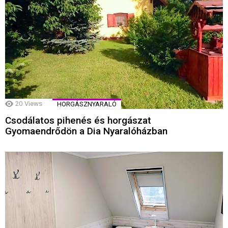
20
Views
HORGÁSZNYARALÓ
Csodálatos pihenés és horgászat
Gyomaendrődön a Dia Nyaralóházban