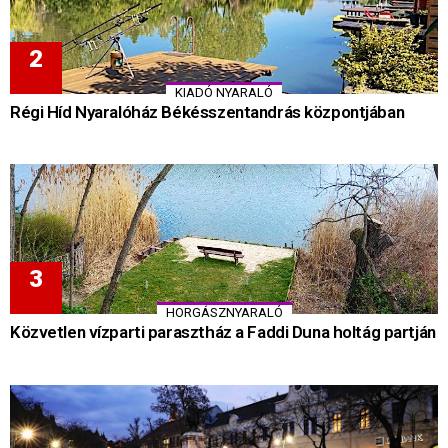
KIADÓ NYARALÓ
Régi Híd Nyaralóház Békésszentandrás központjában
HORGÁSZNYARALÓ
Közvetlen vízparti parasztház a Faddi Duna holtág partján