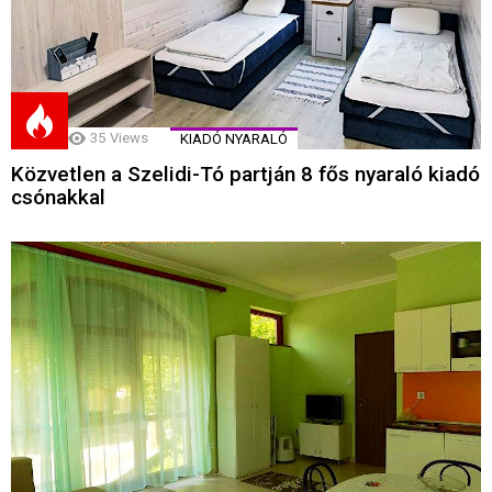
35
Views
KIADÓ NYARALÓ
Közvetlen a Szelidi-Tó partján 8 fős nyaraló kiadó
csónakkal