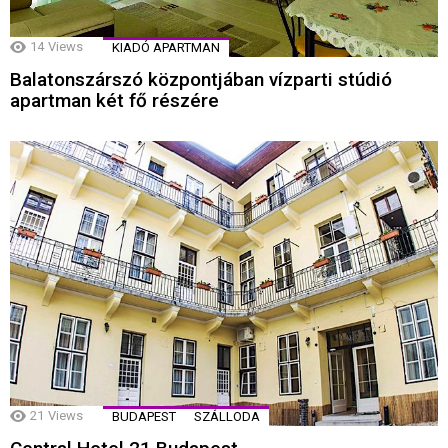
14
Views
KIADÓ APARTMAN
Balatonszárszó központjában vízparti stúdió
apartman két fő részére
21
Views
BUDAPEST
SZÁLLODA