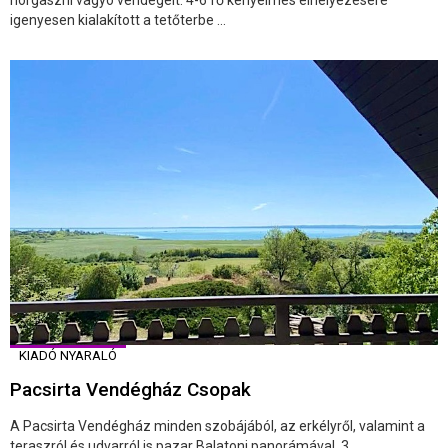
igenyesen kialakított a tetőterbe ...
KIADÓ NYARALÓ
Pacsirta Vendégház Csopak
A Pacsirta Vendégház minden szobájából, az erkélyről, valamint a
teraszról és udvarról is pazar Balatoni panorámával, 3