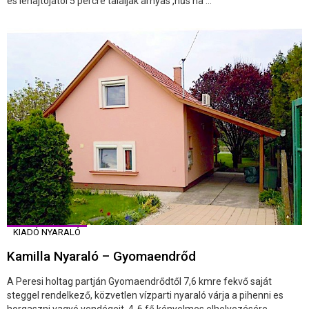
es lehajtójától 5 percre találják árnyas ,hűs na ...
KIADÓ NYARALÓ
Kamilla Nyaraló – Gyomaendrőd
A Peresi holtag partján Gyomaendrődtől 7,6 kmre fekvő saját
steggel rendelkező, közvetlen vízparti nyaraló várja a pihenni es
horgaszni vagyó vendégeit. 4-6 fő kényelmes elhelyezésére