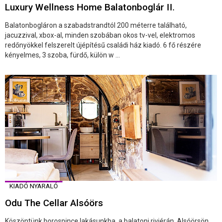
Luxury Wellness Home Balatonboglár II.
Balatonbogláron a szabadstrandtól 200 méterre található,
jacuzzival, xbox-al, minden szobában okos tv-vel, elektromos
redőnyökkel felszerelt újépítésű családi ház kiadó. 6 fő részére
kényelmes, 3 szoba, fürdő, külön w ...
KIADÓ NYARALÓ
Odu The Cellar Alsóörs
Köszöntünk borospince lakásunkba, a balatoni riviérán, Alsóörsön.