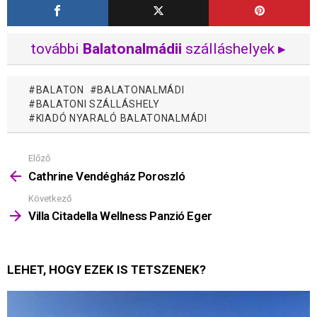
további
Balatonalmádii
szálláshelyek ▸
BALATON
BALATONALMÁDI
BALATONI SZÁLLÁSHELY
KIADÓ NYARALÓ BALATONALMÁDI
Előző
Mutass
többet
Cathrine Vendégház Poroszló
Következő
Villa Citadella Wellness Panzió Eger
LEHET, HOGY EZEK IS TETSZENEK?