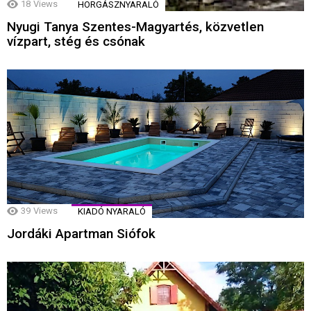
18
Views
HORGÁSZNYARALÓ
Nyugi Tanya Szentes-Magyartés, közvetlen
vízpart, stég és csónak
39
Views
KIADÓ NYARALÓ
Jordáki Apartman Siófok