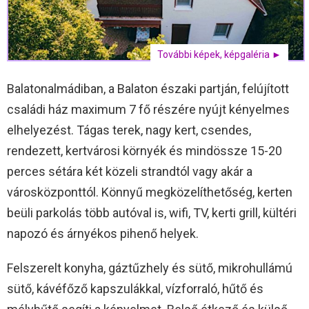
További képek, képgaléria ►
Balatonalmádiban, a Balaton északi partján, felújított
családi ház maximum 7 fő részére nyújt kényelmes
elhelyezést. Tágas terek, nagy kert, csendes,
rendezett, kertvárosi környék és mindössze 15-20
perces sétára két közeli strandtól vagy akár a
városközponttól. Könnyű megközelíthetőség, kerten
beüli parkolás több autóval is, wifi, TV, kerti grill, kültéri
napozó és árnyékos pihenő helyek.
Felszerelt konyha, gáztűzhely és sütő, mikrohullámú
sütő, kávéfőző kapszulákkal, vízforraló, hűtő és