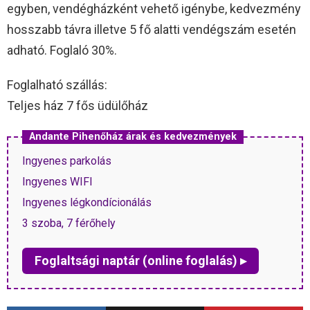
egyben, vendégházként vehető igénybe, kedvezmény
hosszabb távra illetve 5 fő alatti vendégszám esetén
adható. Foglaló 30%.
Foglalható szállás:
Teljes ház 7 fős üdülőház
Andante Pihenőház árak és kedvezmények
Ingyenes parkolás
Ingyenes WIFI
Ingyenes légkondícionálás
3 szoba, 7 férőhely
Foglaltsági naptár (online foglalás) ▸