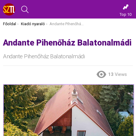
KERESÉS
Top 10
Itt vagy most:
Főoldal
Kiadó nyaraló
Andante Pihenőház Balatonalmádi
Andante Pihenőház Balatonalmádi
Andante Pihenőház Balatonalmádi
13
Views