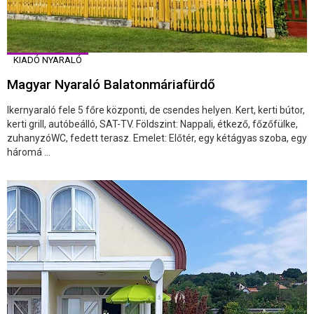
KIADÓ NYARALÓ
Magyar Nyaraló Balatonmáriafürdő
Ikernyaraló fele 5 főre központi, de csendes helyen. Kert, kerti bútor,
kerti grill, autóbeálló, SAT-TV. Földszint: Nappali, étkező, főzőfülke,
zuhanyzóWC, fedett terasz. Emelet: Előtér, egy kétágyas szoba, egy
háromá ...