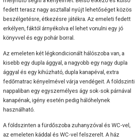
mélyhűtő segíti a kényelmet. Belső étkező és külső
fedett terasz nagy asztallal nyújt lehetőséget közös
beszélgetésre, étkezésre játékra. Az emeleti fedett
erkélyen, fáktól árnyékolva el lehet vonulni egy jó
könyvvel és egy pohár borral.
Az emeleten két légkondicionált hálószoba van, a
kisebb egy dupla ággyal, a nagyobb egy nagy dupla
ággyal és egy kihúzható, dupla kanapéval, extra
fedőmatrac kényelmével várja vendégeit. A földszinti
nappaliban egy egyszemélyes ágy sok-sok párnával
kanapénak, igény esetén pedig hálóhelynek
használható.
A földszinten a fürdőszoba zuhanyzóval és WC-vel,
az emeleten káddal és WC-vel felszerelt. A ház