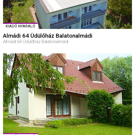
KIADÓ NYARALÓ
Almádi 64 Üdülőház Balatonalmádi
Almádi 64 Üdülőház Balatonalmádi