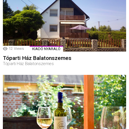
12
Views
KIADÓ NYARALÓ
Tóparti Ház Balatonszemes
Tóparti Ház Balatonszemes