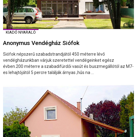
KIADÓ NYARALÓ
Anonymus Vendégház Siófok
Siófok népszerű szabadstrandjától 450 méterre lévő
vendégházunkban várjuk szeretettel vendégeinket egész
évben.200 méterre a szabadifürdői vasút és buszmegállótól az M7-
es lehajtójától 5 percre találják árnyas ,hűs na ...