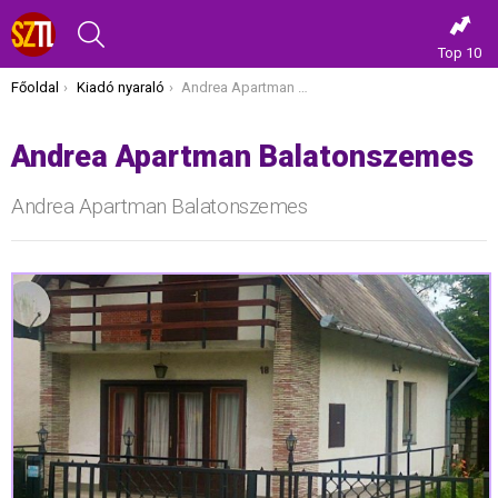
KERESÉS
Top 10
Itt vagy most:
Főoldal
Kiadó nyaraló
Andrea Apartman Balatonszemes
Andrea Apartman Balatonszemes
Andrea Apartman Balatonszemes