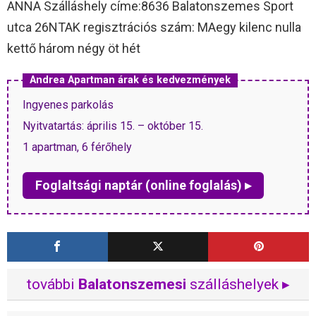
ANNA Szálláshely címe:8636 Balatonszemes Sport
utca 26NTAK regisztrációs szám: MAegy kilenc nulla
kettő három négy öt hét
Andrea Apartman árak és kedvezmények
Ingyenes parkolás
Nyitvatartás: április 15. – október 15.
1 apartman, 6 férőhely
Foglaltsági naptár (online foglalás) ▸
további
Balatonszemesi
szálláshelyek ▸