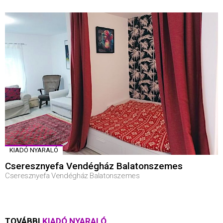
KIADÓ NYARALÓ
Cseresznyefa Vendégház Balatonszemes
Cseresznyefa Vendégház Balatonszemes
TOVÁBBI
KIADÓ NYARALÓ