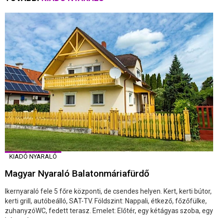
KIADÓ NYARALÓ
Magyar Nyaraló Balatonmáriafürdő
Ikernyaraló fele 5 főre központi, de csendes helyen. Kert, kerti bútor,
kerti grill, autóbeálló, SAT-TV. Földszint: Nappali, étkező, főzőfülke,
zuhanyzóWC, fedett terasz. Emelet: Előtér, egy kétágyas szoba, egy