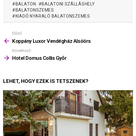
BALATON
BALATONI SZÁLLÁSHELY
BALATONSZEMES
KIADÓ NYARALÓ BALATONSZEMES
Előző
Mutass
többet
Koppány Luxor Vendégház Alsóörs
Következő
Hotel Domus Collis Győr
LEHET, HOGY EZEK IS TETSZENEK?