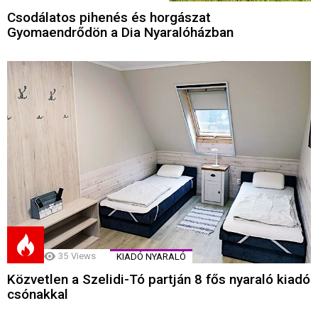
Csodálatos pihenés és horgászat
Gyomaendrődön a Dia Nyaralóházban
35
Views
KIADÓ NYARALÓ
Közvetlen a Szelidi-Tó partján 8 fős nyaraló kiadó
csónakkal