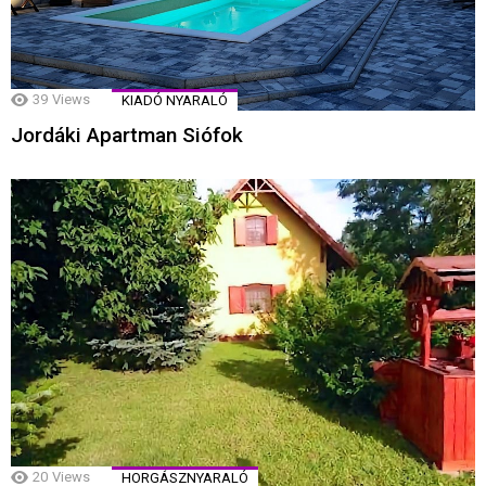
39
Views
KIADÓ NYARALÓ
Jordáki Apartman Siófok
20
Views
HORGÁSZNYARALÓ