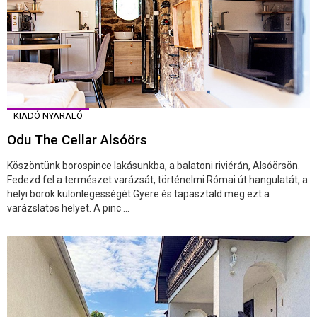
KIADÓ NYARALÓ
Odu The Cellar Alsóörs
Köszöntünk borospince lakásunkba, a balatoni riviérán, Alsóörsön.
Fedezd fel a természet varázsát, történelmi Római út hangulatát, a
helyi borok különlegességét.Gyere és tapasztald meg ezt a
varázslatos helyet. A pinc ...