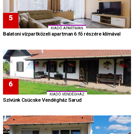
KIADÓ APARTMAN
Balatoni vízpartközeli apartman 6 fő részére klímával
KIADÓ VENDÉGHÁZ
Szívünk Csücske Vendégház Sarud