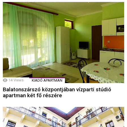
14
Views
KIADÓ APARTMAN
Balatonszárszó központjában vízparti stúdió
apartman két fő részére