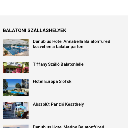
BALATONI SZÁLLÁSHELYEK
Danubius Hotel Annabella Balatonfüred
közvetlen a balatonparton
Tiffany Szálló Balatonlelle
Hotel Európa Siófok
Abszolút Panzió Keszthely
Danubius Hotel Marina Balatonfüred