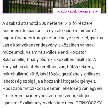
További képek, képgaléria ►
A szabad strandtól 300 méterre, 6+2 fő részére
csendes utcában önálló nyaraló kiadó minimum 4
napra. Csendes környezetben helyezkedik el, gyakran
van a környéken rendezvény, a közelben vannak
múzeumok, valamint a Pálos Rendi Kolostor.
Balatonlelle, Tihany, Siófok a közelben található. A
konyhában alapfelszereltség van, hűtőszekrény,
mikrohullámú sütő, kávéfőzők, gáztűzhely, grillezési
lehetőség szolgálja a hozzánk látogatók igényeit.
Hosszabb tartózkodás esetén lehetőség van egyéni
árra, kérem ha igénybe szeretné venni, küldjön
ajánlatot.Szálláshely-szolgáltató neve:CZINKÓCZKY