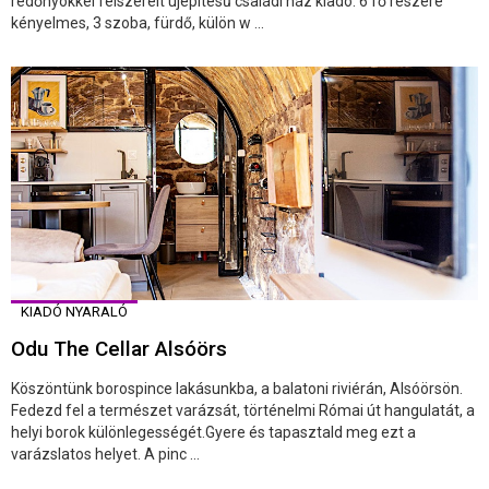
redőnyökkel felszerelt újépítésű családi ház kiadó. 6 fő részére
kényelmes, 3 szoba, fürdő, külön w ...
KIADÓ NYARALÓ
Odu The Cellar Alsóörs
Köszöntünk borospince lakásunkba, a balatoni riviérán, Alsóörsön.
Fedezd fel a természet varázsát, történelmi Római út hangulatát, a
helyi borok különlegességét.Gyere és tapasztald meg ezt a
varázslatos helyet. A pinc ...