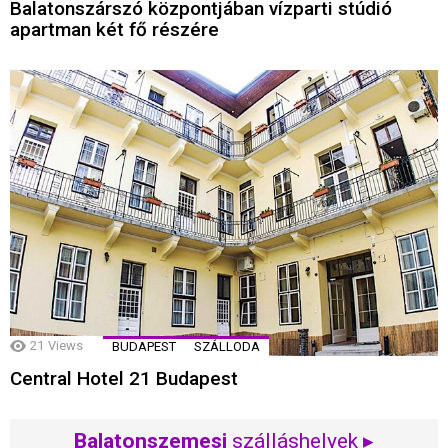
Balatonszárszó központjában vízparti stúdió
apartman két fő részére
21
Views
BUDAPEST
SZÁLLODA
Central Hotel 21 Budapest
Balatonszemesi
szálláshelyek ▸