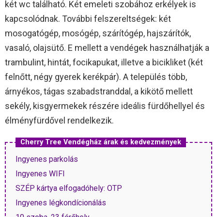
két wc található. Két emeleti szobához erkélyek is
kapcsolódnak. További felszereltségek: két
mosogatógép, mosógép, szárítógép, hajszárítók,
vasaló, olajsütő. E mellett a vendégek használhatják a
trambulint, hintát, focikapukat, illetve a bicikliket (két
felnőtt, négy gyerek kerékpár). A település több,
árnyékos, tágas szabadstranddal, a kikötő mellett
sekély, kisgyermekek részére ideális fürdőhellyel és
élményfürdővel rendelkezik.
Cherry Tree Vendégház árak és kedvezmények
Ingyenes parkolás
Ingyenes WIFI
SZÉP kártya elfogadóhely: OTP
Ingyenes légkondícionálás