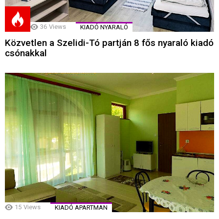
36
Views
KIADÓ NYARALÓ
Közvetlen a Szelidi-Tó partján 8 fős nyaraló kiadó
csónakkal
15
Views
KIADÓ APARTMAN