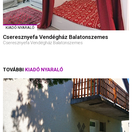
KIADÓ NYARALÓ
Cseresznyefa Vendégház Balatonszemes
Cseresznyefa Vendégház Balatonszemes
TOVÁBBI
KIADÓ NYARALÓ