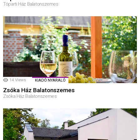
Tóparti Ház Balatonszemes
14
Views
KIADÓ NYARALÓ
Zsóka Ház Balatonszemes
Zsóka Ház Balatonszemes