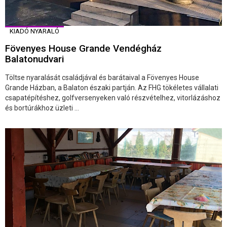
KIADÓ NYARALÓ
Fövenyes House Grande Vendégház
Balatonudvari
Töltse nyaralását családjával és barátaival a Fövenyes House
Grande Házban, a Balaton északi partján. Az FHG tökéletes vállalati
csapatépítéshez, golfversenyeken való részvételhez, vitorlázáshoz
és bortúrákhoz üzleti ...