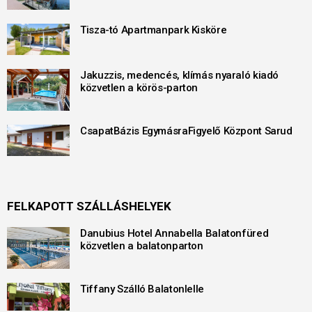
Tisza-tó Apartmanpark Kisköre
Jakuzzis, medencés, klímás nyaraló kiadó
közvetlen a körös-parton
CsapatBázis EgymásraFigyelő Központ Sarud
FELKAPOTT SZÁLLÁSHELYEK
Danubius Hotel Annabella Balatonfüred
közvetlen a balatonparton
Tiffany Szálló Balatonlelle