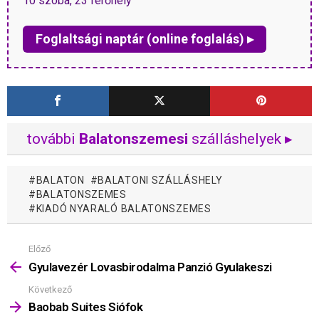
10 szoba, 23 férőhely
Foglaltsági naptár (online foglalás) ▸
további
Balatonszemesi
szálláshelyek ▸
BALATON
BALATONI SZÁLLÁSHELY
BALATONSZEMES
KIADÓ NYARALÓ BALATONSZEMES
Előző
Mutass
többet
Gyulavezér Lovasbirodalma Panzió Gyulakeszi
Következő
Baobab Suites Siófok