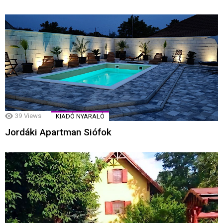
39
Views
KIADÓ NYARALÓ
Jordáki Apartman Siófok