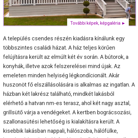
További képek, képgaléria ►
A település csendes részén kiadásra kínálunk egy
többszintes családi házat. A ház teljes körűen
felújításra került az elmúlt két év során. A bútorok, a
konyhák, illetve azok felszerelései mind újak. Az
emeleten minden helyiség légkondícionált. Akár
huszonöt fő elszállásolására is alkalmas az ingatlan. A
házban két lakrész található, mindkét lakásból
elérhető a hatvan nm-es terasz, ahol két nagy asztal,
grillsütő várja a vendégeket. A kertben bográcsozási,
szallonasütési lehetőség is kialakításra került. A
kisebbik lakásban nappali, hálószoba, hálófülke,