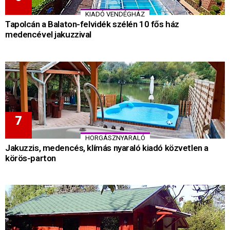
KIADÓ VENDÉGHÁZ
Tapolcán a Balaton-felvidék szélén 10 fős ház
medencével jakuzzival
HORGÁSZNYARALÓ
Jakuzzis, medencés, klímás nyaraló kiadó közvetlen a
körös-parton