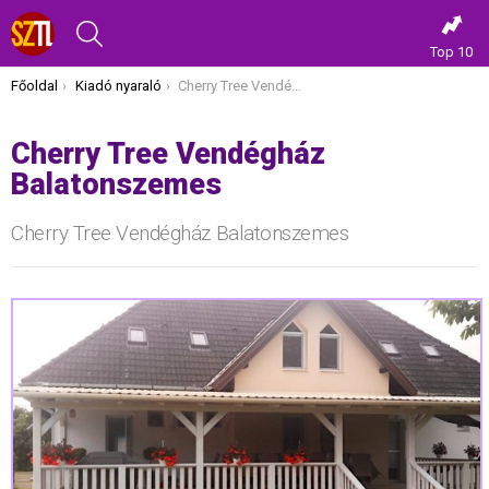
KERESÉS
Top 10
Itt vagy most:
Főoldal
Kiadó nyaraló
Cherry Tree Vendégház Balatonszemes
Cherry Tree Vendégház
Balatonszemes
Cherry Tree Vendégház Balatonszemes