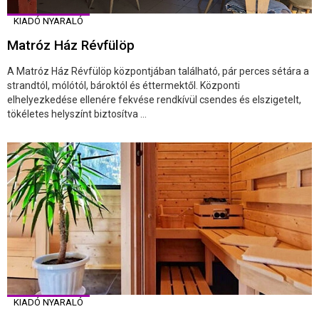
KIADÓ NYARALÓ
Matróz Ház Révfülöp
A Matróz Ház Révfülöp központjában található, pár perces sétára a
strandtól, mólótól, bároktól és éttermektől. Központi
elhelyezkedése ellenére fekvése rendkívül csendes és elszigetelt,
tökéletes helyszínt biztosítva ...
KIADÓ NYARALÓ