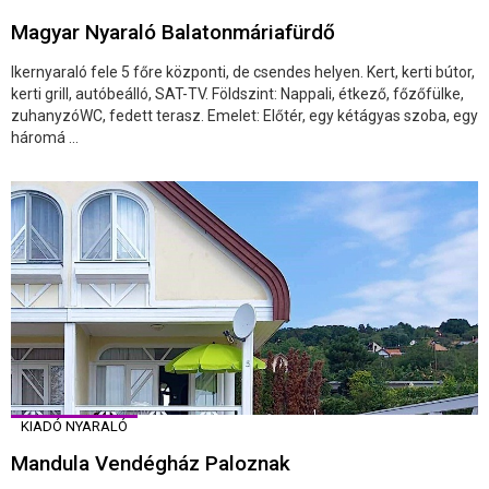
Magyar Nyaraló Balatonmáriafürdő
Ikernyaraló fele 5 főre központi, de csendes helyen. Kert, kerti bútor,
kerti grill, autóbeálló, SAT-TV. Földszint: Nappali, étkező, főzőfülke,
zuhanyzóWC, fedett terasz. Emelet: Előtér, egy kétágyas szoba, egy
háromá ...
KIADÓ NYARALÓ
Mandula Vendégház Paloznak