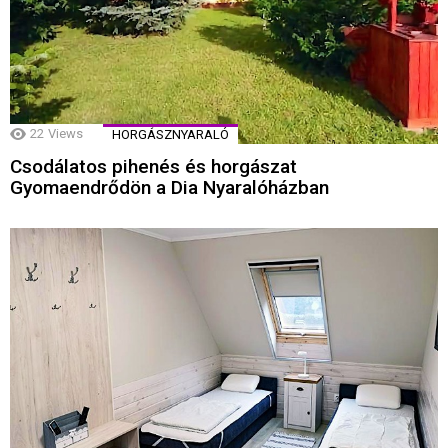
22
Views
HORGÁSZNYARALÓ
Csodálatos pihenés és horgászat
Gyomaendrődön a Dia Nyaralóházban