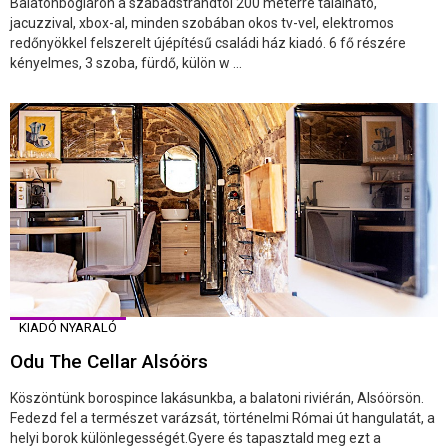
Balatonbogláron a szabadstrandtól 200 méterre található,
jacuzzival, xbox-al, minden szobában okos tv-vel, elektromos
redőnyökkel felszerelt újépítésű családi ház kiadó. 6 fő részére
kényelmes, 3 szoba, fürdő, külön w ...
KIADÓ NYARALÓ
Odu The Cellar Alsóörs
Köszöntünk borospince lakásunkba, a balatoni riviérán, Alsóörsön.
Fedezd fel a természet varázsát, történelmi Római út hangulatát, a
helyi borok különlegességét.Gyere és tapasztald meg ezt a