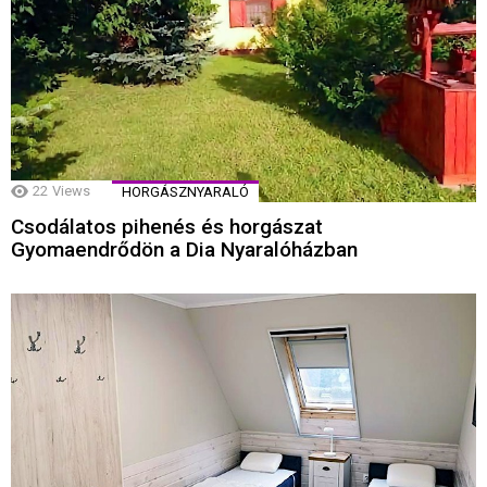
22
Views
HORGÁSZNYARALÓ
Csodálatos pihenés és horgászat
Gyomaendrődön a Dia Nyaralóházban