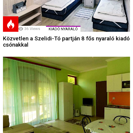
36
Views
KIADÓ NYARALÓ
Közvetlen a Szelidi-Tó partján 8 fős nyaraló kiadó
csónakkal