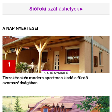
Siófoki
szálláshelyek ▸
A NAP NYERTESEI
KIADÓ NYARALÓ
Tiszakécskén modern apartman kiadó a fürdő
szomszédságában