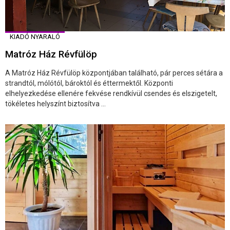
KIADÓ NYARALÓ
Matróz Ház Révfülöp
A Matróz Ház Révfülöp központjában található, pár perces sétára a
strandtól, mólótól, bároktól és éttermektől. Központi
elhelyezkedése ellenére fekvése rendkívül csendes és elszigetelt,
tökéletes helyszínt biztosítva ...