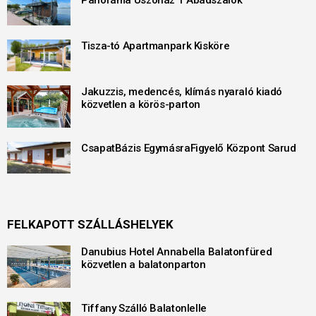
Panoráma Úszóház 1 Abádszalók
Tisza-tó Apartmanpark Kisköre
Jakuzzis, medencés, klímás nyaraló kiadó
közvetlen a körös-parton
CsapatBázis EgymásraFigyelő Központ Sarud
FELKAPOTT SZÁLLÁSHELYEK
Danubius Hotel Annabella Balatonfüred
közvetlen a balatonparton
Tiffany Szálló Balatonlelle