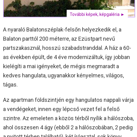
További képek, képgaléria ►
A nyaraló Balatonszéplak-felsőn helyezkedik el, a
Balaton parttól 200 méterre, az Ezüstpart nevű
partszakasznál, hosszú szabadstranddal. A ház a 60-
as években épült, de 4 éve modernizáltuk, így jobban
kielégíti a mai igényeket, de mégis megmaradt a
kedves hangulata, ugyanakkor kényelmes, világos,
tágas.
Az apartman földszintjén egy hangulatos nappali várja
a vendégeket, innen egy lépcső vezet fel a felső
szintre. Az emeleten a közös térből nyílik a hálószoba,
ahol összesen 4 ágy (ebből 2 a hálószobában, 2 pedig
a nyitott térben található), két íróasztal, sok könyv,