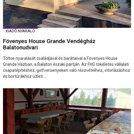
KIADÓ NYARALÓ
Fövenyes House Grande Vendégház
Balatonudvari
Töltse nyaralását családjával és barátaival a Fövenyes House
Grande Házban, a Balaton északi partján. Az FHG tökéletes vállalati
csapatépítéshez, golfversenyeken való részvételhez, vitorlázáshoz
és bortúrákhoz üzleti ...