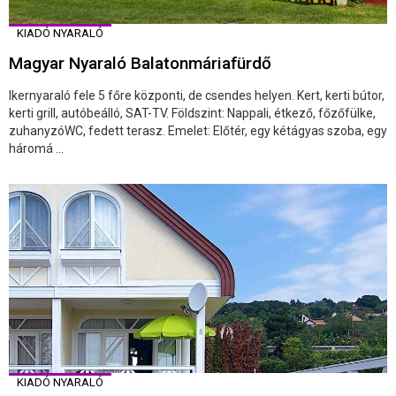
KIADÓ NYARALÓ
Magyar Nyaraló Balatonmáriafürdő
Ikernyaraló fele 5 főre központi, de csendes helyen. Kert, kerti bútor,
kerti grill, autóbeálló, SAT-TV. Földszint: Nappali, étkező, főzőfülke,
zuhanyzóWC, fedett terasz. Emelet: Előtér, egy kétágyas szoba, egy
háromá ...
KIADÓ NYARALÓ