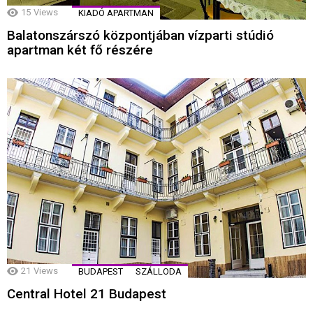
15
Views
KIADÓ APARTMAN
Balatonszárszó központjában vízparti stúdió
apartman két fő részére
21
Views
BUDAPEST
SZÁLLODA
Central Hotel 21 Budapest