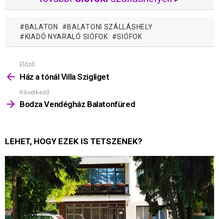
BALATON
BALATONI SZÁLLÁSHELY
KIADÓ NYARALÓ SIÓFOK
SIÓFOK
Előző
Mutass
többet
Ház a tónál Villa Szigliget
Következő
Bodza Vendégház Balatonfüred
LEHET, HOGY EZEK IS TETSZENEK?