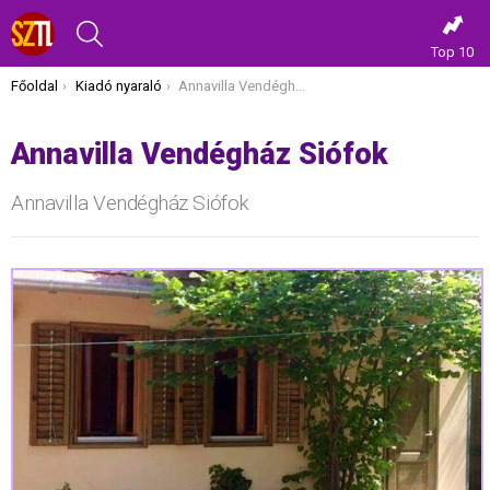
KERESÉS
Top 10
Itt vagy most:
Főoldal
Kiadó nyaraló
Annavilla Vendégház Siófok
Annavilla Vendégház Siófok
Annavilla Vendégház Siófok