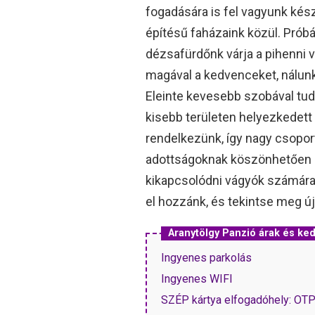
fogadására is fel vagyunk ké
építésű faházaink közül. Próbá
dézsafürdőnk várja a pihenni v
magával a kedvenceket, nálun
Eleinte kevesebb szobával tud
kisebb területen helyezkedett 
rendelkezünk, így nagy csopor
adottságoknak köszönhetően a
kikapcsolódni vágyók számára 
el hozzánk, és tekintse meg új
Aranytölgy Panzió árak és k
Ingyenes parkolás
Ingyenes WIFI
SZÉP kártya elfogadóhely: OT