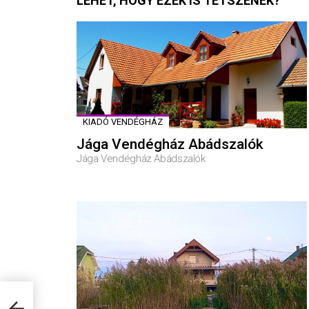
LEHET, HOGY EZEK IS TETSZENEK?
KIADÓ VENDÉGHÁZ
Jága Vendégház Abádszalók
Jága Vendégház Abádszalók