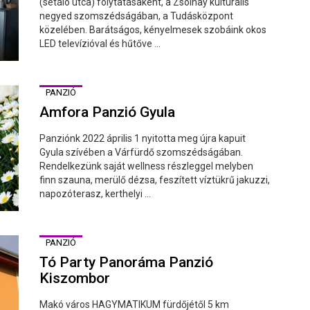
(sétáló utca) folytatásaként, a Zsolnay kulturális
negyed szomszédságában, a Tudásközpont
közelében. Barátságos, kényelmesek szobáink okos
LED televízióval és hűtőve ...
PANZIÓ
Amfora Panzió Gyula
Panziónk 2022 április 1 nyitotta meg újra kapuit
Gyula szívében a Várfürdő szomszédságában.
Rendelkezünk saját wellness részleggel melyben
finn szauna, merülő dézsa, feszített víztükrű jakuzzi,
napozóterasz, kerthelyi ...
PANZIÓ
Tó Party Panoráma Panzió
Kiszombor
Makó város HAGYMATIKUM fürdőjétől 5 km