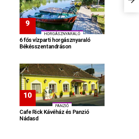
HORGÁSZNYARALÓ
6 fős vízparti horgásznyaraló
Békésszentandráson
PANZIÓ
Cafe Rick Kávéház és Panzió
Nádasd