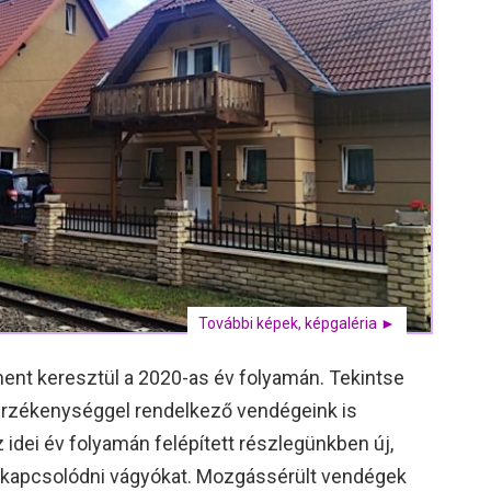
További képek, képgaléria ►
ment keresztül a 2020-as év folyamán. Tekintse
lérzékenységgel rendelkező vendégeink is
 idei év folyamán felépített részlegünkben új,
kikapcsolódni vágyókat. Mozgássérült vendégek