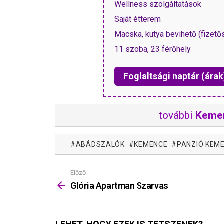
Wellness szolgáltatások
Saját étterem
Macska, kutya bevihető (fizető
11 szoba, 23 férőhely
Foglaltsági naptár (árak
további
Keme
ABÁDSZALÓK
KEMENCE
PANZIÓ KEM
Előző
Mutass
többet
Glória Apartman Szarvas