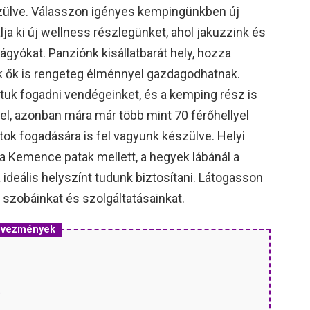
szülve. Válasszon igényes kempingünkben új
lja ki új wellness részlegünket, ahol jakuzzink és
ágyókat. Panziónk kisállatbarát hely, hozza
k ők is rengeteg élménnyel gazdagodhatnak.
tuk fogadni vendégeinket, és a kemping rész is
el, azonban mára már több mint 70 férőhellyel
tok fogadására is fel vagyunk készülve. Helyi
 Kemence patak mellett, a hegyek lábánál a
ideális helyszínt tudunk biztosítani. Látogasson
 szobáinkat és szolgáltatásainkat.
edvezmények
P