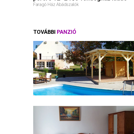
Faragó Ház Abádszalók
TOVÁBBI
PANZIÓ