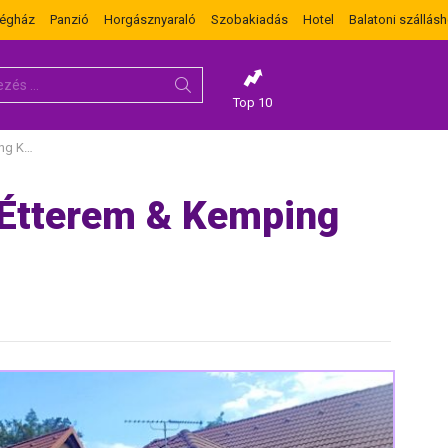
dégház
Panzió
Horgásznyaraló
Szobakiadás
Hotel
Balatoni szállásh
Top 10
mence
 Étterem & Kemping