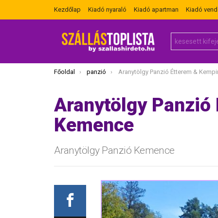
Kezdőlap
Kiadó nyaraló
Kiadó apartman
Kiadó ven
Search
for:
Itt vagy most:
Főoldal
panzió
Aranytölgy Panzió Étterem & Kemping Ke
Aranytölgy Panzió
Kemence
Aranytölgy Panzió Kemence