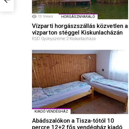
13
Views
HORGÁSZNYARALÓ
Vízparti horgászszállás közvetlen a
vízparton stéggel Kiskunlacházán
RSD Gyönyszeme 2 Kiskunlacháza
KIADÓ VENDÉGHÁZ
Abádszalókon a Tisza-tótól 10
percre 12+2 fős vendégház kiadó