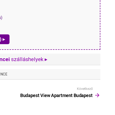
s)
) ▸
ncei
szálláshelyek ▸
ENCE
Következő
Budapest View Apartment Budapest