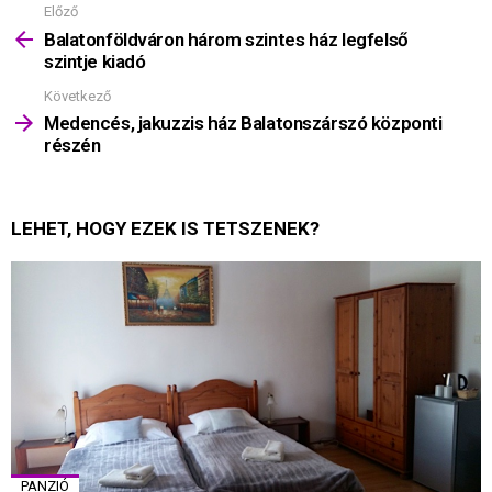
Előző
Mutass
többet
Balatonföldváron három szintes ház legfelső
szintje kiadó
Következő
Medencés, jakuzzis ház Balatonszárszó központi
részén
LEHET, HOGY EZEK IS TETSZENEK?
PANZIÓ