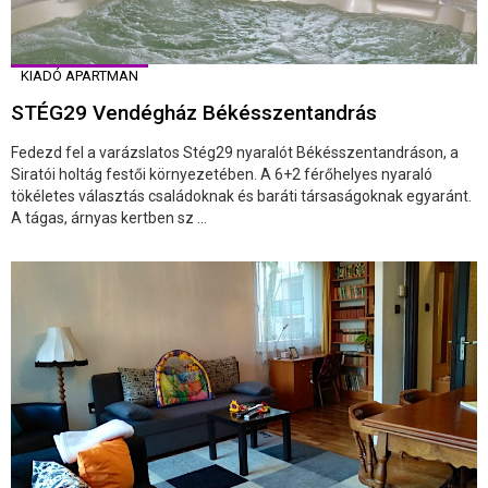
KIADÓ APARTMAN
STÉG29 Vendégház Békésszentandrás
Fedezd fel a varázslatos Stég29 nyaralót Békésszentandráson, a
Siratói holtág festői környezetében. A 6+2 férőhelyes nyaraló
tökéletes választás családoknak és baráti társaságoknak egyaránt.
A tágas, árnyas kertben sz ...