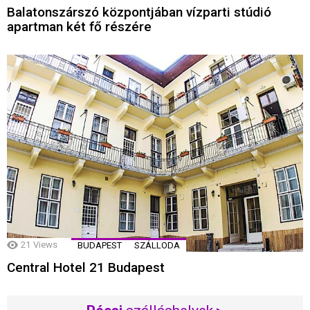
Balatonszárszó központjában vízparti stúdió
apartman két fő részére
21
Views
BUDAPEST
SZÁLLODA
Central Hotel 21 Budapest