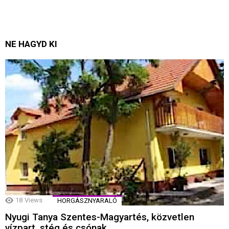
NE HAGYD KI
18
Views
HORGÁSZNYARALÓ
Nyugi Tanya Szentes-Magyartés, közvetlen
vízpart, stég és csónak