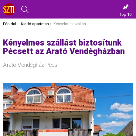
KERESÉS
Top 10
Itt vagy most:
Főoldal
Kiadó apartman
Kényelmes szállást biztosítunk Pécsett az Arató Vendégházban
Kényelmes szállást biztosítunk
Pécsett az Arató Vendégházban
Arató Vendégház Pécs