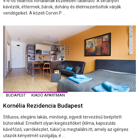
4-6-os villamos vonalainak közelében található. A sétányon
kávézók, éttermek, bárok, dohány és élelmiszerboltok várják
vendégeiket. A közeli Corvin P ...
BUDAPEST
KIADÓ APARTMAN
Kornélia Rezidencia Budapest
Stílusos, elegáns lakás, minőségi, egyedi tervezésű beépített
bútorokkal. Emellett olyan kiegészítőket (klíma, kapszulás
kávéfőző, varrókészlet, tükör) is megtalálni itt, amely az igényes
utazók kényelmét szolgálja, é ...