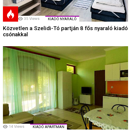
35
Views
KIADÓ NYARALÓ
Közvetlen a Szelidi-Tó partján 8 fős nyaraló kiadó
csónakkal
14
Views
KIADÓ APARTMAN