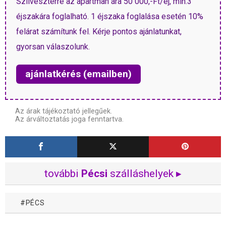
Szilveszterre az apartman ára 50 000,-Ft/éj, min.3
éjszakára foglalható. 1 éjszaka foglalása esetén 10%
felárat számítunk fel. Kérje pontos ajánlatunkat,
gyorsan válaszolunk.
ajánlatkérés (emailben)
Az árak tájékoztató jellegűek.
Az árváltoztatás joga fenntartva.
további
Pécsi
szálláshelyek ▸
PÉCS