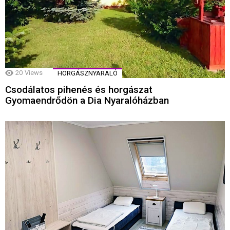
20
Views
HORGÁSZNYARALÓ
Csodálatos pihenés és horgászat
Gyomaendrődön a Dia Nyaralóházban