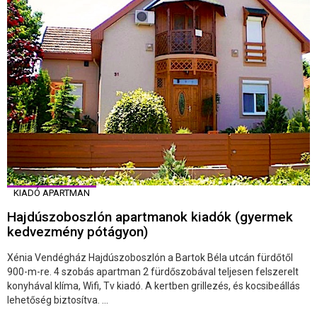
KIADÓ APARTMAN
Hajdúszoboszlón apartmanok kiadók (gyermek
kedvezmény pótágyon)
Xénia Vendégház Hajdúszoboszlón a Bartok Béla utcán fürdőtől
900-m-re. 4 szobás apartman 2 fürdőszobával teljesen felszerelt
konyhával klíma, Wifi, Tv kiadó. A kertben grillezés, és kocsibeállás
lehetőség biztosítva. ...