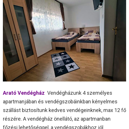
Arató Vendégház
Vendégházunk 4 személyes
apartmanjában és vendégszobáinkban kényelmes
szállást biztosítunk kedves vendégeinknek, max 12 fő
részére. A vendégház önellátó, az apartmanban
főzési lehetőséggel, a vendégszobákhoz jól