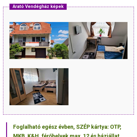
Arató Vendégház képek
Foglalható egész évben, SZÉP kártya: OTP,
MKB, K&H, férőhelyek max. 12 és háziállat