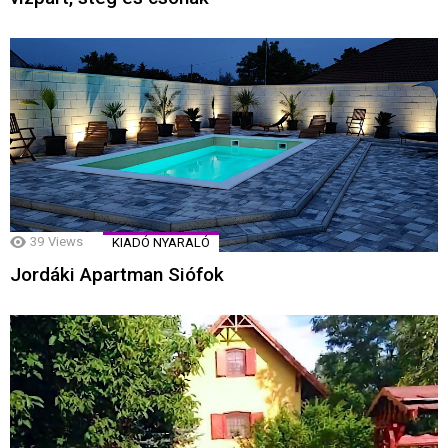
39
Views
KIADÓ NYARALÓ
Jordáki Apartman Siófok