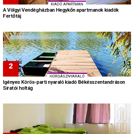
KIADÓ APARTMAN
A Völgyi Vendégházban Hegykőn apartmanok kiadók
Fertőtáj
HORGÁSZNYARALÓ
Igényes Körös-parti nyaraló kiadó Békésszentandráson
Siratói holtág