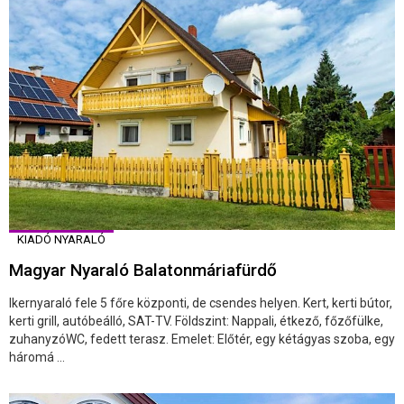
KIADÓ NYARALÓ
Magyar Nyaraló Balatonmáriafürdő
Ikernyaraló fele 5 főre központi, de csendes helyen. Kert, kerti bútor,
kerti grill, autóbeálló, SAT-TV. Földszint: Nappali, étkező, főzőfülke,
zuhanyzóWC, fedett terasz. Emelet: Előtér, egy kétágyas szoba, egy
háromá ...