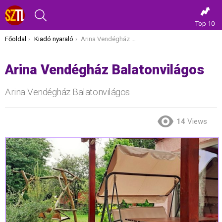
KERESÉS
Top 10
Itt vagy most:
Főoldal
Kiadó nyaraló
Arina Vendégház Balatonvilágos
Arina Vendégház Balatonvilágos
Arina Vendégház Balatonvilágos
14
Views