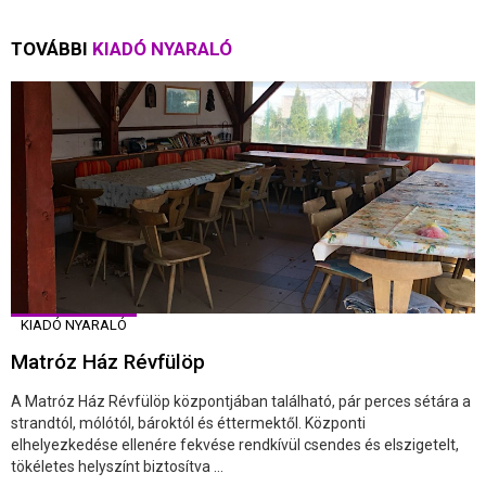
TOVÁBBI
KIADÓ NYARALÓ
KIADÓ NYARALÓ
Matróz Ház Révfülöp
A Matróz Ház Révfülöp központjában található, pár perces sétára a
strandtól, mólótól, bároktól és éttermektől. Központi
elhelyezkedése ellenére fekvése rendkívül csendes és elszigetelt,
tökéletes helyszínt biztosítva ...