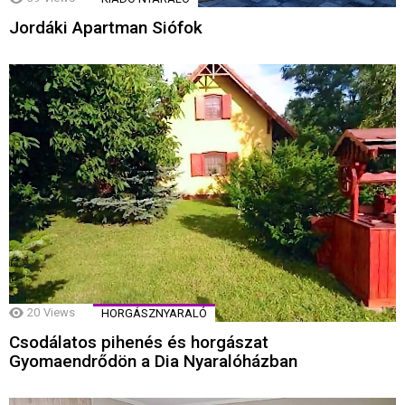
Jordáki Apartman Siófok
20
Views
HORGÁSZNYARALÓ
Csodálatos pihenés és horgászat
Gyomaendrődön a Dia Nyaralóházban