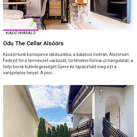
KIADÓ NYARALÓ
Odu The Cellar Alsóörs
Köszöntünk borospince lakásunkba, a balatoni riviérán, Alsóörsön.
Fedezd fel a természet varázsát, történelmi Római út hangulatát, a
helyi borok különlegességét.Gyere és tapasztald meg ezt a
varázslatos helyet. A pinc ...