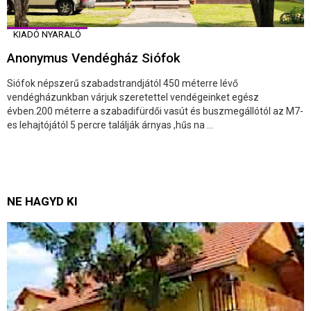
KIADÓ NYARALÓ
Anonymus Vendégház Siófok
Siófok népszerű szabadstrandjától 450 méterre lévő
vendégházunkban várjuk szeretettel vendégeinket egész
évben.200 méterre a szabadifürdői vasút és buszmegállótól az M7-
es lehajtójától 5 percre találják árnyas ,hűs na ...
NE HAGYD KI