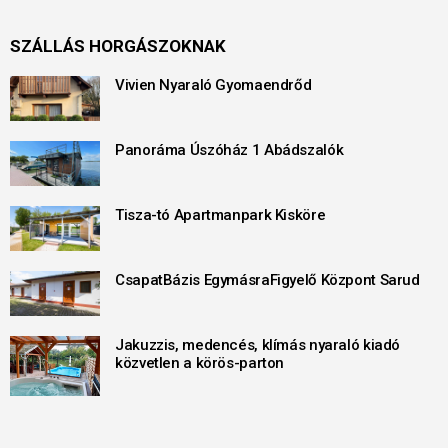
SZÁLLÁS HORGÁSZOKNAK
Vivien Nyaraló Gyomaendrőd
Panoráma Úszóház 1 Abádszalók
Tisza-tó Apartmanpark Kisköre
CsapatBázis EgymásraFigyelő Központ Sarud
Jakuzzis, medencés, klímás nyaraló kiadó
közvetlen a körös-parton