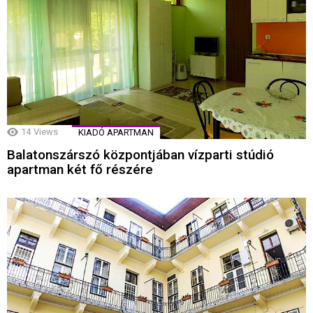
14
Views
KIADÓ APARTMAN
Balatonszárszó központjában vízparti stúdió
apartman két fő részére