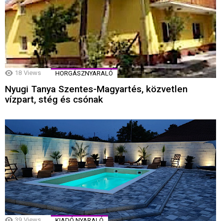
18
Views
HORGÁSZNYARALÓ
Nyugi Tanya Szentes-Magyartés, közvetlen
vízpart, stég és csónak
39
Views
KIADÓ NYARALÓ