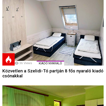
36
Views
KIADÓ NYARALÓ
Közvetlen a Szelidi-Tó partján 8 fős nyaraló kiadó
csónakkal