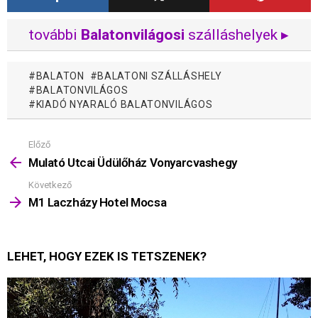
további
Balatonvilágosi
szálláshelyek ▸
BALATON
BALATONI SZÁLLÁSHELY
BALATONVILÁGOS
KIADÓ NYARALÓ BALATONVILÁGOS
Előző
Mutass
többet
Mulató Utcai Üdülőház Vonyarcvashegy
Következő
M1 Laczházy Hotel Mocsa
LEHET, HOGY EZEK IS TETSZENEK?