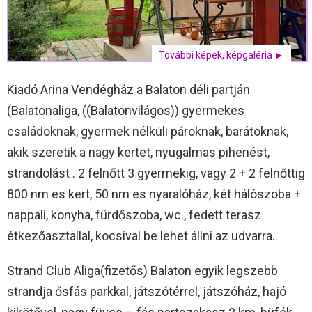
További képek, képgaléria ►
Kiadó Arina Vendégház a Balaton déli partján
(Balatonaliga, ((Balatonvilágos)) gyermekes
családoknak, gyermek nélküli pároknak, barátoknak,
akik szeretik a nagy kertet, nyugalmas pihenést,
strandolást . 2 felnőtt 3 gyermekig, vagy 2 + 2 felnőttig
800 nm es kert, 50 nm es nyaralóház, két hálószoba +
nappali, konyha, fürdőszoba, wc., fedett terasz
étkezőasztallal, kocsival be lehet állni az udvarra.
Strand Club Aliga(fizetős) Balaton egyik legszebb
strandja ősfás parkkal, játszótérrel, játszóház, hajó