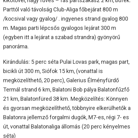
kikötővel, nagy füves – fás partszakasz 2 km, büfék.
Parttól való távolság Club-Aliga főbejárat 800 m
/kocsival vagy gyalog/ . ingyenes strand gyalog 800
m. Magas parti lépcsős gyalogos lejárat 300 m
(egyben itt a lejárat a szabad strandra) gyönyörű
panoráma.
Kirándulás: 5 perc séta Pulai Lovas park, magas part,
bicikli út 300 m, Siófok 15 km, (vonattal is
megközelíthető, 20 perc), Galerius Élményfürdő
Termál strand 6 km, Balatoni Bob pálya Balatonfűzfő
21 km, Balatonfüred 38 km. Megközelítés: Könnyen
és gyorsan megközelíthető, többnyire elkerülhetők a
Balatonra jellemző forgalmi dugók, M7-es, régi 7- es
út, vonattal Balatonaliga állomás (20 perc kényelmes
séta)