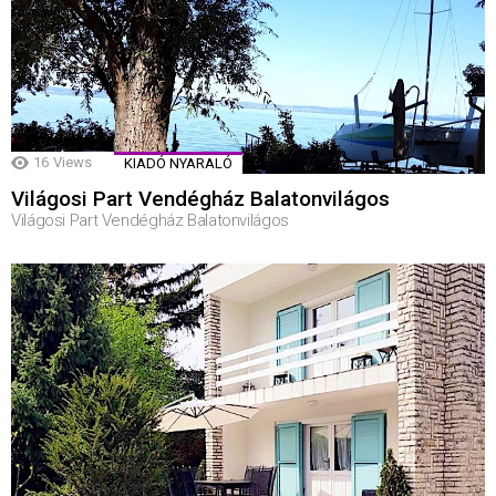
16
Views
KIADÓ NYARALÓ
Világosi Part Vendégház Balatonvilágos
Világosi Part Vendégház Balatonvilágos