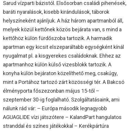
Sarud vízparti bázistól. Elsősorban családi pihenések,
baráti nyaralások, kisebb kirándulások, táborok
helyszíneként ajánljuk. A ház három apartmanból áll,
melyek közül kettőnek közös bejárata van, s mind a
kettőhöz külön fürdőszoba tartozik. A harmadik
apartman egy kicsit elszeparáltabb egységként kínál
nyugalmat pl. a kisgyerekes családoknak. Ehhez az
apartmanhoz külön külső vizesblokk tartozik. A
konyha külön bejáraton közelíthető meg, csakúgy,
mint a Portához tartozó zárt közösségi tér. A Bakcsó
élményporta főszezonban május 15-től –
szeptember 30-ig foglalható. Szolgáltatásaink, ami
nálunk rád vár: – Európa második legnagyobb
AGUAGLIDE vízi játszótere – KalandPart hangulatos
stranddal és színes játékokkal – Kerékpártúra