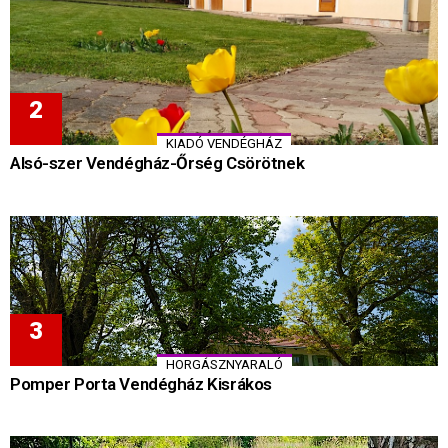
KIADÓ VENDÉGHÁZ
Alsó-szer Vendégház-Őrség Csörötnek
HORGÁSZNYARALÓ
Pomper Porta Vendégház Kisrákos