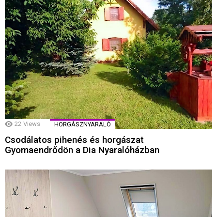
22
Views
HORGÁSZNYARALÓ
Csodálatos pihenés és horgászat
Gyomaendrődön a Dia Nyaralóházban