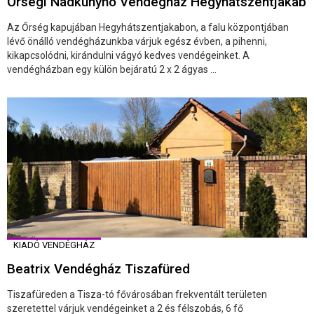
Őrségi Nádkunyhó Vendégház Hegyhátszentjakab
Az Őrség kapujában Hegyhátszentjakabon, a falu központjában
lévő önálló vendégházunkba várjuk egész évben, a pihenni,
kikapcsolódni, kirándulni vágyó kedves vendégeinket. A
vendégházban egy külön bejáratú 2 x 2 ágyas ...
KIADÓ VENDÉGHÁZ
Beatrix Vendégház Tiszafüred
Tiszafüreden a Tisza-tó fővárosában frekventált területen
szeretettel várjuk vendégeinket a 2 és félszobás, 6 fő