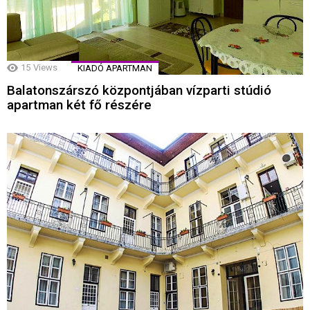
15
Views
KIADÓ APARTMAN
Balatonszárszó központjában vízparti stúdió
apartman két fő részére