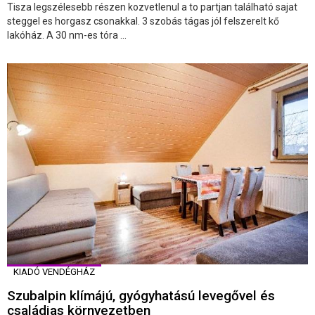
Tisza legszélesebb részen kozvetlenul a to partjan található sajat
steggel es horgasz csonakkal. 3 szobás tágas jól felszerelt kő
lakóház. A 30 nm-es tóra ...
KIADÓ VENDÉGHÁZ
Szubalpin klímájú, gyógyhatású levegővel és
családias környezetben