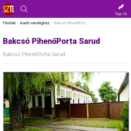
KERESÉS
Top 10
Itt vagy most:
Főoldal
kiadó vendégház
Bakcsó PihenőPorta Sarud
Bakcsó PihenőPorta Sarud
Bakcsó PihenőPorta Sarud