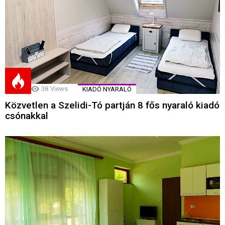
38
Views
KIADÓ NYARALÓ
Közvetlen a Szelidi-Tó partján 8 fős nyaraló kiadó
csónakkal