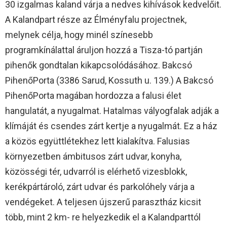
30 izgalmas kaland várja a nedves kihívások kedvelőit.
A Kalandpart része az Élményfalu projectnek,
melynek célja, hogy minél színesebb
programkínálattal áruljon hozzá a Tisza-tó partján
pihenők gondtalan kikapcsolódásához. Bakcsó
PihenőPorta (3386 Sarud, Kossuth u. 139.) A Bakcsó
PihenőPorta magában hordozza a falusi élet
hangulatát, a nyugalmat. Hatalmas vályogfalak adják a
klímáját és csendes zárt kertje a nyugalmát. Ez a ház
a közös együttlétekhez lett kialakítva. Falusias
környezetben ámbitusos zárt udvar, konyha,
közösségi tér, udvarról is elérhető vizesblokk,
kerékpártároló, zárt udvar és parkolóhely várja a
vendégeket. A teljesen újszerű parasztház kicsit
több, mint 2 km- re helyezkedik el a Kalandparttól