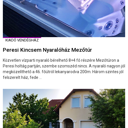
KIADÓ VENDÉGHÁZ
Peresi Kincsem Nyaralóház Mezőtúr
Közvetlen vízparti nyaraló bérelhető 8+4 fő részére Mezőtúron a
Peresi holtág partján, szembe szomszéd nincs. A nyaraló nagyon jól
megközelíthető a 46. főútról lekanyarodva 200m. Három szintes jól
felszerelt ház, fede ...