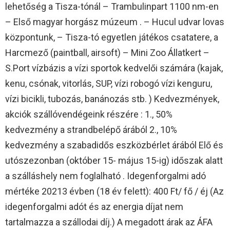
lehetőség a Tisza-tónál – Trambulinpart 1100 nm-en
– Első magyar horgász múzeum . – Hucul udvar lovas
központunk, – Tisza-tó egyetlen játékos csatatere, a
Harcmező (paintball, airsoft) – Mini Zoo Állatkert –
S.Port vízbázis a vízi sportok kedvelői számára (kajak,
kenu, csónak, vitorlás, SUP, vízi robogó vízi kenguru,
vízi bicikli, tubozás, banánozás stb. ) Kedvezmények,
akciók szállóvendégeink részére : 1., 50%
kedvezmény a strandbelépő árából 2., 10%
kedvezmény a szabadidős eszközbérlet árából Elő és
utószezonban (október 15- május 15-ig) időszak alatt
a szálláshely nem foglalható . Idegenforgalmi adó
mértéke 20213 évben (18 év felett): 400 Ft/ fő / éj (Az
idegenforgalmi adót és az energia díjat nem
tartalmazza a szállodai díj.) A megadott árak az ÁFA