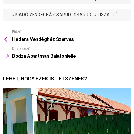
KIADÓ VENDÉGHÁZ SARUD
SARUD
TISZA-TÓ
Előző
Mutass
többet
Hedera Vendégház Szarvas
Következő
Bodza Apartman Balatonlelle
LEHET, HOGY EZEK IS TETSZENEK?