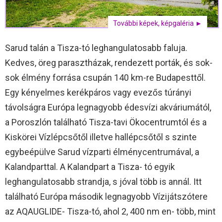
További képek, képgaléria ►
Sarud talán a Tisza-tó leghangulatosabb faluja.
Kedves, öreg parasztházak, rendezett porták, és sok-
sok élmény forrása csupán 140 km-re Budapesttől.
Egy kényelmes kerékpáros vagy evezős túrányi
távolságra Európa legnagyobb édesvízi akváriumától,
a Poroszlón található Tisza-tavi Ökocentrumtól és a
Kiskörei Vízlépcsőtől illetve hallépcsőtől s szinte
egybeépülve Sarud vízparti élménycentrumával, a
Kalandparttal. A Kalandpart a Tisza- tó egyik
leghangulatosabb strandja, s jóval több is annál. Itt
található Európa második legnagyobb Vízijátszótere
az AQAUGLIDE- Tisza-tó, ahol 2, 400 nm en- több, mint