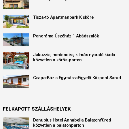
Tisza-tó Apartmanpark Kisköre
Panoráma Úszóház 1 Abádszalók
Jakuzzis, medencés, klímás nyaraló kiadó
közvetlen a körös-parton
CsapatBázis EgymásraFigyelő Központ Sarud
FELKAPOTT SZÁLLÁSHELYEK
Danubius Hotel Annabella Balatonfüred
közvetlen a balatonparton