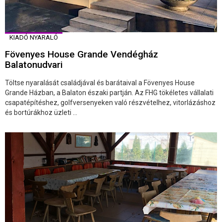
KIADÓ NYARALÓ
Fövenyes House Grande Vendégház
Balatonudvari
Töltse nyaralását családjával és barátaival a Fövenyes House
Grande Házban, a Balaton északi partján. Az FHG tökéletes vállalati
csapatépítéshez, golfversenyeken való részvételhez, vitorlázáshoz
és bortúrákhoz üzleti ...