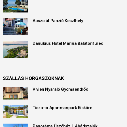
Abszolút Panzió Keszthely
Danubius Hotel Marina Balatonfüred
SZÁLLÁS HORGÁSZOKNAK
Vivien Nyaraló Gyomaendrőd
Tisza-tó Apartmanpark Kisköre
Panoráma Úszóház 1 Abádszalók