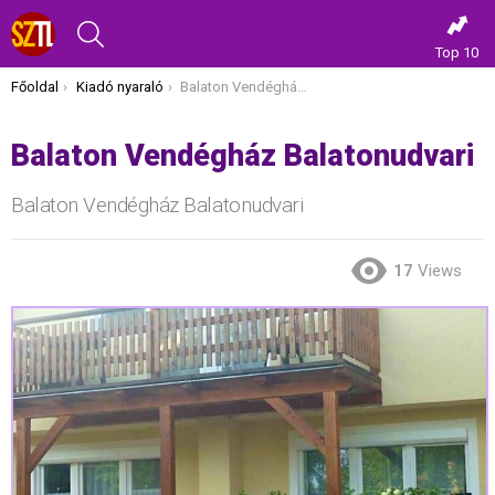
KERESÉS
Top 10
Itt vagy most:
Főoldal
Kiadó nyaraló
Balaton Vendégház Balatonudvari
Balaton Vendégház Balatonudvari
Balaton Vendégház Balatonudvari
17
Views