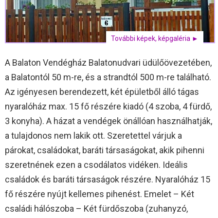
További képek, képgaléria ►
A Balaton Vendégház Balatonudvari üdülőövezetében,
a Balatontól 50 m-re, és a strandtól 500 m-re található.
Az igényesen berendezett, két épületből álló tágas
nyaralóház max. 15 fő részére kiadó (4 szoba, 4 fürdő,
3 konyha). A házat a vendégek önállóan használhatják,
a tulajdonos nem lakik ott. Szeretettel várjuk a
párokat, családokat, baráti társaságokat, akik pihenni
szeretnének ezen a csodálatos vidéken. Ideális
családok és baráti társaságok részére. Nyaralóház 15
fő részére nyújt kellemes pihenést. Emelet – Két
családi hálószoba – Két fürdőszoba (zuhanyzó,