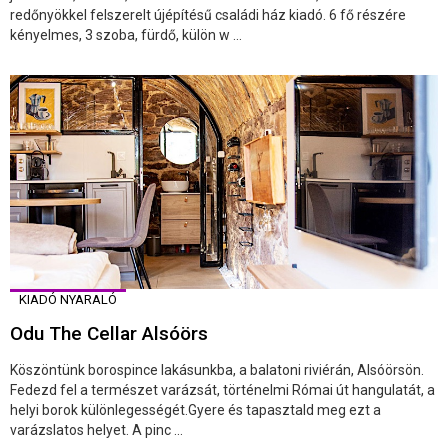
redőnyökkel felszerelt újépítésű családi ház kiadó. 6 fő részére
kényelmes, 3 szoba, fürdő, külön w ...
KIADÓ NYARALÓ
Odu The Cellar Alsóörs
Köszöntünk borospince lakásunkba, a balatoni riviérán, Alsóörsön.
Fedezd fel a természet varázsát, történelmi Római út hangulatát, a
helyi borok különlegességét.Gyere és tapasztald meg ezt a
varázslatos helyet. A pinc ...