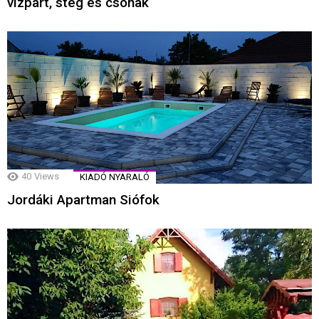
vízpart, stég és csónak
40
Views
KIADÓ NYARALÓ
Jordáki Apartman Siófok