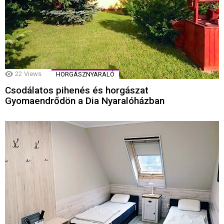
22
Views
HORGÁSZNYARALÓ
Csodálatos pihenés és horgászat
Gyomaendrődön a Dia Nyaralóházban