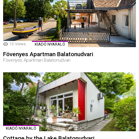
15
Views
KIADÓ NYARALÓ
Fövenyes Apartman Balatonudvari
Fövenyes Apartman Balatonudvari
KIADÓ NYARALÓ
Cottage by the Lake Balatonudvari