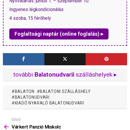
Nyitvatartás: június 1. – szeptember 10.
Ingyenes légkondícionálás
4 szoba, 15 férőhely
Foglaltsági naptár (online foglalás) ▸
további
Balatonudvarii
szálláshelyek ▸
BALATON
BALATONI SZÁLLÁSHELY
BALATONUDVARI
KIADÓ NYARALÓ BALATONUDVARI
Előző
Mutass
többet
Várkert Panzió Miskolc