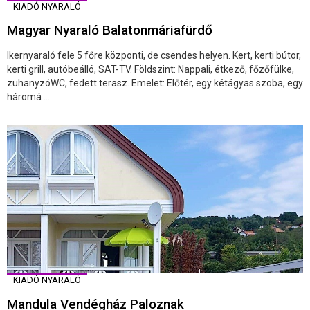
KIADÓ NYARALÓ
Magyar Nyaraló Balatonmáriafürdő
Ikernyaraló fele 5 főre központi, de csendes helyen. Kert, kerti bútor,
kerti grill, autóbeálló, SAT-TV. Földszint: Nappali, étkező, főzőfülke,
zuhanyzóWC, fedett terasz. Emelet: Előtér, egy kétágyas szoba, egy
háromá ...
KIADÓ NYARALÓ
Mandula Vendégház Paloznak