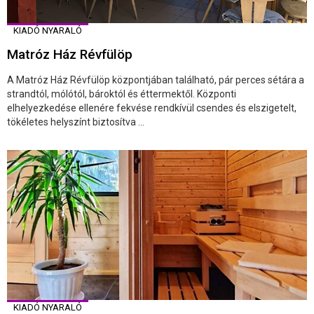
KIADÓ NYARALÓ
Matróz Ház Révfülöp
A Matróz Ház Révfülöp központjában található, pár perces sétára a
strandtól, mólótól, bároktól és éttermektől. Központi
elhelyezkedése ellenére fekvése rendkívül csendes és elszigetelt,
tökéletes helyszínt biztosítva ...
KIADÓ NYARALÓ