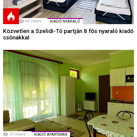
38
Views
KIADÓ NYARALÓ
Közvetlen a Szelidi-Tó partján 8 fős nyaraló kiadó
csónakkal
15
Views
KIADÓ APARTMAN