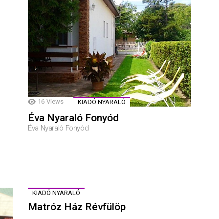
16
Views
KIADÓ NYARALÓ
Éva Nyaraló Fonyód
Éva Nyaraló Fonyód
KIADÓ NYARALÓ
Matróz Ház Révfülöp