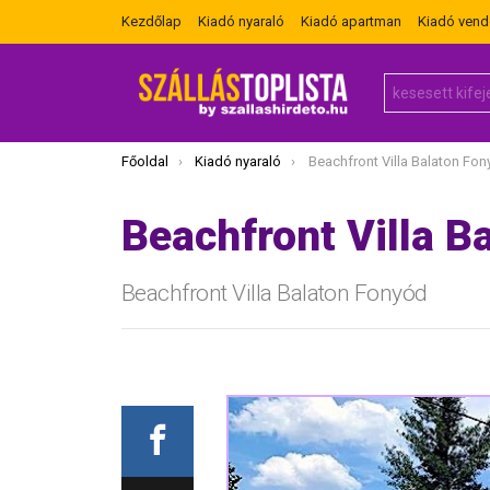
Kezdőlap
Kiadó nyaraló
Kiadó apartman
Kiadó ven
Search
for:
Itt vagy most:
Főoldal
Kiadó nyaraló
Beachfront Villa Balaton Fo
Beachfront Villa B
Beachfront Villa Balaton Fonyód