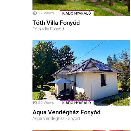
27
Views
KIADÓ NYARALÓ
Tóth Villa Fonyód
Tóth Villa Fonyód
25
Views
KIADÓ NYARALÓ
Aqua Vendégház Fonyód
Aqua Vendégház Fonyód