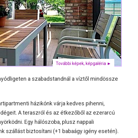
További képek, képgaléria ►
onyódligeten a szabadstandnál a víztől mindössze
partipartmenti házikónk várja kedves pihenni,
ndégeit. A teraszról és az étkezőből az ezerarcú
yörködni. Egy hálószoba, plusz nappali
nk szállást biztosítani (+1 babaágy igény esetén).