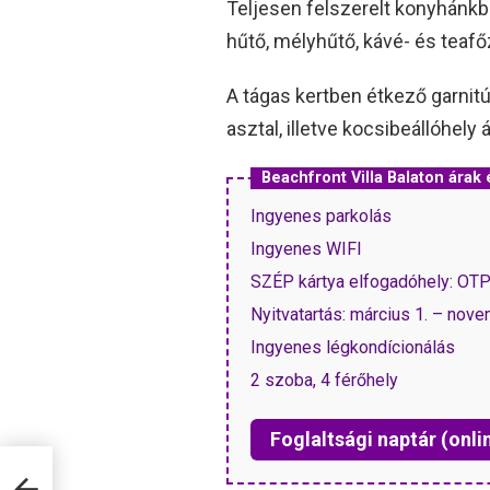
Teljesen felszerelt konyhánkb
hűtő, mélyhűtő, kávé- és teafő
A tágas kertben étkező garnitú
asztal, illetve kocsibeállóhely 
Beachfront Villa Balaton ára
Ingyenes parkolás
Ingyenes WIFI
SZÉP kártya elfogadóhely: OT
Nyitvatartás: március 1. – nove
Ingyenes légkondícionálás
2 szoba, 4 férőhely
Foglaltsági naptár (onli