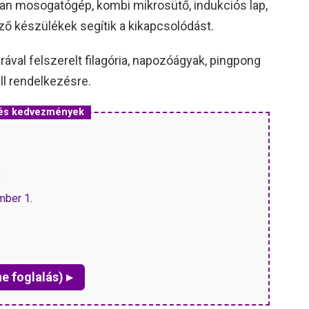
an mosogatógép, kombi mikrosütő, indukciós lap,
ző készülékek segítik a kikapcsolódást.
rával felszerelt filagória, napozóágyak, pingpong
áll rendelkezésre.
k és kedvezmények
P
mber 1.
ne foglalás) ▸