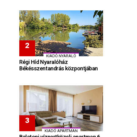
KIADÓ NYARALÓ
Régi Híd Nyaralóház
Békésszentandrás központjában
KIADÓ APARTMAN
Balatoni vízpartközeli apartman 6