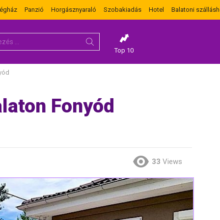
dégház
Panzió
Horgásznyaraló
Szobakiadás
Hotel
Balatoni szállásh
Top 10
nyód
alaton Fonyód
33
Views