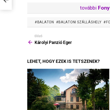
további
Fony
BALATON
BALATONI SZÁLLÁSHELY
F
Előző
Mutass
többet
Károlyi Panzió Eger
LEHET, HOGY EZEK IS TETSZENEK?