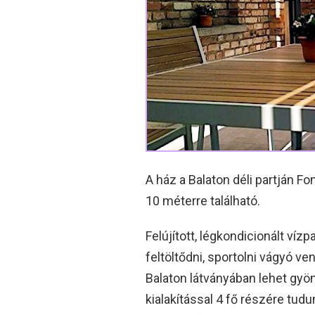
A ház a Balaton déli partján F
10 méterre található.
Felújított, légkondicionált víz
feltöltődni, sportolni vágyó ve
Balaton látványában lehet gyön
kialakítással 4 fő részére tudu