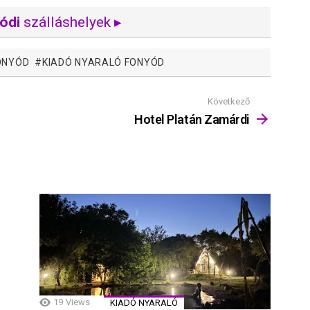
ódi
szálláshelyek ▸
ONYÓD
KIADÓ NYARALÓ FONYÓD
Következő
Hotel Platán Zamárdi
19
Views
KIADÓ NYARALÓ