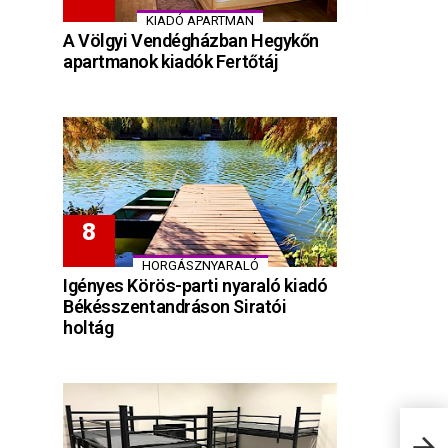
KIADÓ APARTMAN
A Völgyi Vendégházban Hegykőn
apartmanok kiadók Fertőtáj
HORGÁSZNYARALÓ
Igényes Körös-parti nyaraló kiadó
Békésszentandráson Siratói
holtág
Hote