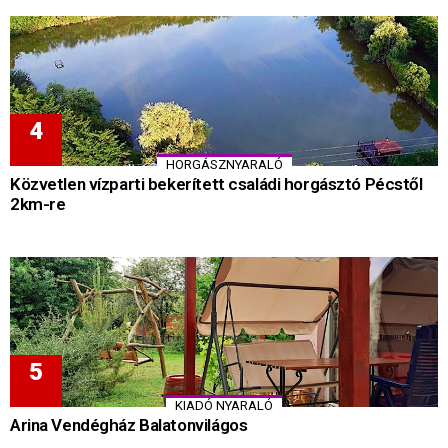
HORGÁSZNYARALÓ
Közvetlen vízparti bekerített családi horgásztó Pécstől
2km-re
KIADÓ NYARALÓ
Arina Vendégház Balatonvilágos