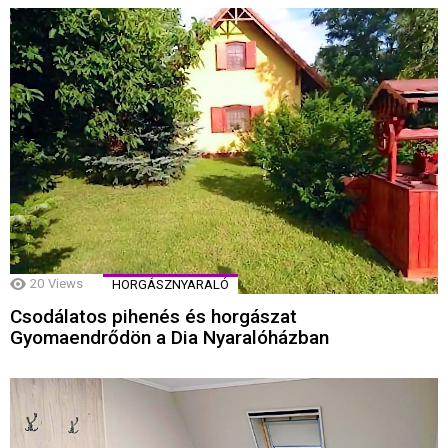
20
Views
HORGÁSZNYARALÓ
Csodálatos pihenés és horgászat
Gyomaendrődön a Dia Nyaralóházban