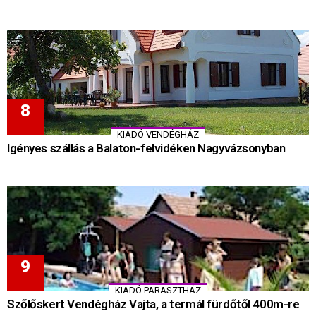
KIADÓ VENDÉGHÁZ
Igényes szállás a Balaton-felvidéken Nagyvázsonyban
KIADÓ PARASZTHÁZ
Szőlőskert Vendégház Vajta, a termál fürdőtől 400m-re