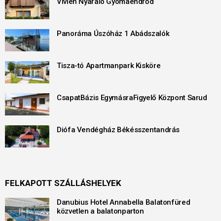
Vivien Nyaraló Gyomaendrőd
Panoráma Úszóház 1 Abádszalók
Tisza-tó Apartmanpark Kisköre
CsapatBázis EgymásraFigyelő Központ Sarud
Diófa Vendégház Békésszentandrás
FELKAPOTT SZÁLLÁSHELYEK
Danubius Hotel Annabella Balatonfüred
közvetlen a balatonparton