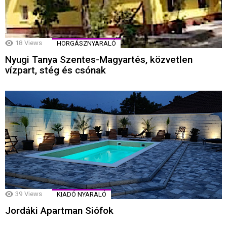
18
Views
HORGÁSZNYARALÓ
Nyugi Tanya Szentes-Magyartés, közvetlen
vízpart, stég és csónak
39
Views
KIADÓ NYARALÓ
Jordáki Apartman Siófok