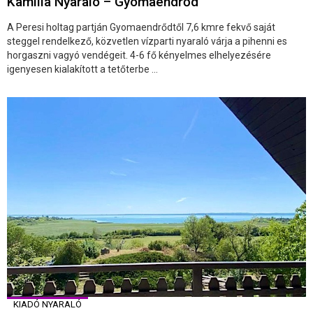
Kamilla Nyaraló – Gyomaendrőd
A Peresi holtag partján Gyomaendrődtől 7,6 kmre fekvő saját
steggel rendelkező, közvetlen vízparti nyaraló várja a pihenni es
horgaszni vagyó vendégeit. 4-6 fő kényelmes elhelyezésére
igenyesen kialakított a tetőterbe ...
KIADÓ NYARALÓ