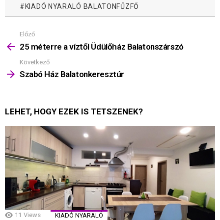
KIADÓ NYARALÓ BALATONFŰZFŐ
Előző
Mutass
többet
25 méterre a víztől Üdülőház Balatonszárszó
Következő
Szabó Ház Balatonkeresztúr
LEHET, HOGY EZEK IS TETSZENEK?
11
Views
KIADÓ NYARALÓ