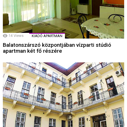
14
Views
KIADÓ APARTMAN
Balatonszárszó központjában vízparti stúdió
apartman két fő részére