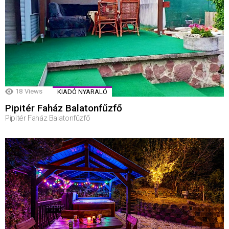
18
Views
KIADÓ NYARALÓ
Pipitér Faház Balatonfűzfő
Pipitér Faház Balatonfűzfő