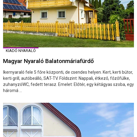
KIADÓ NYARALÓ
Magyar Nyaraló Balatonmáriafürdő
Ikernyaraló fele 5 főre központi, de csendes helyen. Kert, kerti bútor,
kerti grill, autóbeálló, SAT-TV. Földszint: Nappali, étkező, főzőfülke,
zuhanyzóWC, fedett terasz. Emelet: Előtér, egy kétágyas szoba, egy
háromá ...