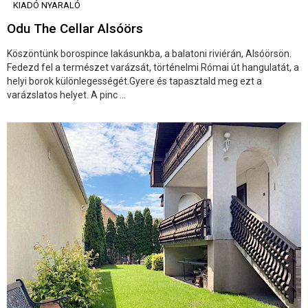
KIADÓ NYARALÓ
Odu The Cellar Alsóörs
Köszöntünk borospince lakásunkba, a balatoni riviérán, Alsóörsön.
Fedezd fel a természet varázsát, történelmi Római út hangulatát, a
helyi borok különlegességét.Gyere és tapasztald meg ezt a
varázslatos helyet. A pinc ...