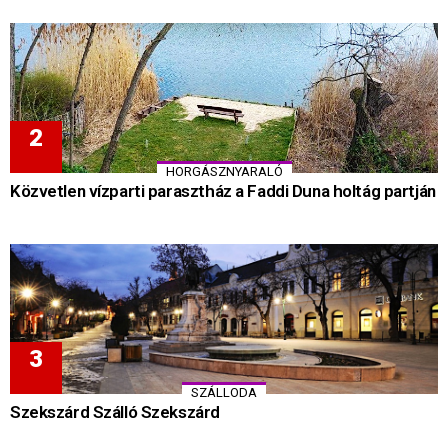
HORGÁSZNYARALÓ
Közvetlen vízparti parasztház a Faddi Duna holtág partján
SZÁLLODA
Szekszárd Szálló Szekszárd