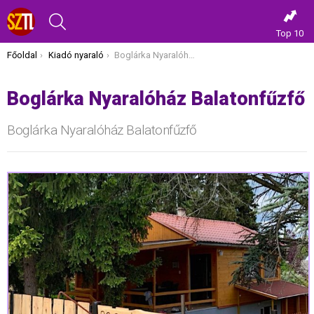
KERESÉS
Top 10
Itt vagy most:
Főoldal
Kiadó nyaraló
Boglárka Nyaralóház Balatonfűzfő
Boglárka Nyaralóház Balatonfűzfő
Boglárka Nyaralóház Balatonfűzfő