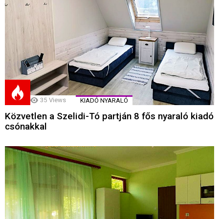
35
Views
KIADÓ NYARALÓ
Közvetlen a Szelidi-Tó partján 8 fős nyaraló kiadó
csónakkal