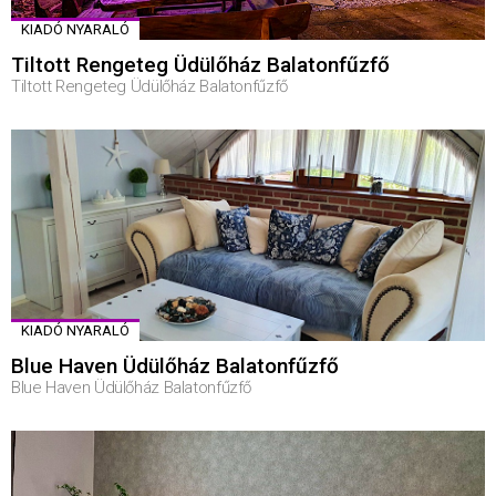
KIADÓ NYARALÓ
Tiltott Rengeteg Üdülőház Balatonfűzfő
Tiltott Rengeteg Üdülőház Balatonfűzfő
KIADÓ NYARALÓ
Blue Haven Üdülőház Balatonfűzfő
Blue Haven Üdülőház Balatonfűzfő