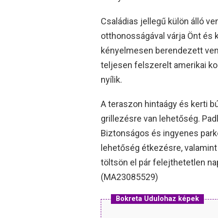
Családias jellegű külön álló v
otthonosságával várja Önt és k
kényelmesen berendezett vend
teljesen felszerelt amerikai ko
nyílik.
A teraszon hintaágy és kerti b
grillezésre van lehetőség. Padló
Biztonságos és ingyenes parko
lehetőség étkezésre, valamint é
töltsön el pár felejthetetlen 
(MA23085529)
Bokreta Udulohaz képek