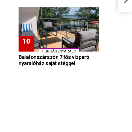
8 km
HORGÁSZNYARALÓ
Balatonszárszón 7 fős vízparti
nyaralóház saját stéggel