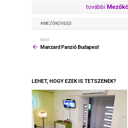
további
Mezőkö
MEZŐKÖVESD
Előző
Mutass
többet
Manzard Panzió Budapest
LEHET, HOGY EZEK IS TETSZENEK?