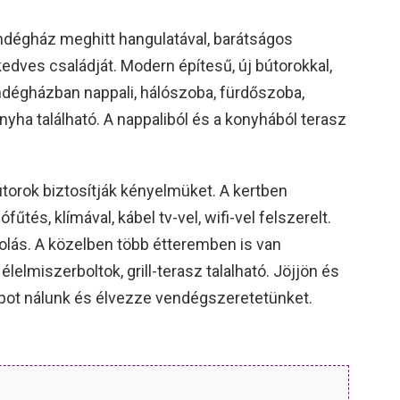
endégház meghitt hangulatával, barátságos
edves családját. Modern építesű, új bútorokkal,
égházban nappali, hálószoba, fürdőszoba,
nyha található. A nappaliból és a konyhából terasz
útorok biztosítják kényelmüket. A kertben
fűtés, klímával, kábel tv-vel, wifi-vel felszerelt.
lás. A közelben több étteremben is van
lelmiszerboltok, grill-terasz talalható. Jöjjön és
napot nálunk és élvezze vendégszeretetünket.