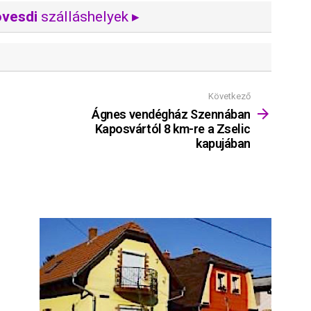
vesdi
szálláshelyek ▸
Következő
Ágnes vendégház Szennában
Kaposvártól 8 km-re a Zselic
kapujában