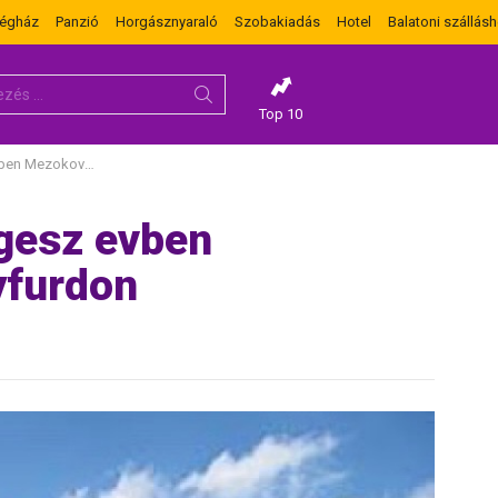
dégház
Panzió
Horgásznyaraló
Szobakiadás
Hotel
Balatoni szállásh
Top 10
ovesd-Zsoryfurdon
egesz evben
furdon