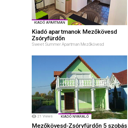
KIADÓ APARTMAN
Kiadó apartmanok Mezőkövesd
Zsóryfürdőn
Sweet Summer Apartman Mezőkövesd
21
Views
KIADÓ NYARALÓ
Mezőkövesd-Zsóryfürdőn 5 szobás