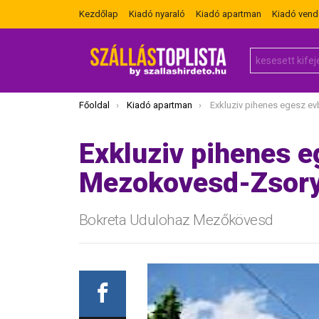
Kezdőlap
Kiadó nyaraló
Kiadó apartman
Kiadó ven
Search
for:
Itt vagy most:
Főoldal
Kiadó apartman
Exkluziv pihenes egesz evben Mezok
Exkluziv pihenes 
Mezokovesd-Zsory
Bokreta Udulohaz Mezőkövesd