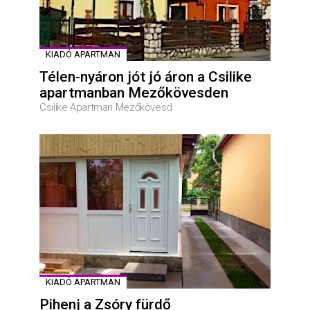
KIADÓ APARTMAN
Télen-nyáron jót jó áron a Csilike
apartmanban Mezőkövesden
Csilike Apartman Mezőkövesd
KIADÓ APARTMAN
Pihenj a Zsóry fürdő