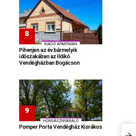
KIADÓ APARTMAN
Pihenjen az év bármelyik
időszakában az Ildikó
Vendégházban Bogácson
HORGÁSZNYARALÓ
Pomper Porta Vendégház Kisrákos
Ágne