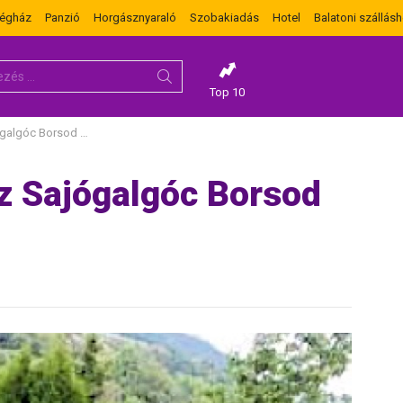
dégház
Panzió
Horgásznyaraló
Szobakiadás
Hotel
Balatoni szállásh
Top 10
óc Borsod megyében
z Sajógalgóc Borsod