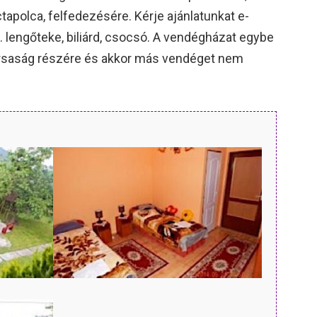
ctapolca, felfedezésére. Kérje ajánlatunkat e-
. lengőteke, biliárd, csocsó. A vendégházat egybe
 társaság részére és akkor más vendéget nem