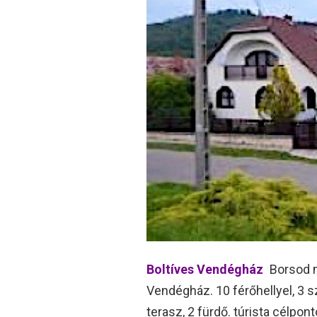
Boltíves Vendégház
Borsod m
Vendégház. 10 férőhellyel, 3 sz
terasz, 2 fürdő. túrista célpon