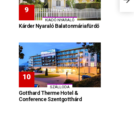
KIADÓ NYARALÓ
Kárder Nyaraló Balatonmáriafürdő
SZÁLLODA
Gotthard Therme Hotel &
Conference Szentgotthárd