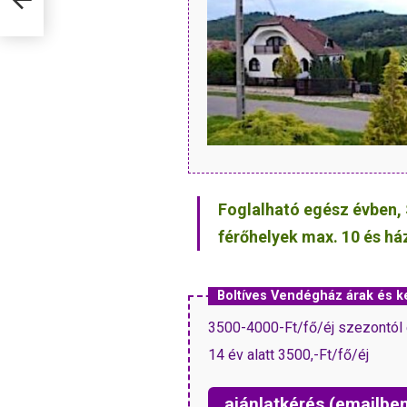
Foglalható egész évben, 
férőhelyek max. 10 és há
Boltíves Vendégház árak és
3500-4000-Ft/fő/éj szezontól 
14 év alatt 3500,-Ft/fő/éj
ajánlatkérés (emailbe