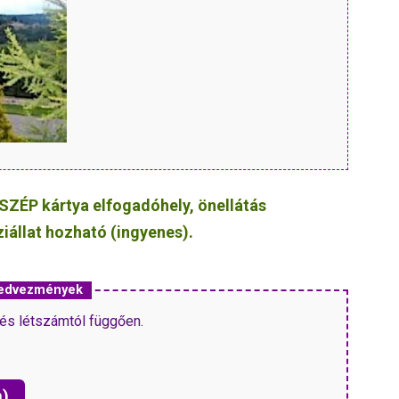
SZÉP kártya elfogadóhely, önellátás
ziállat hozható (ingyenes).
 kedvezmények
és létszámtól függően.
n)