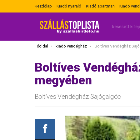
Kezdőlap
Kiadó nyaraló
Kiadó apartman
Kiadó ven
Search
for:
Itt vagy most:
Főoldal
kiadó vendégház
Boltíves Vendégház Sajógalg
Boltíves Vendéghá
megyében
Boltíves Vendégház Sajógalgóc