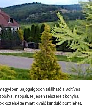
egyében Sajógalgócon található a Boltíves
obával, nappali, teljesen felszerelt konyha,
tok közelsége miatt kiváló kiinduló pont lehet,