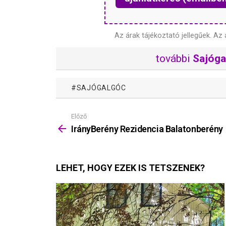
Az árak tájékoztató jellegűek.
Az 
további
Sajóga
SAJÓGALGÓC
Előző
Mutass
többet
IrányBerény Rezidencia Balatonberény
LEHET, HOGY EZEK IS TETSZENEK?