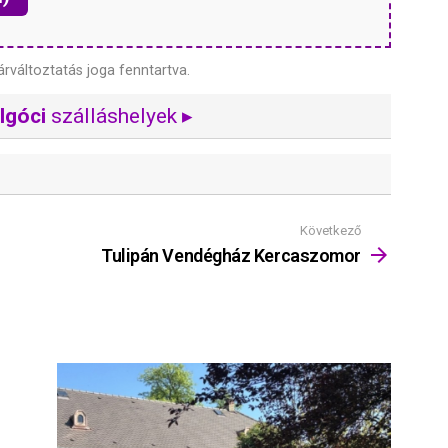
árváltoztatás joga fenntartva.
lgóci
szálláshelyek ▸
Következő
Tulipán Vendégház Kercaszomor