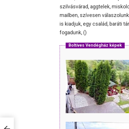
szilvásvárad, aggtelek, miskol
mailben, szívesen válaszolunk
is kiadjuk, egy család, baráti
fogadunk, ()
Boltíves Vendégház képek
y