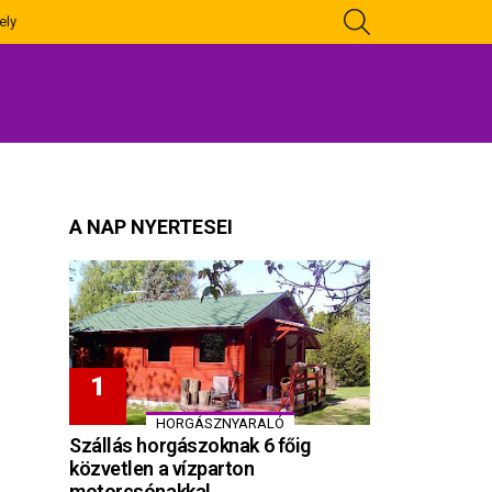
KERESÉS
ely
A NAP NYERTESEI
HORGÁSZNYARALÓ
Szállás horgászoknak 6 főig
közvetlen a vízparton
motorcsónakkal