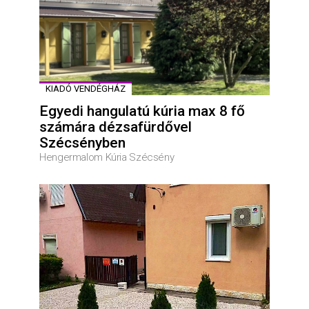
KIADÓ VENDÉGHÁZ
Egyedi hangulatú kúria max 8 fő
számára dézsafürdővel
Szécsényben
Hengermalom Kúria Szécsény