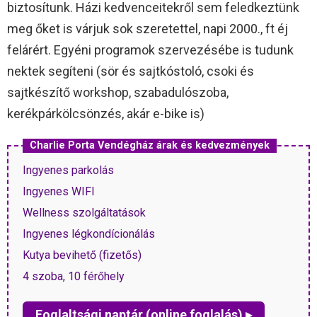
biztosítunk. Házi kedvenceitekről sem feledkeztünk
meg őket is várjuk sok szeretettel, napi 2000., ft éj
felárért. Egyéni programok szervezésébe is tudunk
nektek segíteni (sör és sajtkóstoló, csoki és
sajtkészítő workshop, szabadulószoba,
kerékpárkölcsönzés, akár e-bike is)
Charlie Porta Vendégház árak és kedvezmények
Ingyenes parkolás
Ingyenes WIFI
Wellness szolgáltatások
Ingyenes légkondícionálás
Kutya bevihető (fizetős)
4 szoba, 10 férőhely
Foglaltsági naptár (online foglalás) ▸