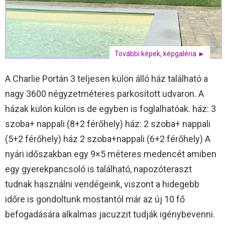
További képek, képgaléria ►
A Charlie Portán 3 teljesen külön álló ház található a
nagy 3600 négyzetméteres parkosított udvaron. A
házak külön külön is de egyben is foglalhatóak. ház: 3
szoba+ nappali (8+2 férőhely) ház: 2 szoba+ nappali
(5+2 férőhely) ház 2 szoba+nappali (6+2 férőhely) A
nyári időszakban egy 9×5 méteres medencét amiben
egy gyerekpancsoló is található, napozóteraszt
tudnak használni vendégeink, viszont a hidegebb
időre is gondoltunk mostantól már az új 10 fő
befogadására alkalmas jacuzzit tudják igénybevenni.