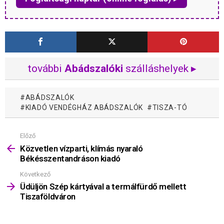
további
Abádszalóki
szálláshelyek ▸
ABÁDSZALÓK
KIADÓ VENDÉGHÁZ ABÁDSZALÓK
TISZA-TÓ
Előző
Mutass
többet
Közvetlen vízparti, klímás nyaraló
Békésszentandráson kiadó
Következő
Üdüljön Szép kártyával a termálfürdő mellett
Tiszaföldváron