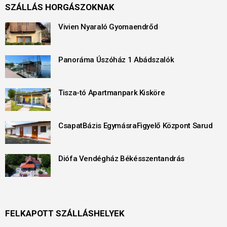
SZÁLLÁS HORGÁSZOKNAK
Vivien Nyaraló Gyomaendrőd
Panoráma Úszóház 1 Abádszalók
Tisza-tó Apartmanpark Kisköre
CsapatBázis EgymásraFigyelő Központ Sarud
Diófa Vendégház Békésszentandrás
FELKAPOTT SZÁLLÁSHELYEK