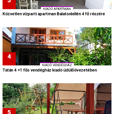
KIADÓ APARTMAN
Közvetlen vízparti apartman Balatonlellén 4 fő részére
KIADÓ VENDÉGHÁZ
Tatán 4 +1 fős vendégház kiadó üdülőövezetében