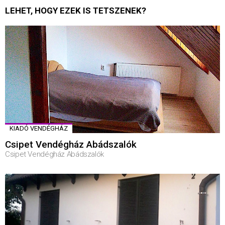
LEHET, HOGY EZEK IS TETSZENEK?
KIADÓ VENDÉGHÁZ
Csipet Vendégház Abádszalók
Csipet Vendégház Abádszalók