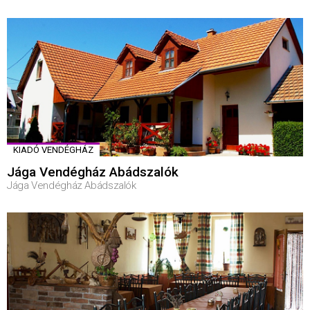
KIADÓ VENDÉGHÁZ
Jága Vendégház Abádszalók
Jága Vendégház Abádszalók