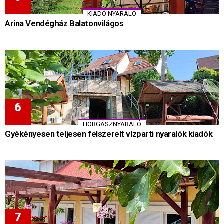
KIADÓ NYARALÓ
Arina Vendégház Balatonvilágos
HORGÁSZNYARALÓ
Gyékényesen teljesen felszerelt vízparti nyaralók kiadók