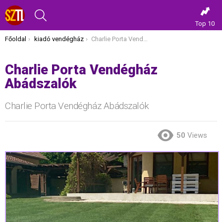
KERESÉS
Top 10
Itt vagy most:
Főoldal
kiadó vendégház
Charlie Porta Vendégház Abádszalók
Charlie Porta Vendégház
Abádszalók
Charlie Porta Vendégház Abádszalók
50
Views