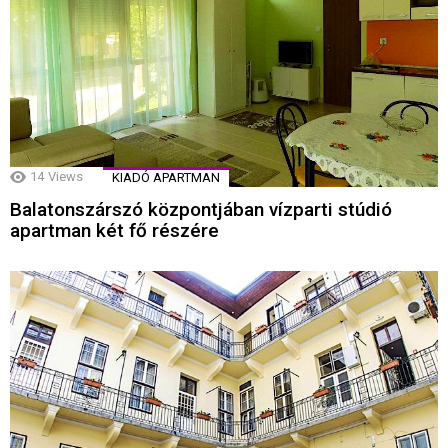
14
Views
KIADÓ APARTMAN
Balatonszárszó központjában vízparti stúdió
apartman két fő részére