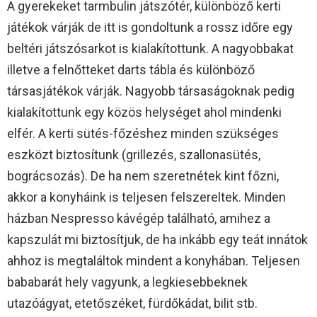
A gyerekeket tarmbulin játszótér, különböző kerti
játékok várják de itt is gondoltunk a rossz időre egy
beltéri játszósarkot is kialakítottunk. A nagyobbakat
illetve a felnőtteket darts tábla és különböző
társasjátékok várják. Nagyobb társaságoknak pedig
kialakítottunk egy közös helységet ahol mindenki
elfér. A kerti sütés-főzéshez minden szükséges
eszközt biztosítunk (grillezés, szallonasütés,
bográcsozás). De ha nem szeretnétek kint főzni,
akkor a konyháink is teljesen felszereltek. Minden
házban Nespresso kávégép található, amihez a
kapszulát mi biztosítjuk, de ha inkább egy teát innátok
ahhoz is megtaláltok mindent a konyhában. Teljesen
bababarát hely vagyunk, a legkiesebbeknek
utazóágyat, etetőszéket, fürdőkádat, bilit stb.