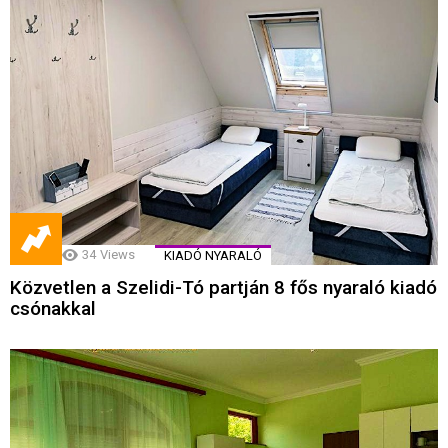
34
Views
KIADÓ NYARALÓ
Közvetlen a Szelidi-Tó partján 8 fős nyaraló kiadó
csónakkal