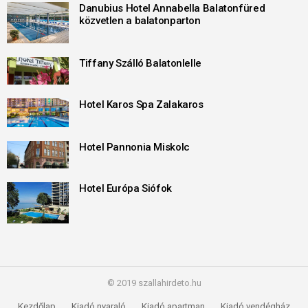
Danubius Hotel Annabella Balatonfüred
közvetlen a balatonparton
Tiffany Szálló Balatonlelle
Hotel Karos Spa Zalakaros
Hotel Pannonia Miskolc
Hotel Európa Siófok
© 2019 szallahirdeto.hu
Kezdőlap
Kiadó nyaraló
Kiadó apartman
Kiadó vendégház