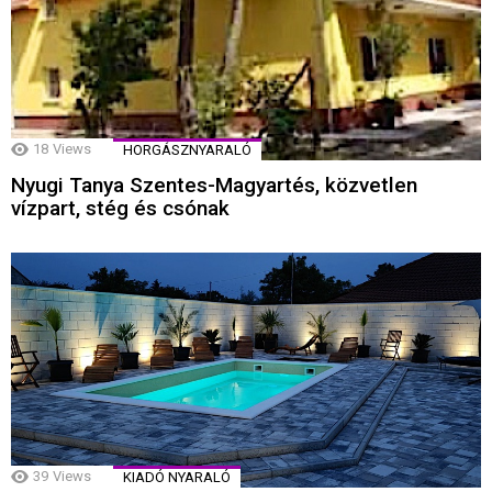
18
Views
HORGÁSZNYARALÓ
Nyugi Tanya Szentes-Magyartés, közvetlen
vízpart, stég és csónak
39
Views
KIADÓ NYARALÓ