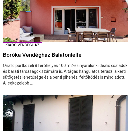
KIADÓ VENDÉGHÁZ
Boróka Vendégház Balatonlelle
Önálló partközeli 8 férőhelyes 100 m2-es nyaralónk ideális családok
és baráti társaságok számára is. A tágas hangulatos terasz, a kerti
sütögetés lehetősége és a benti pihenés, feltöltődés is mind adott.
A legközelebb ...