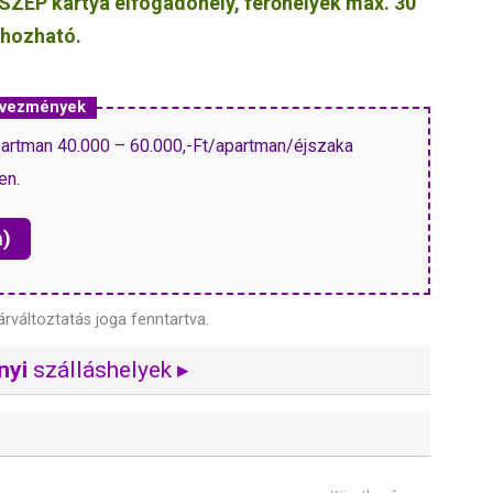
SZÉP kártya elfogadóhely, férőhelyek max. 30
n hozható.
dvezmények
artman 40.000 – 60.000,-Ft/apartman/éjszaka
en.
n)
árváltoztatás joga fenntartva.
nyi
szálláshelyek ▸