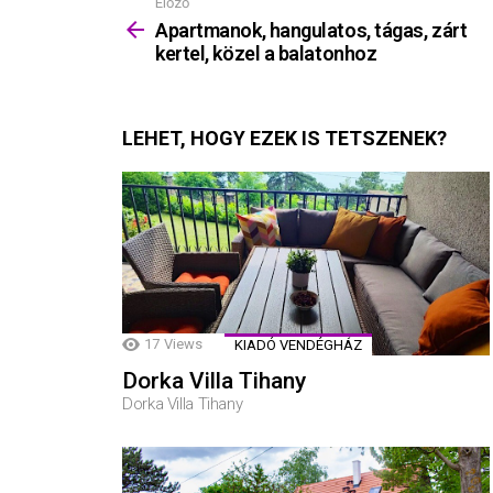
Előző
Mutass
többet
Apartmanok, hangulatos, tágas, zárt
kertel, közel a balatonhoz
LEHET, HOGY EZEK IS TETSZENEK?
17
Views
KIADÓ VENDÉGHÁZ
Dorka Villa Tihany
Dorka Villa Tihany