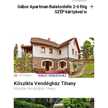
Következő
Gábor Apartman Balatonlelle 2-6 főig
SZÉP kártyával is
18
Views
KIADÓ VENDÉGHÁZ
Kőszikla Vendégház Tihany
Kőszikla Vendégház Tihany