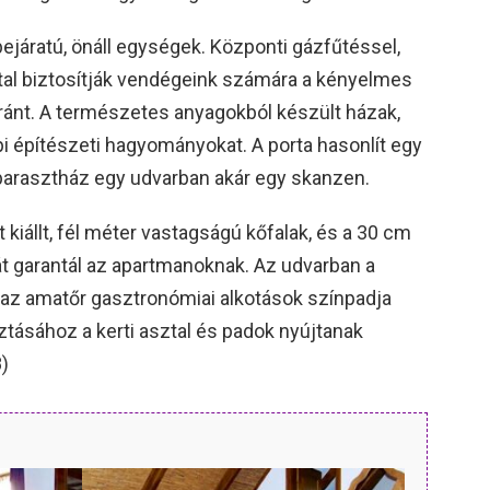
ejáratú, önáll egységek. Központi gázfűtéssel,
ttal biztosítják vendégeink számára a kényelmes
ránt. A természetes anyagokból készült házak,
épi építészeti hagyományokat. A porta hasonlít egy
arasztház egy udvarban akár egy skanzen.
 kiállt, fél méter vastagságú kőfalak, és a 30 cm
át garantál az apartmanoknak. Az udvarban a
y az amatőr gasztronómiai alkotások színpadja
ztásához a kerti asztal és padok nyújtanak
)