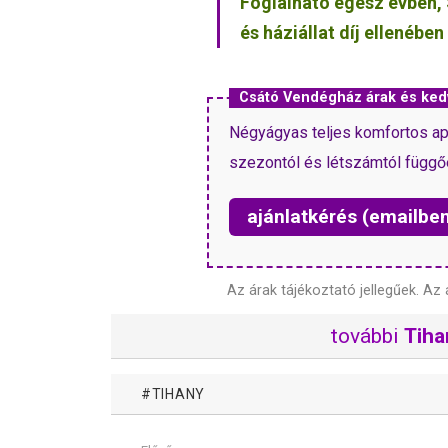
Foglalható egész évben, 
és háziállat díj ellenébe
Csátó Vendégház árak és ke
Négyágyas teljes komfortos ap
szezontól és létszámtól függő
ajánlatkérés (emailbe
Az árak tájékoztató jellegűek.
Az 
további
Tiha
TIHANY