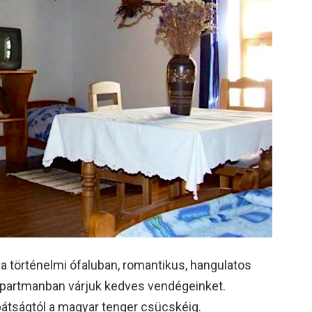
a történelmi ófaluban, romantikus, hangulatos
apartmanban várjuk kedves vendégeinket.
pátságtól a magyar tenger csücskéig.