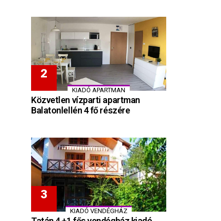
KIADÓ APARTMAN
Közvetlen vízparti apartman
Balatonlellén 4 fő részére
KIADÓ VENDÉGHÁZ
Tatán 4 +1 fős vendégház kiadó