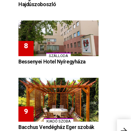
Hajdúszoboszló
SZÁLLODA
Bessenyei Hotel Nyíregyháza
KIADÓ SZOBA
Bacchus Vendégház Eger szobák
Gábo