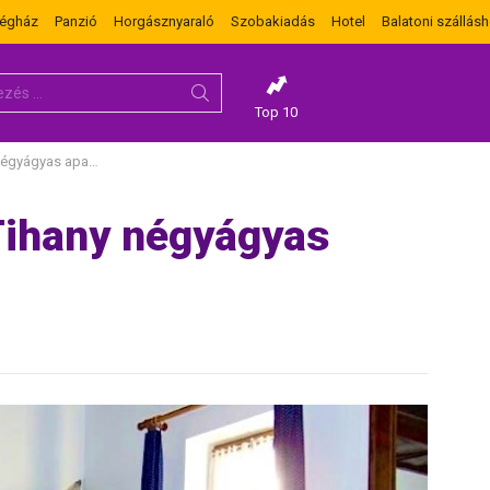
dégház
Panzió
Horgásznyaraló
Szobakiadás
Hotel
Balatoni szállásh
Top 10
yágyas apartman
Tihany négyágyas