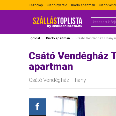
Kezdőlap
Kiadó nyaraló
Kiadó apartman
Kiadó ven
Search
for:
Itt vagy most:
Főoldal
Kiadó apartman
Csátó Vendégház Tihany nég
Csátó Vendégház 
apartman
Csátó Vendégház Tihany