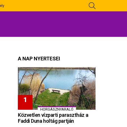
KERESÉS
ely
A NAP NYERTESEI
HORGÁSZNYARALÓ
Közvetlen vízparti parasztház a
Faddi Duna holtág partján