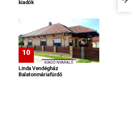
kiadók
SZÉP
KIADÓ NYARALÓ
Linda Vendégház
Balatonmáriafürdő