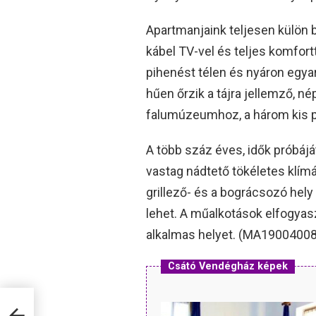
Apartmanjaink teljesen külön b
kábel TV-vel és teljes komfor
pihenést télen és nyáron egya
hűen őrzik a tájra jellemző, n
falumúzeumhoz, a három kis p
A több száz éves, idők próbáját
vastag nádtető tökéletes klím
grillező- és a bográcsozó hel
lehet. A műalkotások elfogyas
alkalmas helyet. (MA19004008
Csátó Vendégház képek