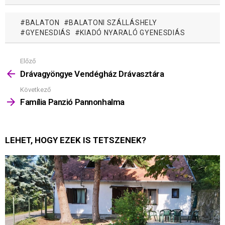
BALATON
BALATONI SZÁLLÁSHELY
GYENESDIÁS
KIADÓ NYARALÓ GYENESDIÁS
Előző
Mutass
többet
Drávagyöngye Vendégház Drávasztára
Következő
Família Panzió Pannonhalma
LEHET, HOGY EZEK IS TETSZENEK?