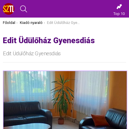
KERESÉS
Top 10
Itt vagy most:
Főoldal
Kiadó nyaraló
Edit Üdülőház Gyenesdiás
Edit Üdülőház Gyenesdiás
Edit Üdülőház Gyenesdiás