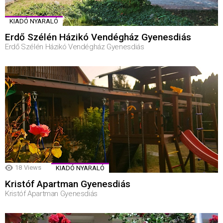
KIADÓ NYARALÓ
Erdő Szélén Házikó Vendégház Gyenesdiás
Erdő Szélén Házikó Vendégház Gyenesdiás
18
Views
KIADÓ NYARALÓ
Kristóf Apartman Gyenesdiás
Kristóf Apartman Gyenesdiás