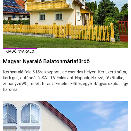
KIADÓ NYARALÓ
Magyar Nyaraló Balatonmáriafürdő
Ikernyaraló fele 5 főre központi, de csendes helyen. Kert, kerti bútor,
kerti grill, autóbeálló, SAT-TV. Földszint: Nappali, étkező, főzőfülke,
zuhanyzóWC, fedett terasz. Emelet: Előtér, egy kétágyas szoba, egy
háromá ...