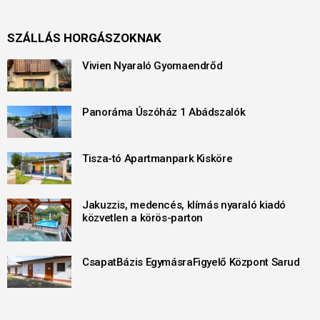
SZÁLLÁS HORGÁSZOKNAK
Vivien Nyaraló Gyomaendrőd
Panoráma Úszóház 1 Abádszalók
Tisza-tó Apartmanpark Kisköre
Jakuzzis, medencés, klímás nyaraló kiadó
közvetlen a körös-parton
CsapatBázis EgymásraFigyelő Központ Sarud