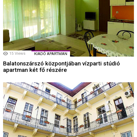
15
Views
KIADÓ APARTMAN
Balatonszárszó központjában vízparti stúdió
apartman két fő részére