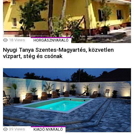
18
Views
HORGÁSZNYARALÓ
Nyugi Tanya Szentes-Magyartés, közvetlen
vízpart, stég és csónak
39
Views
KIADÓ NYARALÓ