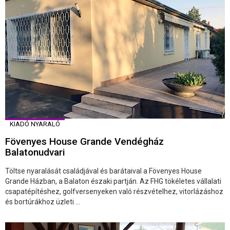
KIADÓ NYARALÓ
Fövenyes House Grande Vendégház
Balatonudvari
Töltse nyaralását családjával és barátaival a Fövenyes House
Grande Házban, a Balaton északi partján. Az FHG tökéletes vállalati
csapatépítéshez, golfversenyeken való részvételhez, vitorlázáshoz
és bortúrákhoz üzleti ...