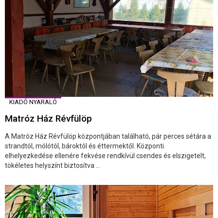
KIADÓ NYARALÓ
Matróz Ház Révfülöp
A Matróz Ház Révfülöp központjában található, pár perces sétára a
strandtól, mólótól, bároktól és éttermektől. Központi
elhelyezkedése ellenére fekvése rendkívül csendes és elszigetelt,
tökéletes helyszínt biztosítva ...