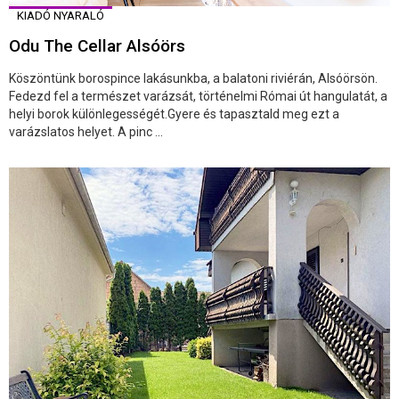
KIADÓ NYARALÓ
Odu The Cellar Alsóörs
Köszöntünk borospince lakásunkba, a balatoni riviérán, Alsóörsön.
Fedezd fel a természet varázsát, történelmi Római út hangulatát, a
helyi borok különlegességét.Gyere és tapasztald meg ezt a
varázslatos helyet. A pinc ...