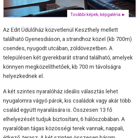
További képek, képgaléria ►
Az Edit Üdülőház közvetlenül Keszthely mellett
található Gyenesdiáson, a strandhoz közel (kb 700m)
csendes, nyugodt utcában, zöldövezetben. A
településen két gyerekbarát strand található, amelyek
könnyen megközelíthetőek, kb 700 m távolságra
helyezkednek el.
A két szintes nyaralóház ideális választás lehet
nyugalomra vágyó párok, kis családok vagy akár több
család együtt nyaralására is. Összesen 13 fő
elhelyezését tudjuk biztosítani, 6 hálószobában. A
nyaralóban tágas közösségi terek vannak, nappali,
étkező, terasz. A két szinten összesen három