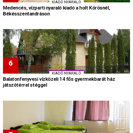
KIADÓ NYARALÓ
Medencés, vízparti nyaraló kiadó a holt Körösnél,
Békésszentandráson
KIADÓ NYARALÓ
Balatonfenyvesi vízközeli 14 fős gyermekbarát ház
játszótérrel stéggel