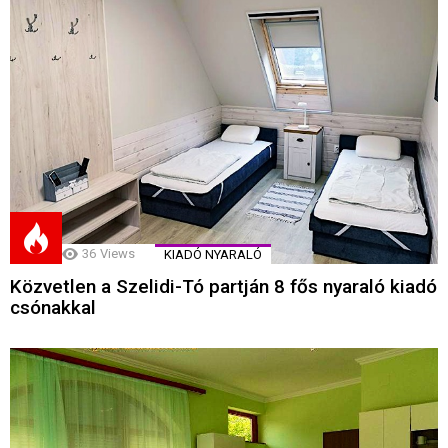
36
Views
KIADÓ NYARALÓ
Közvetlen a Szelidi-Tó partján 8 fős nyaraló kiadó
csónakkal