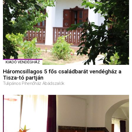
KIADÓ VENDÉGHÁZ
Háromcsillagos 5 fős családbarát vendégház a
Tisza-tó partján
Tulipános Pihenőház Abádszalók