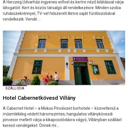
A Herczeg Udvarház ingyenes wifivel és kertre néző kilátással várja
látogatóit. Kert és közös társalgó áll rendelkezésre. Minden szoba
ruhásszekrénnyel, TV-vel felszerelt illetve saját fürdőszobával
rendelkezik. Vendé ...
SZÁLLODA
Hotel Cabernetkövesd Villány
A Cabernet Hotel – a Mokos Pincészet borhotele – közvetlenül a
műemlékileg védett háromszintes, hangulatos villánykövesdi
pincesor mellett várja a kikapcsolódásra vágyó, Villányban szállást
kereső vendégeket. Önnek mi ...