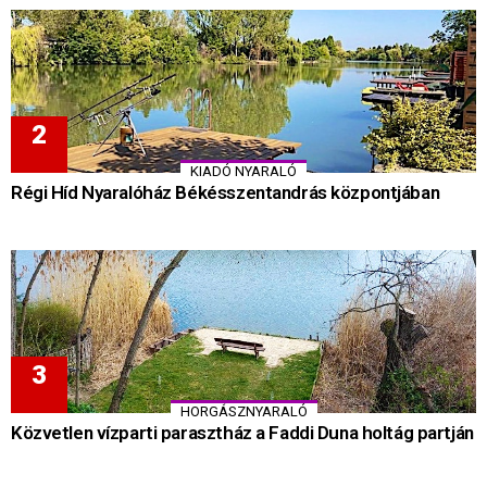
KIADÓ NYARALÓ
Régi Híd Nyaralóház Békésszentandrás központjában
HORGÁSZNYARALÓ
Közvetlen vízparti parasztház a Faddi Duna holtág partján