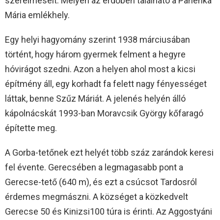
szerelmeseit. Mélyen az erdőben található a Panenka
Mária emlékhely.
Egy helyi hagyomány szerint 1938 márciusában
történt, hogy három gyermek felment a hegyre
hóvirágot szedni. Azon a helyen ahol most a kicsi
építmény áll, egy korhadt fa felett nagy fényességet
láttak, benne Szűz Máriát. A jelenés helyén álló
kápolnácskát 1993-ban Moravcsik György kőfaragó
építette meg.
A Gorba-tetőnek ezt helyét több száz zarándok keresi
fel évente. Gerecsében a legmagasabb pont a
Gerecse-tető (640 m), és ezt a csúcsot Tardosról
érdemes megmászni. A községet a közkedvelt
Gerecse 50 és Kinizsi100 túra is érinti. Az Aggostyáni