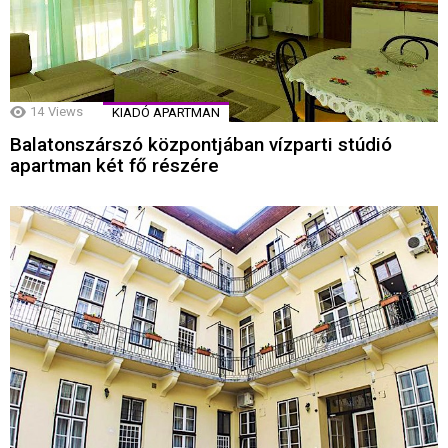
14
Views
KIADÓ APARTMAN
Balatonszárszó központjában vízparti stúdió
apartman két fő részére