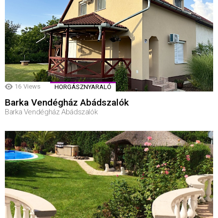
16
Views
HORGÁSZNYARALÓ
Barka Vendégház Abádszalók
Barka Vendégház Abádszalók