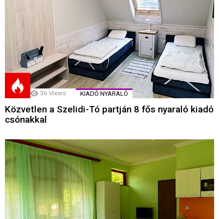
36
Views
KIADÓ NYARALÓ
Közvetlen a Szelidi-Tó partján 8 fős nyaraló kiadó
csónakkal