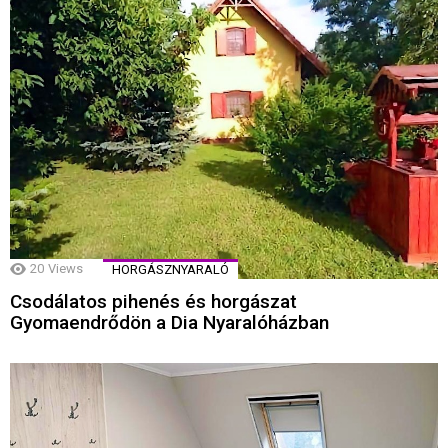
20
Views
HORGÁSZNYARALÓ
Csodálatos pihenés és horgászat
Gyomaendrődön a Dia Nyaralóházban