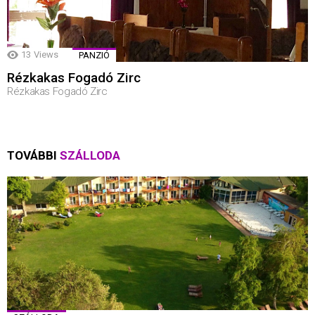
13
Views
PANZIÓ
Rézkakas Fogadó Zirc
Rézkakas Fogadó Zirc
TOVÁBBI
SZÁLLODA