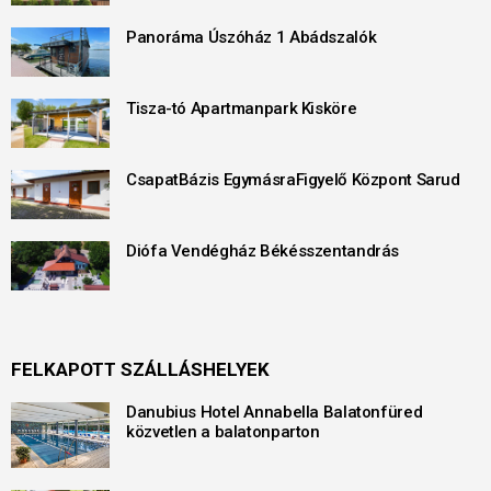
Panoráma Úszóház 1 Abádszalók
Tisza-tó Apartmanpark Kisköre
CsapatBázis EgymásraFigyelő Központ Sarud
Diófa Vendégház Békésszentandrás
FELKAPOTT SZÁLLÁSHELYEK
Danubius Hotel Annabella Balatonfüred
közvetlen a balatonparton