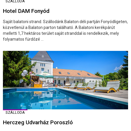
SZÁLLODA
Hotel DAM Fonyód
Saját balatoni strand. Szállodánk Balaton déli partján Fonyódligeten,
közvetlenül a Balaton parton található. A Balatoni kerékpárút
melletti 1,7 hektáros terület saját stranddal is rendelkezik, mely
folyamatos fürdőzé ...
SZÁLLODA
Herczeg Udvarház Poroszló