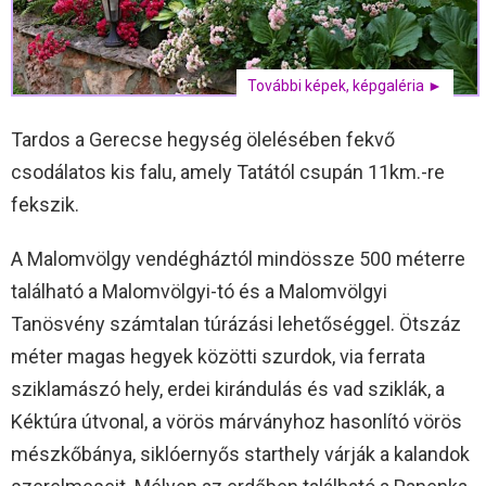
További képek, képgaléria ►
Tardos a Gerecse hegység ölelésében fekvő
csodálatos kis falu, amely Tatától csupán 11km.-re
fekszik.
A Malomvölgy vendégháztól mindössze 500 méterre
található a Malomvölgyi-tó és a Malomvölgyi
Tanösvény számtalan túrázási lehetőséggel. Ötszáz
méter magas hegyek közötti szurdok, via ferrata
sziklamászó hely, erdei kirándulás és vad sziklák, a
Kéktúra útvonal, a vörös márványhoz hasonlító vörös
mészkőbánya, siklóernyős starthely várják a kalandok