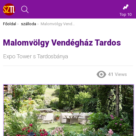
KERESÉS
Top 10
Itt vagy most:
Főoldal
szálloda
Malomvölgy Vendégház Tardos
Malomvölgy Vendégház Tardos
Expo Tower s Tardosbánya
41
Views