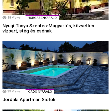
18
Views
HORGÁSZNYARALÓ
Nyugi Tanya Szentes-Magyartés, közvetlen
vízpart, stég és csónak
39
Views
KIADÓ NYARALÓ
Jordáki Apartman Siófok