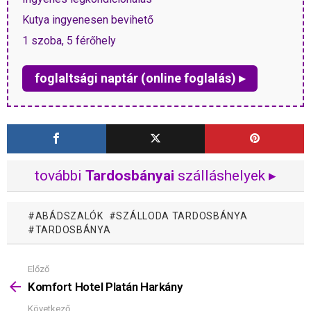
Kutya ingyenesen bevihető
1 szoba, 5 férőhely
foglaltsági naptár (online foglalás) ▸
további
Tardosbányai
szálláshelyek ▸
ABÁDSZALÓK
SZÁLLODA TARDOSBÁNYA
TARDOSBÁNYA
Előző
Mutass
többet
Komfort Hotel Platán Harkány
Következő