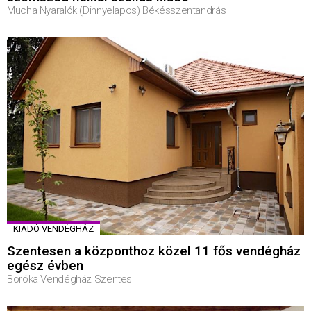
Mucha Nyaralók (Dinnyelapos) Békésszentandrás
KIADÓ VENDÉGHÁZ
Szentesen a központhoz közel 11 fős vendégház
egész évben
Boróka Vendégház Szentes