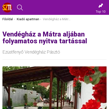
KERESÉS
Top 10
Itt vagy most:
Főoldal
Kiadó apartman
Vendégház a Mátra aljában folyamatos nyitva tartással
Vendégház a Mátra aljában
folyamatos nyitva tartással
Ezüstfenyő Vendégház Pásztó