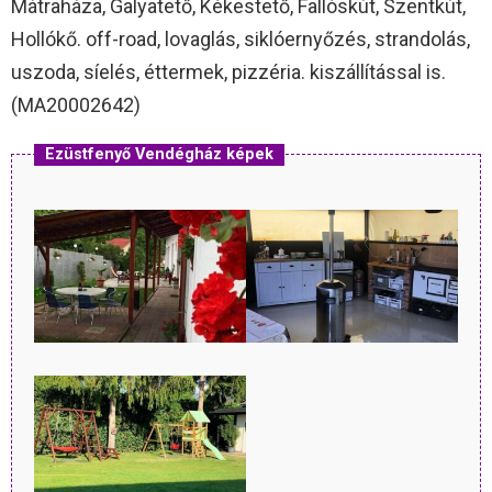
Mátraháza, Galyatető, Kékestető, Fallóskút, Szentkút,
Hollókő. off-road, lovaglás, siklóernyőzés, strandolás,
uszoda, síelés, éttermek, pizzéria. kiszállítással is.
(MA20002642)
Ezüstfenyő Vendégház képek