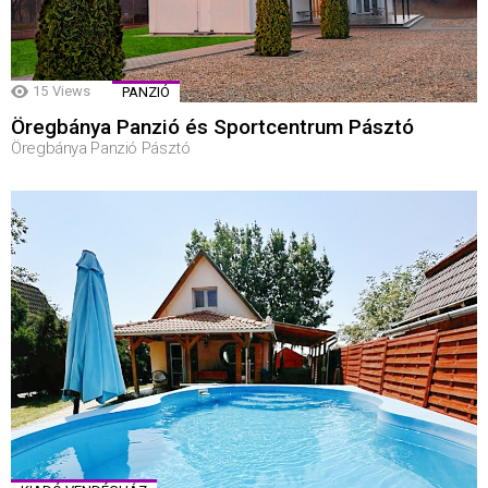
15
Views
PANZIÓ
Öregbánya Panzió és Sportcentrum Pásztó
Öregbánya Panzió Pásztó