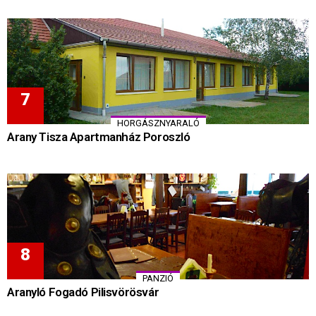
HORGÁSZNYARALÓ
Arany Tisza Apartmanház Poroszló
PANZIÓ
Aranyló Fogadó Pilisvörösvár