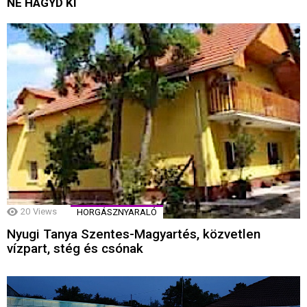
NE HAGYD KI
20
Views
HORGÁSZNYARALÓ
Nyugi Tanya Szentes-Magyartés, közvetlen
vízpart, stég és csónak