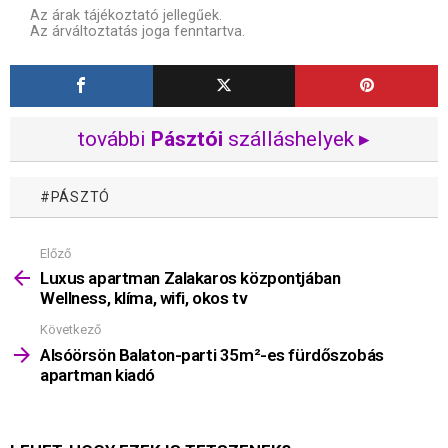
Az árak tájékoztató jellegűek.
Az árváltoztatás joga fenntartva.
további
Pásztói
szálláshelyek ▸
PÁSZTÓ
Előző
Mutass
többet
Luxus apartman Zalakaros központjában
Wellness, klíma, wifi, okos tv
Következő
Alsóörsön Balaton-parti 35m²-es fürdőszobás
apartman kiadó