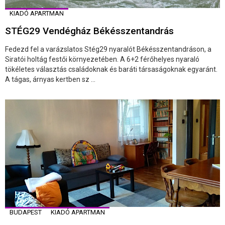
KIADÓ APARTMAN
STÉG29 Vendégház Békésszentandrás
Fedezd fel a varázslatos Stég29 nyaralót Békésszentandráson, a
Siratói holtág festői környezetében. A 6+2 férőhelyes nyaraló
tökéletes választás családoknak és baráti társaságoknak egyaránt.
A tágas, árnyas kertben sz ...
BUDAPEST
KIADÓ APARTMAN