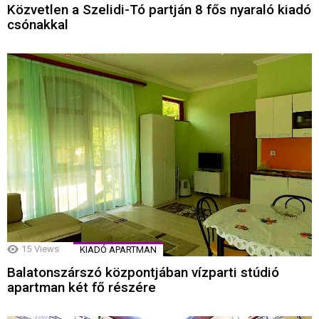
Közvetlen a Szelidi-Tó partján 8 fős nyaraló kiadó
csónakkal
15
Views
KIADÓ APARTMAN
Balatonszárszó központjában vízparti stúdió
apartman két fő részére