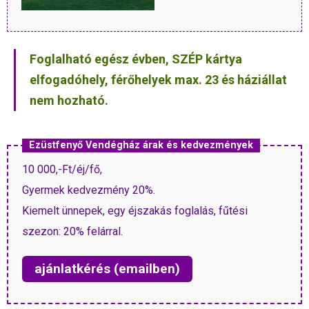
Foglalható egész évben, SZÉP kártya
elfogadóhely, férőhelyek max. 23 és háziállat
nem hozható.
Ezüstfenyő Vendégház árak és kedvezmények
10 000,-Ft/éj/fő,
Gyermek kedvezmény 20%.
Kiemelt ünnepek, egy éjszakás foglalás, fűtési
szezon: 20% felárral.
ajánlatkérés (emailben)