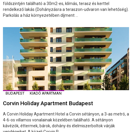
földszintjén található a 30m2-es, klímás, terasz és kerttel
rendelkező lakás (Dohányzásra a teraszon-udvaron van lehetőség).
Parkolás a ház környezetében díjment ...
BUDAPEST
KIADÓ APARTMAN
Corvin Holiday Apartment Budapest
A Corvin Holiday Apartment Hotel a Corvin sétányon, a 3-as metró, a
4-6-os villamos vonalainak közelében található. A sétányon
kávézók, éttermek, bárok, dohány és élelmiszerboltok várják
vendégeiket. A közeli Corvin P ...