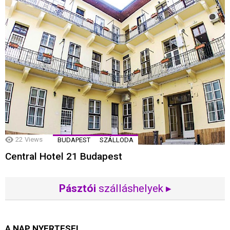
22
Views
BUDAPEST
SZÁLLODA
Central Hotel 21 Budapest
Pásztói
szálláshelyek ▸
A NAP NYERTESEI