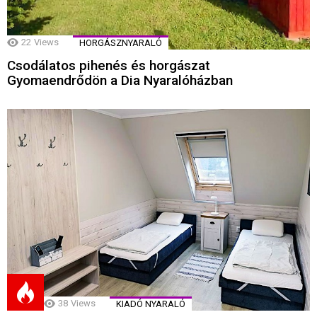
22
Views
HORGÁSZNYARALÓ
Csodálatos pihenés és horgászat
Gyomaendrődön a Dia Nyaralóházban
38
Views
KIADÓ NYARALÓ