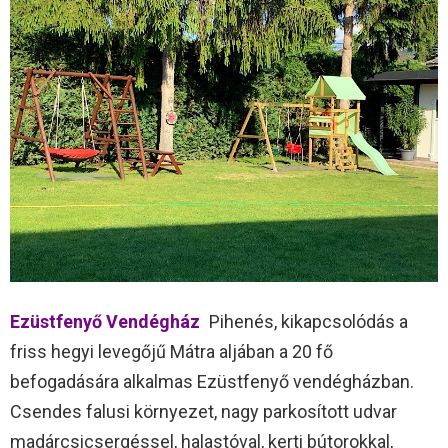
Ezüstfenyő Vendégház
Pihenés, kikapcsolódás a
friss hegyi levegőjű Mátra aljában a 20 fő
befogadására alkalmas Ezüstfenyő vendégházban.
Csendes falusi környezet, nagy parkosított udvar
madárcsicsergéssel, halastóval, kerti bútorokkal,