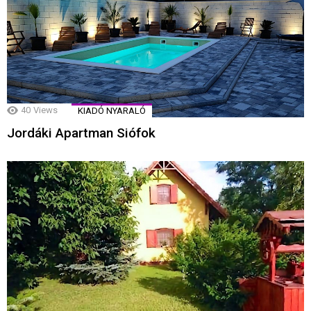
40
Views
KIADÓ NYARALÓ
Jordáki Apartman Siófok