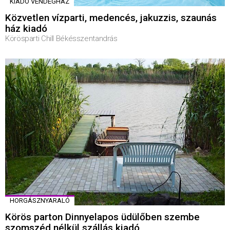
KIADÓ VENDÉGHÁZ
Közvetlen vízparti, medencés, jakuzzis, szaunás
ház kiadó
Körösparti Chill Békésszentandrás
HORGÁSZNYARALÓ
Körös parton Dinnyelapos üdülőben szembe
szomszéd nélkül szállás kiadó