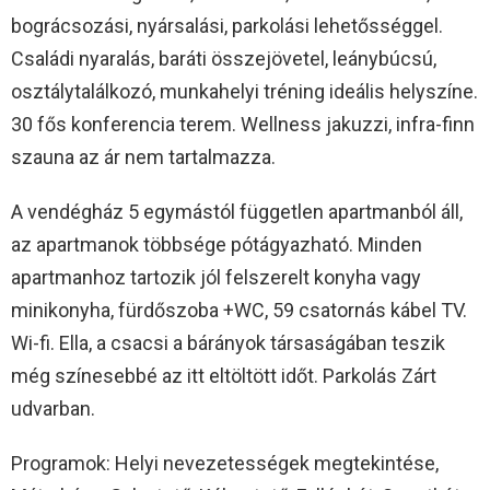
bográcsozási, nyársalási, parkolási lehetősséggel.
Családi nyaralás, baráti összejövetel, leánybúcsú,
osztálytalálkozó, munkahelyi tréning ideális helyszíne.
30 fős konferencia terem. Wellness jakuzzi, infra-finn
szauna az ár nem tartalmazza.
A vendégház 5 egymástól független apartmanból áll,
az apartmanok többsége pótágyazható. Minden
apartmanhoz tartozik jól felszerelt konyha vagy
minikonyha, fürdőszoba +WC, 59 csatornás kábel TV.
Wi-fi. Ella, a csacsi a bárányok társaságában teszik
még színesebbé az itt eltöltött időt. Parkolás Zárt
udvarban.
Programok: Helyi nevezetességek megtekintése,