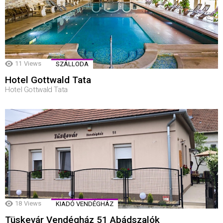
11
Views
SZÁLLODA
Hotel Gottwald Tata
Hotel Gottwald Tata
18
Views
KIADÓ VENDÉGHÁZ
Tüskevár Vendégház 51 Abádszalók