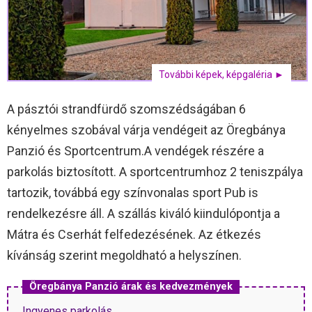
További képek, képgaléria ►
A pásztói strandfürdő szomszédságában 6
kényelmes szobával várja vendégeit az Öregbánya
Panzió és Sportcentrum.A vendégek részére a
parkolás biztosított. A sportcentrumhoz 2 teniszpálya
tartozik, továbbá egy színvonalas sport Pub is
rendelkezésre áll. A szállás kiváló kiindulópontja a
Mátra és Cserhát felfedezésének. Az étkezés
kívánság szerint megoldható a helyszínen.
Öregbánya Panzió árak és kedvezmények
Ingyenes parkolás