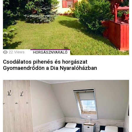
22
Views
HORGÁSZNYARALÓ
Csodálatos pihenés és horgászat
Gyomaendrődön a Dia Nyaralóházban