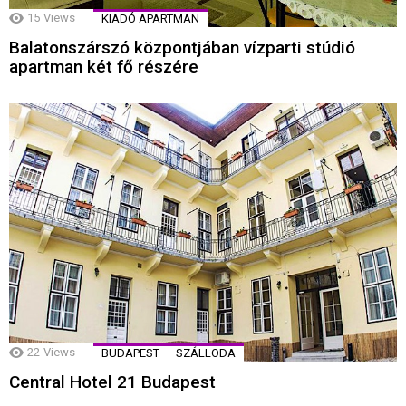
15
Views
KIADÓ APARTMAN
Balatonszárszó központjában vízparti stúdió
apartman két fő részére
22
Views
BUDAPEST
SZÁLLODA
Central Hotel 21 Budapest