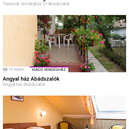
Tüskevár Vendégház 51 Abádszalók
15
Views
KIADÓ VENDÉGHÁZ
Angyal ház Abádszalók
Angyal ház Abádszalók