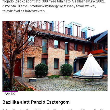
fogadó. Zirc központjától 300 m-re található. Szálláshelyünk 2002.
ősze óta üzemel. Szobáink mindegyike zuhanyzóval, wc-vel,
televízióval és hűtőszekrén ...
PANZIÓ
Bazilika alatt Panzió Esztergom