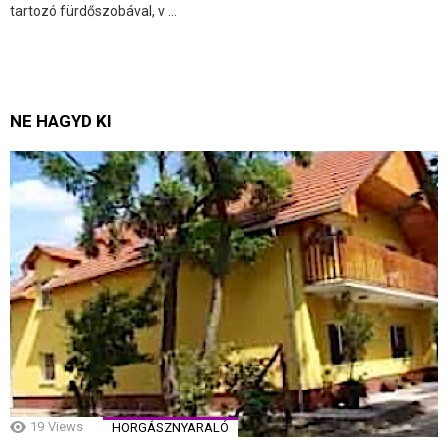
tartozó fürdőszobával, v ...
NE HAGYD KI
19
Views
HORGÁSZNYARALÓ