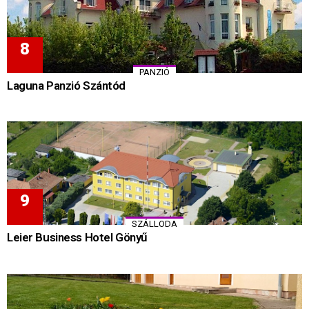
PANZIÓ
Laguna Panzió Szántód
SZÁLLODA
Leier Business Hotel Gönyű