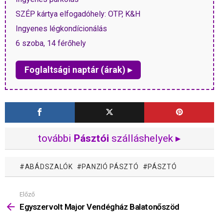
SZÉP kártya elfogadóhely: OTP, K&H
Ingyenes légkondícionálás
6 szoba, 14 férőhely
Foglaltsági naptár (árak) ▸
további
Pásztói
szálláshelyek ▸
ABÁDSZALÓK
PANZIÓ PÁSZTÓ
PÁSZTÓ
Előző
Mutass
többet
Egyszervolt Major Vendégház Balatonőszöd