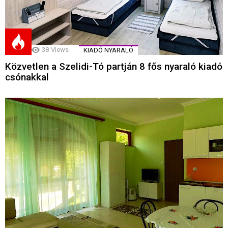
38
Views
KIADÓ NYARALÓ
Közvetlen a Szelidi-Tó partján 8 fős nyaraló kiadó
csónakkal