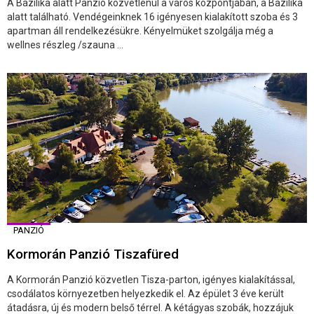
A Bazilika alatt Panzió közvetlenül a város központjában, a Bazilika
alatt található. Vendégeinknek 16 igényesen kialakított szoba és 3
apartman áll rendelkezésükre. Kényelmüket szolgálja még a
wellnes részleg /szauna ...
PANZIÓ
Kormorán Panzió Tiszafüred
A Kormorán Panzió közvetlen Tisza-parton, igényes kialakítással,
csodálatos környezetben helyezkedik el. Az épület 3 éve került
átadásra, új és modern belső térrel. A kétágyas szobák, hozzájuk