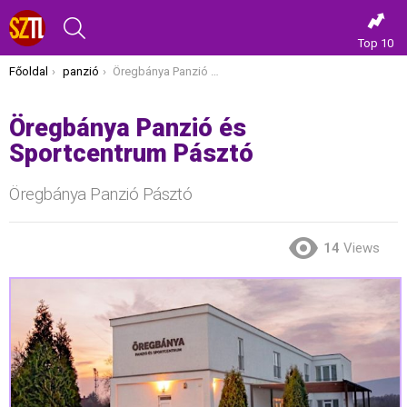
KERESÉS
Top 10
Itt vagy most:
Főoldal
panzió
Öregbánya Panzió és Sportcentrum Pásztó
Öregbánya Panzió és
Sportcentrum Pásztó
Öregbánya Panzió Pásztó
14
Views