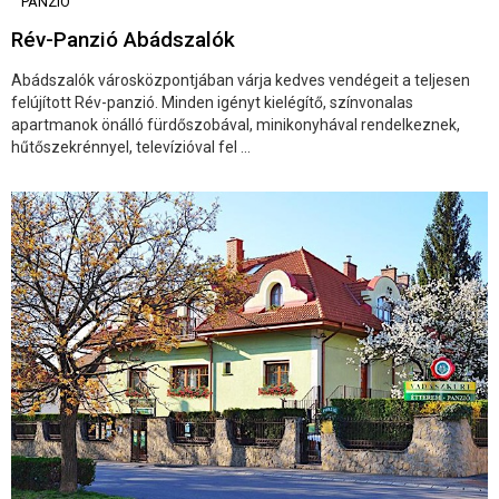
PANZIÓ
Rév-Panzió Abádszalók
Abádszalók városközpontjában várja kedves vendégeit a teljesen
felújított Rév-panzió. Minden igényt kielégítő, színvonalas
apartmanok önálló fürdőszobával, minikonyhával rendelkeznek,
hűtőszekrénnyel, televízióval fel ...