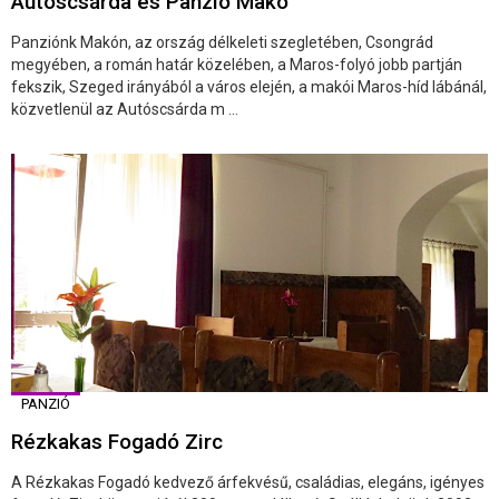
Autóscsárda és Panzió Makó
Panziónk Makón, az ország délkeleti szegletében, Csongrád
megyében, a román határ közelében, a Maros-folyó jobb partján
fekszik, Szeged irányából a város elején, a makói Maros-híd lábánál,
közvetlenül az Autóscsárda m ...
PANZIÓ
Rézkakas Fogadó Zirc
A Rézkakas Fogadó kedvező árfekvésű, családias, elegáns, igényes