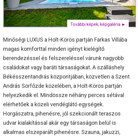
További képek, képgaléria ►
Minőségi LUXUS a Holt-Körös partján Farkas Villába
magas komforttal minden igényt kielégítő
berendezéssel és felszereléssel várunk nagyobb
családokat vagy baráti társaságokat. A szálláshely
Békésszentandrás központjában, közvetlen a Szent
András Sörfőzde közelében, a Holt-Körös partján
helyezkedik el. Mindössze néhány perces sétával
elérhetőek a közeli vendéglátó egységek.
Horgászatra, pihenésre, jól szekcionált teraszos
udvar kialakítással akár egy társaságon belül is
alkalmas elszeparált pihenésre. Szauna, jakuzzi,