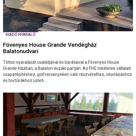
KIADÓ NYARALÓ
Fövenyes House Grande Vendégház
Balatonudvari
Töltse nyaralását családjával és barátaival a Fövenyes House
Grande Házban, a Balaton északi partján. Az FHG tökéletes vállalati
csapatépítéshez, golfversenyeken való részvételhez, vitorlázáshoz
és bortúrákhoz üzleti ...