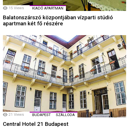
15
Views
KIADÓ APARTMAN
Balatonszárszó központjában vízparti stúdió
apartman két fő részére
21
Views
BUDAPEST
SZÁLLODA
Central Hotel 21 Budapest