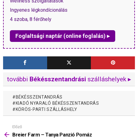
Wellness szolgáltatások
Ingyenes légkondícionálás
4 szoba, 8 férőhely
Foglaltsági naptár (online foglalás) ▸
további
Békésszentandrási
szálláshelyek ▸
BÉKÉSSZENTANDRÁS
KIADÓ NYARALÓ BÉKÉSSZENTANDRÁS
KÖRÖS-PARTI SZÁLLÁSHELY
Előző
Mutass
többet
Breier Farm – Tanya Panzió Pomáz