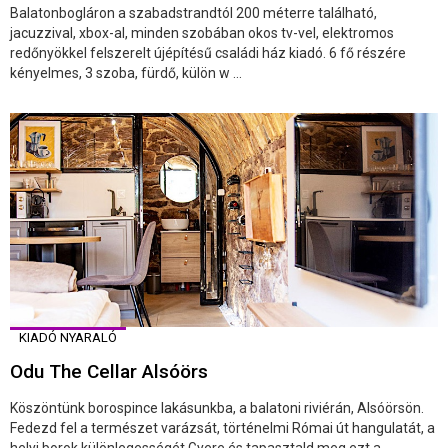
Balatonbogláron a szabadstrandtól 200 méterre található,
jacuzzival, xbox-al, minden szobában okos tv-vel, elektromos
redőnyökkel felszerelt újépítésű családi ház kiadó. 6 fő részére
kényelmes, 3 szoba, fürdő, külön w ...
KIADÓ NYARALÓ
Odu The Cellar Alsóörs
Köszöntünk borospince lakásunkba, a balatoni riviérán, Alsóörsön.
Fedezd fel a természet varázsát, történelmi Római út hangulatát, a
helyi borok különlegességét.Gyere és tapasztald meg ezt a