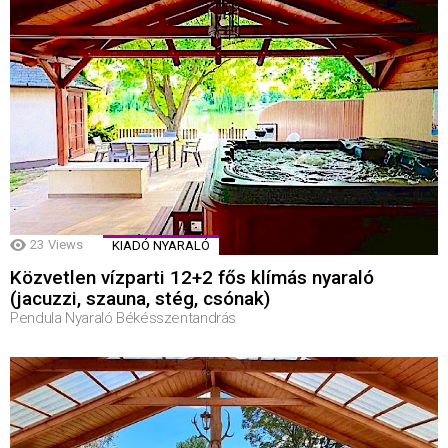
23
Views
KIADÓ NYARALÓ
Közvetlen vízparti 12+2 fős klímás nyaraló
(jacuzzi, szauna, stég, csónak)
Pendula Nyaraló Békésszentandrás