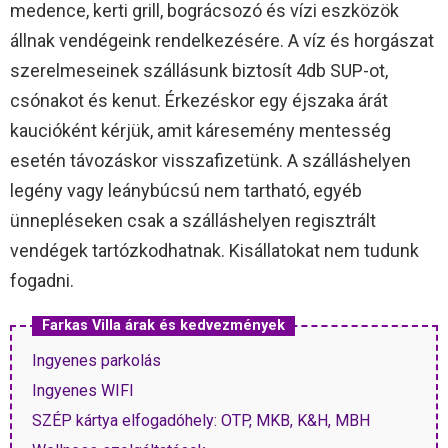
medence, kerti grill, bográcsozó és vízi eszközök
állnak vendégeink rendelkezésére. A víz és horgászat
szerelmeseinek szállásunk biztosít 4db SUP-ot,
csónakot és kenut. Érkezéskor egy éjszaka árát
kaucióként kérjük, amit káresemény mentesség
esetén távozáskor visszafizetünk. A szálláshelyen
legény vagy leánybúcsú nem tartható, egyéb
ünnepléseken csak a szálláshelyen regisztrált
vendégek tartózkodhatnak. Kisállatokat nem tudunk
fogadni.
Farkas Villa árak és kedvezmények
Ingyenes parkolás
Ingyenes WIFI
SZÉP kártya elfogadóhely: OTP, MKB, K&H, MBH