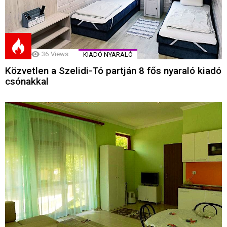
36
Views
KIADÓ NYARALÓ
Közvetlen a Szelidi-Tó partján 8 fős nyaraló kiadó
csónakkal