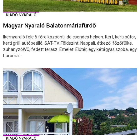
KIADÓ NYARALÓ
Magyar Nyaraló Balatonmáriafürdő
Ikernyaraló fele 5 főre központi, de csendes helyen. Kert, kerti bútor,
kerti grill, autóbeálló, SAT-TV. Földszint: Nappali, étkező, főzőfülke,
zuhanyzóWC, fedett terasz. Emelet: Előtér, egy kétágyas szoba, egy
háromá ...
KIADÓ NYARALÓ