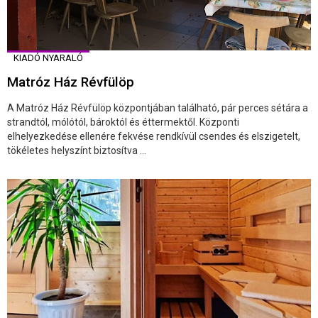
KIADÓ NYARALÓ
Matróz Ház Révfülöp
A Matróz Ház Révfülöp központjában található, pár perces sétára a
strandtól, mólótól, bároktól és éttermektől. Központi
elhelyezkedése ellenére fekvése rendkívül csendes és elszigetelt,
tökéletes helyszínt biztosítva ...