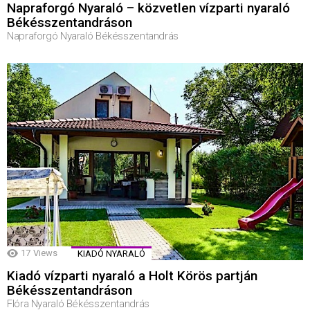
Napraforgó Nyaraló – közvetlen vízparti nyaraló
Békésszentandráson
Napraforgó Nyaraló Békésszentandrás
17
Views
KIADÓ NYARALÓ
Kiadó vízparti nyaraló a Holt Körös partján
Békésszentandráson
Flóra Nyaraló Békésszentandrás