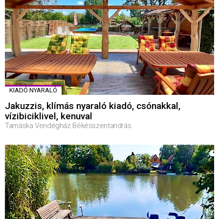
KIADÓ NYARALÓ
Jakuzzis, klímás nyaraló kiadó, csónakkal,
vízibiciklivel, kenuval
Tamáska Vendégház Békésszentandrás