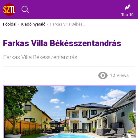
KERESÉS
Top 10
Itt vagy most:
Főoldal
Kiadó nyaraló
Farkas Villa Békésszentandrás
Farkas Villa Békésszentandrás
Farkas Villa Békésszentandrás
12
Views