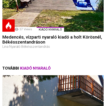
57
Views
KIADÓ NYARALÓ
Medencés, vízparti nyaraló kiadó a holt Körösnél,
Békésszentandráson
Lina Nyaraló Békésszentandrás
TOVÁBBI
KIADÓ NYARALÓ