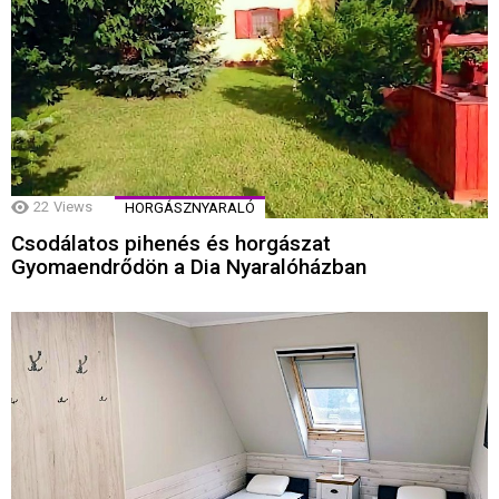
22
Views
HORGÁSZNYARALÓ
Csodálatos pihenés és horgászat
Gyomaendrődön a Dia Nyaralóházban