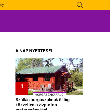
KERESÉS
ely
A NAP NYERTESEI
HORGÁSZNYARALÓ
Szállás horgászoknak 6 főig
közvetlen a vízparton
motorcsónakkal