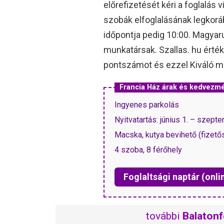
előrefizetését kéri a foglalás 
szobák elfoglalásának legkoráb
időpontja pedig 10:00. Magyaru
munkatársak. Szallas. hu érték
pontszámot és ezzel Kiváló min
Francia Ház árak és kedvezm
Ingyenes parkolás
Nyitvatartás: június 1. – szept
Macska, kutya bevihető (fizető
4 szoba, 8 férőhely
Foglaltsági naptár (onli
további
Balatonf