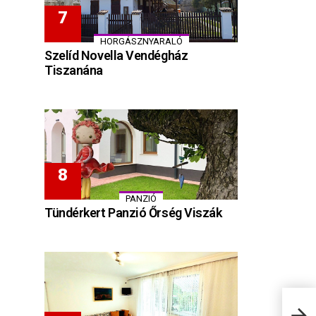
HORGÁSZNYARALÓ
Szelíd Novella Vendégház
Tiszanána
PANZIÓ
Tündérkert Panzió Őrség Viszák
Best