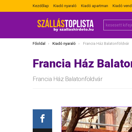
Kezdőlap
Kiadó nyaraló
Kiadó apartman
Kiadó ven
Search
for:
Itt vagy most:
Főoldal
Kiadó nyaraló
Francia Ház Balatonföldvár
Francia Ház Balato
Francia Ház Balatonföldvár