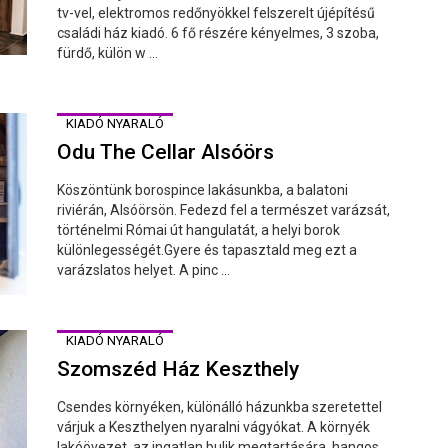
tv-vel, elektromos redőnyökkel felszerelt újépítésű
családi ház kiadó. 6 fő részére kényelmes, 3 szoba,
fürdő, külön w ...
KIADÓ NYARALÓ
Odu The Cellar Alsóörs
Köszöntünk borospince lakásunkba, a balatoni
riviérán, Alsóörsön. Fedezd fel a természet varázsát,
történelmi Római út hangulatát, a helyi borok
különlegességét.Gyere és tapasztald meg ezt a
varázslatos helyet. A pinc ...
KIADÓ NYARALÓ
Szomszéd Ház Keszthely
Csendes környéken, különálló házunkba szeretettel
várjuk a Keszthelyen nyaralni vágyókat. A környék
lakóövezet, az ingatlan bulik megtartására, hangos