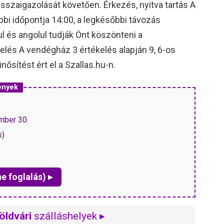
visszaigazolását követően. Érkezés, nyitva tartás A
bi időpontja 14:00, a legkésőbbi távozás
l és angolul tudják Önt köszönteni a
elés A vendégház 3 értékelés alapján 9, 6-os
ősítést ért el a Szallas.hu-n.
ények
ember 30.
s)
ne foglalás) ▸
öldvári
szálláshelyek ▸