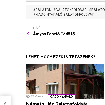
BALATON
BALATONFÖLDVÁR
BALATO
KIADÓ NYARALÓ BALATONFÖLDVÁR
Előző
Mutass
többet
Árnyas Panzió Gödöllő
LEHET, HOGY EZEK IS TETSZENEK?
12
Views
KIADÓ NYARALÓ
Németh Ház Balatonföldvár