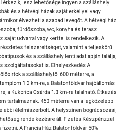
 érkezik, lesz lehetősége ingyen a szálláshely
obák és a hétvégi házak saját erkéllyel vagy
ármikor élvezheti a szabad levegőt. A hétvégi ház
ószoba, fürdőszoba, wc, konyha és terasz
z saját udvarral vagy kerttel is rendelkezik. A
részletes felszereltséget, valamint a teljeskörű
batípusok és a szálláshely lenti adatlapján találja,
s szolgáltatásokat is. Elhelyezkedés A
őbirtok a szálláshelytől 600 méterre, a
 templom 1.3 km-re, a Balatonföldvár hajóállomás
-re, a Kukorica Csárda 1.3 km-re található. Étkezés
nem tartalmaznak. 450 méterre van a legközelebbi
elebbi élelmiszerbolt. A helyszínen bográcsozási,
lehetőség rendelkezésre áll. Fizetés Készpénzzel
n fizetni. A Francia Ház Balatonföldvár 50%