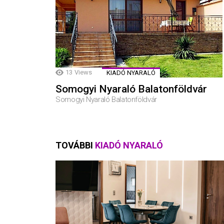
13
Views
KIADÓ NYARALÓ
Somogyi Nyaraló Balatonföldvár
Somogyi Nyaraló Balatonföldvár
TOVÁBBI
KIADÓ NYARALÓ