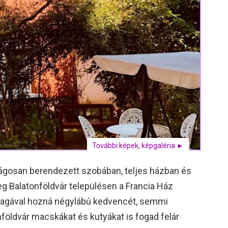
További képek, képgaléria ►
ságosan berendezett szobában, teljes házban és
g Balatonföldvár településen a Francia Ház
magával hozná négylábú kedvencét, semmi
nföldvár macskákat és kutyákat is fogad felár