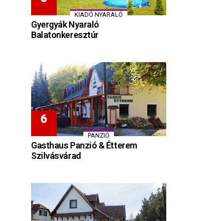
KIADÓ NYARALÓ
Gyergyák Nyaraló
Balatonkeresztúr
PANZIÓ
Gasthaus Panzió & Étterem
Szilvásvárad