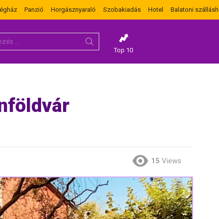
dégház
Panzió
Horgásznyaraló
Szobakiadás
Hotel
Balatoni szállásh
Top 10
nföldvár
15
Views