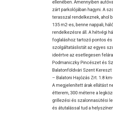
ellenében. Amennyiben autóval
zárt parkolójában hagyni. A sz
terasszal rendelkeznek, ahol b
135 m2-es, benne nappali, hál
rendelkezésre áll. A hétvégi há
foglaláshoz tartozó pontos és 
szolgáltatáslistát az egyes szo
ideértve az esetlegesen felára
Podmaniczky Pincészet és Szől
Balatonföldvári Szent Kereszt
– Balatoni Hajózás Zrt. 1.8 km
A megjelenített árak ellátást 
étterem, 300 méterre a legköz
grillezési és szalonnasütési 
és átutalással tud a helyszíne