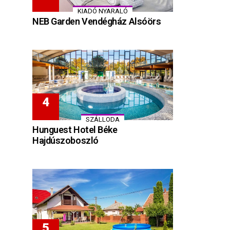
KIADÓ NYARALÓ
NEB Garden Vendégház Alsóörs
SZÁLLODA
Hunguest Hotel Béke
Hajdúszoboszló