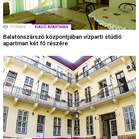
15
Views
KIADÓ APARTMAN
Balatonszárszó központjában vízparti stúdió
apartman két fő részére