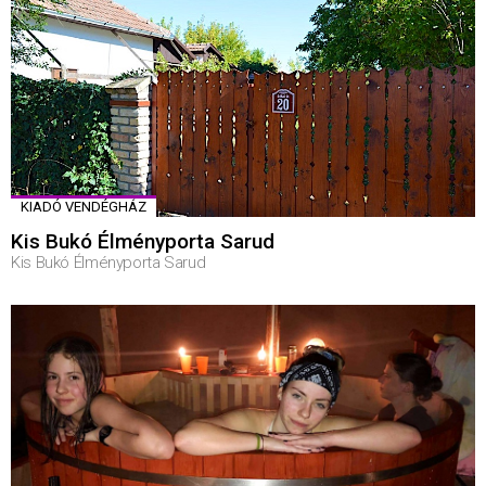
KIADÓ VENDÉGHÁZ
Kis Bukó Élményporta Sarud
Kis Bukó Élményporta Sarud