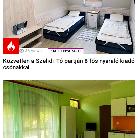
36
Views
KIADÓ NYARALÓ
Közvetlen a Szelidi-Tó partján 8 fős nyaraló kiadó
csónakkal