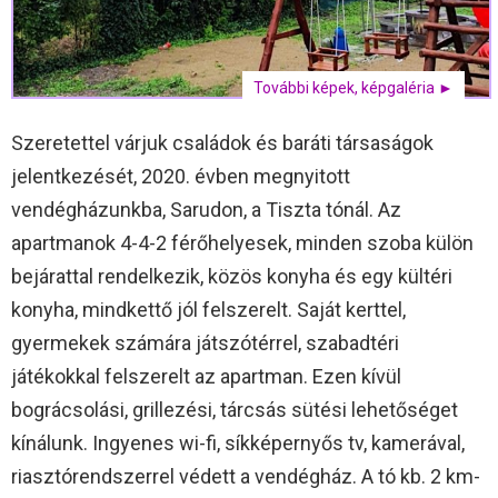
További képek, képgaléria ►
Szeretettel várjuk családok és baráti társaságok
jelentkezését, 2020. évben megnyitott
vendégházunkba, Sarudon, a Tiszta tónál. Az
apartmanok 4-4-2 férőhelyesek, minden szoba külön
bejárattal rendelkezik, közös konyha és egy kültéri
konyha, mindkettő jól felszerelt. Saját kerttel,
gyermekek számára játszótérrel, szabadtéri
játékokkal felszerelt az apartman. Ezen kívül
bográcsolási, grillezési, tárcsás sütési lehetőséget
kínálunk. Ingyenes wi-fi, síkképernyős tv, kamerával,
riasztórendszerrel védett a vendégház. A tó kb. 2 km-