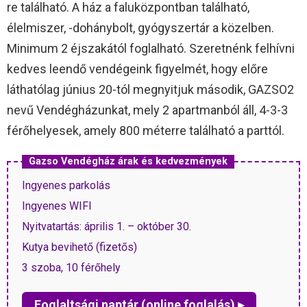
re található. A ház a faluközpontban található,
élelmiszer, -dohánybolt, gyógyszertár a közelben.
Minimum 2 éjszakától foglalható. Szeretnénk felhívni
kedves leendő vendégeink figyelmét, hogy előre
láthatólag június 20-tól megnyitjuk második, GAZSO2
nevű Vendégházunkat, mely 2 apartmanból áll, 4-3-3
férőhelyesek, amely 800 méterre található a parttól.
Gazso Vendégház árak és kedvezmények
Ingyenes parkolás
Ingyenes WIFI
Nyitvatartás: április 1. – október 30.
Kutya bevihető (fizetős)
3 szoba, 10 férőhely
Foglaltsági naptár (online foglalás) ▸