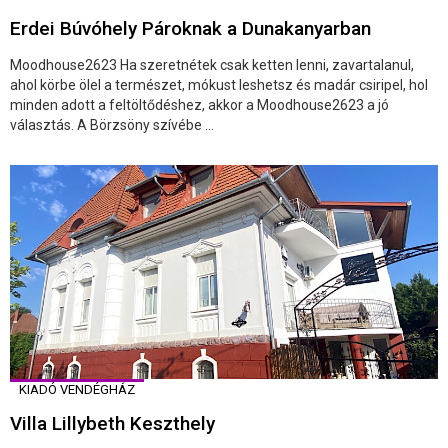
Erdei Búvóhely Pároknak a Dunakanyarban
Moodhouse2623 Ha szeretnétek csak ketten lenni, zavartalanul,
ahol körbe ölel a természet, mókust leshetsz és madár csiripel, hol
minden adott a feltöltődéshez, akkor a Moodhouse2623 a jó
választás. A Börzsöny szívébe ...
KIADÓ VENDÉGHÁZ
Villa Lillybeth Keszthely