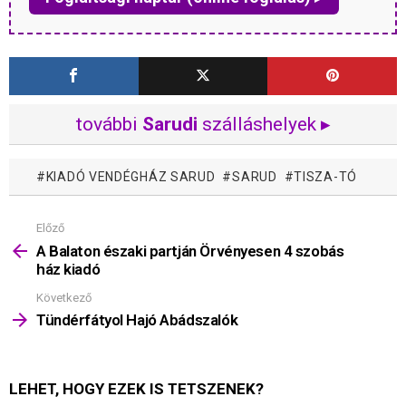
további
Sarudi
szálláshelyek ▸
KIADÓ VENDÉGHÁZ SARUD
SARUD
TISZA-TÓ
Előző
Mutass
többet
A Balaton északi partján Örvényesen 4 szobás
ház kiadó
Következő
Tündérfátyol Hajó Abádszalók
LEHET, HOGY EZEK IS TETSZENEK?