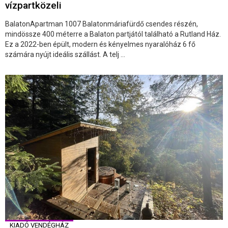
vízpartközeli
BalatonApartman 1007 Balatonmáriafürdő csendes részén,
mindössze 400 méterre a Balaton partjától található a Rutland Ház.
Ez a 2022-ben épült, modern és kényelmes nyaralóház 6 fő
számára nyújt ideális szállást. A telj ...
KIADÓ VENDÉGHÁZ