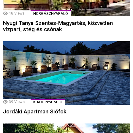
18
Views
HORGÁSZNYARALÓ
Nyugi Tanya Szentes-Magyartés, közvetlen
vízpart, stég és csónak
39
Views
KIADÓ NYARALÓ
Jordáki Apartman Siófok