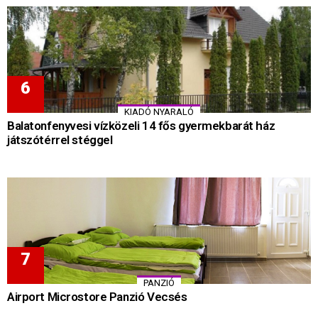
KIADÓ NYARALÓ
Balatonfenyvesi vízközeli 14 fős gyermekbarát ház
játszótérrel stéggel
PANZIÓ
Airport Microstore Panzió Vecsés