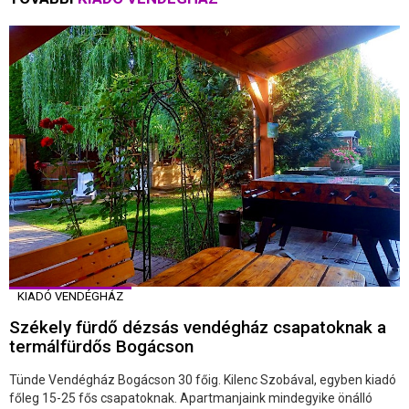
KIADÓ VENDÉGHÁZ
Székely fürdő dézsás vendégház csapatoknak a
termálfürdős Bogácson
Tünde Vendégház Bogácson 30 főig. Kilenc Szobával, egyben kiadó
főleg 15-25 fős csapatoknak. Apartmanjaink mindegyike önálló