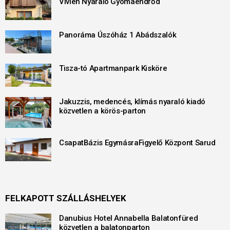
Vivien Nyaraló Gyomaendrőd
Panoráma Úszóház 1 Abádszalók
Tisza-tó Apartmanpark Kisköre
Jakuzzis, medencés, klímás nyaraló kiadó
közvetlen a körös-parton
CsapatBázis EgymásraFigyelő Központ Sarud
FELKAPOTT SZÁLLÁSHELYEK
Danubius Hotel Annabella Balatonfüred
közvetlen a balatonparton