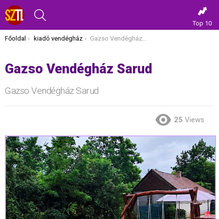
KERESÉS
Top 10
Itt vagy most:
Főoldal
kiadó vendégház
Gazso Vendégház Sarud
Gazso Vendégház Sarud
Gazso Vendégház Sarud
25
Views