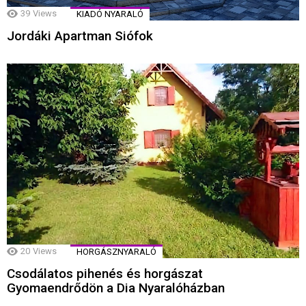
39
Views
KIADÓ NYARALÓ
Jordáki Apartman Siófok
20
Views
HORGÁSZNYARALÓ
Csodálatos pihenés és horgászat
Gyomaendrődön a Dia Nyaralóházban