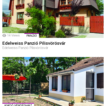
14
Views
PANZIÓ
Edelweiss Panzió Pilisvörösvár
Edelweiss Panzió Pilisvörösvár
KIADÓ VENDÉGHÁZ