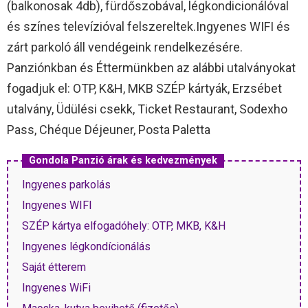
(balkonosak 4db), fürdőszobával, légkondicionálóval
és színes televízióval felszereltek.Ingyenes WIFI és
zárt parkoló áll vendégeink rendelkezésére.
Panziónkban és Éttermünkben az alábbi utalványokat
fogadjuk el: OTP, K&H, MKB SZÉP kártyák, Erzsébet
utalvány, Üdülési csekk, Ticket Restaurant, Sodexho
Pass, Chéque Déjeuner, Posta Paletta
Gondola Panzió árak és kedvezmények
Ingyenes parkolás
Ingyenes WIFI
SZÉP kártya elfogadóhely: OTP, MKB, K&H
Ingyenes légkondícionálás
Saját étterem
Ingyenes WiFi