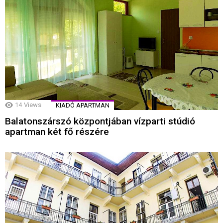
14
Views
KIADÓ APARTMAN
Balatonszárszó központjában vízparti stúdió
apartman két fő részére