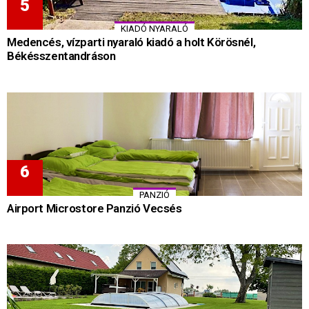
KIADÓ NYARALÓ
Medencés, vízparti nyaraló kiadó a holt Körösnél,
Békésszentandráson
PANZIÓ
Airport Microstore Panzió Vecsés