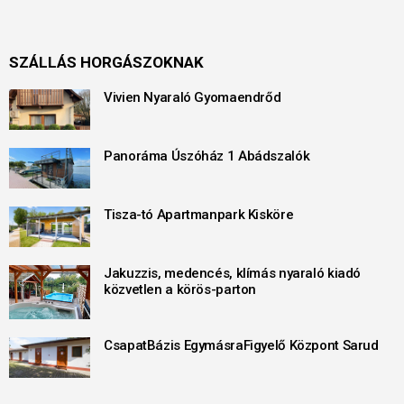
SZÁLLÁS HORGÁSZOKNAK
Vivien Nyaraló Gyomaendrőd
Panoráma Úszóház 1 Abádszalók
Tisza-tó Apartmanpark Kisköre
Jakuzzis, medencés, klímás nyaraló kiadó
közvetlen a körös-parton
CsapatBázis EgymásraFigyelő Központ Sarud