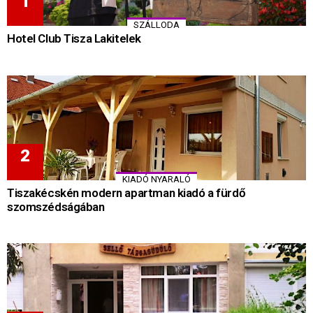
SZÁLLODA
Hotel Club Tisza Lakitelek
KIADÓ NYARALÓ
Tiszakécskén modern apartman kiadó a fürdő
szomszédságában