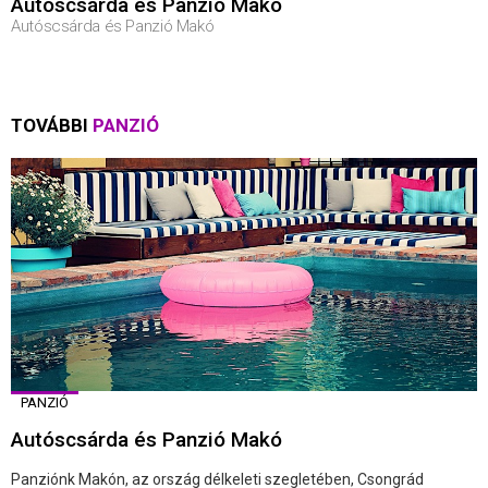
Autóscsárda és Panzió Makó
Autóscsárda és Panzió Makó
TOVÁBBI
PANZIÓ
PANZIÓ
Autóscsárda és Panzió Makó
Panziónk Makón, az ország délkeleti szegletében, Csongrád