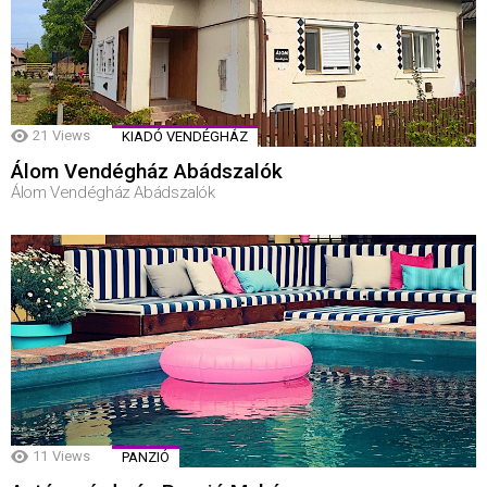
21
Views
KIADÓ VENDÉGHÁZ
Álom Vendégház Abádszalók
Álom Vendégház Abádszalók
11
Views
PANZIÓ