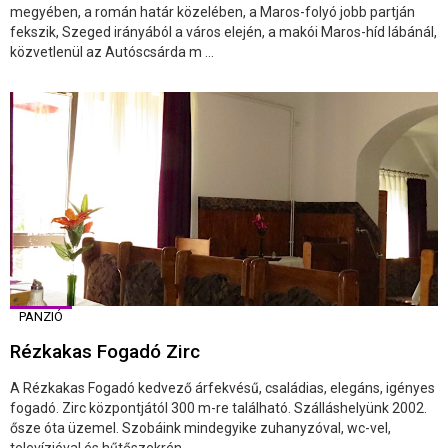
megyében, a román határ közelében, a Maros-folyó jobb partján
fekszik, Szeged irányából a város elején, a makói Maros-híd lábánál,
közvetlenül az Autóscsárda m ...
PANZIÓ
Rézkakas Fogadó Zirc
A Rézkakas Fogadó kedvező árfekvésű, családias, elegáns, igényes
fogadó. Zirc központjától 300 m-re található. Szálláshelyünk 2002.
ősze óta üzemel. Szobáink mindegyike zuhanyzóval, wc-vel,
televízióval és hűtőszekrén ...