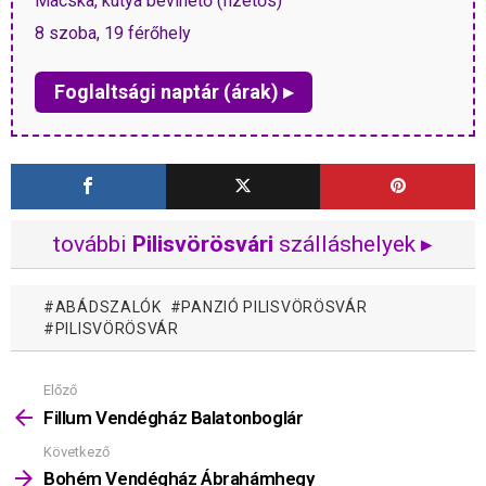
Macska, kutya bevihető (fizetős)
8 szoba, 19 férőhely
Foglaltsági naptár (árak) ▸
további
Pilisvörösvári
szálláshelyek ▸
ABÁDSZALÓK
PANZIÓ PILISVÖRÖSVÁR
PILISVÖRÖSVÁR
Előző
Mutass
többet
Fillum Vendégház Balatonboglár
Következő
Bohém Vendégház Ábrahámhegy