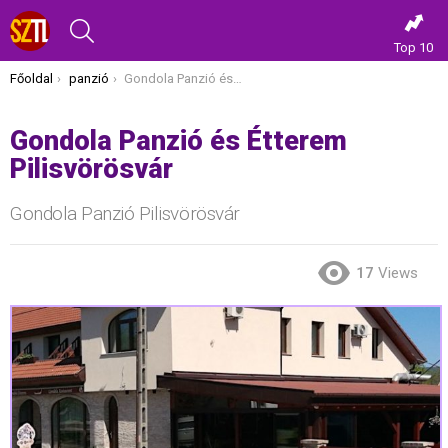
KERESÉS
Top 10
Itt vagy most:
Főoldal
panzió
Gondola Panzió és Étterem Pilisvörösvár
Gondola Panzió és Étterem
Pilisvörösvár
Gondola Panzió Pilisvörösvár
17
Views