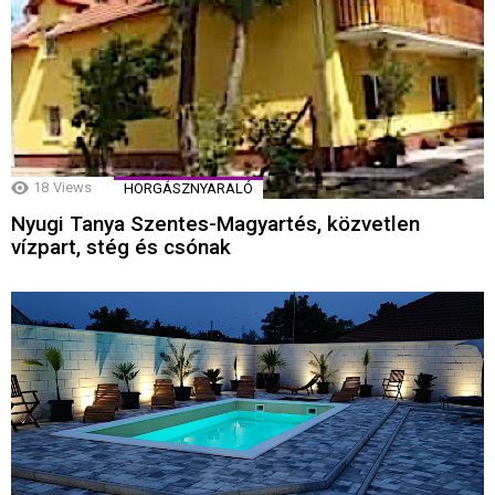
18
Views
HORGÁSZNYARALÓ
Nyugi Tanya Szentes-Magyartés, közvetlen
vízpart, stég és csónak