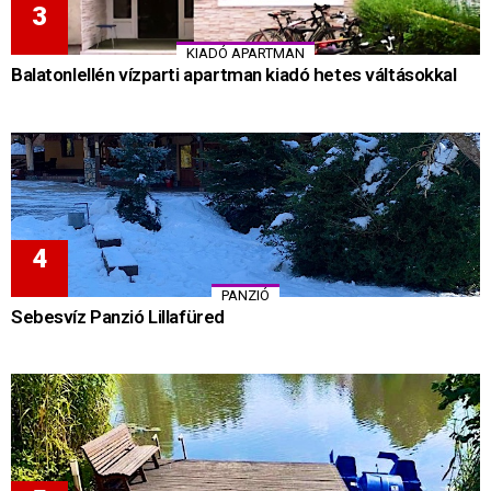
KIADÓ APARTMAN
Balatonlellén vízparti apartman kiadó hetes váltásokkal
PANZIÓ
Sebesvíz Panzió Lillafüred