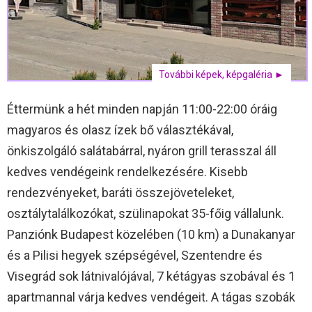
További képek, képgaléria ►
Éttermünk a hét minden napján 11:00-22:00 óráig
magyaros és olasz ízek bő választékával,
önkiszolgáló salátabárral, nyáron grill terasszal áll
kedves vendégeink rendelkezésére. Kisebb
rendezvényeket, baráti összejöveteleket,
osztálytalálkozókat, szülinapokat 35-főig vállalunk.
Panziónk Budapest közelében (10 km) a Dunakanyar
és a Pilisi hegyek szépségével, Szentendre és
Visegrád sok látnivalójával, 7 kétágyas szobával és 1
apartmannal várja kedves vendégeit. A tágas szobák