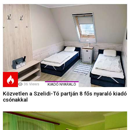
36
Views
KIADÓ NYARALÓ
Közvetlen a Szelidi-Tó partján 8 fős nyaraló kiadó
csónakkal