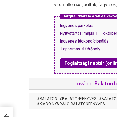
vasútállomás, boltok, fagyizók,
Hargitai Nyaraló árak és ked
Ingyenes parkolás
Nyitvatartás: május 1. – október
Ingyenes légkondícionálás
1 apartman, 6 férőhely
Foglaltsági naptár (onli
további
Balatonf
BALATON
BALATONFENYVES
BALATO
KIADÓ NYARALÓ BALATONFENYVES