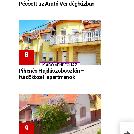
Pécsett az Arató Vendégházban
KIADÓ VENDÉGHÁZ
Pihenés Hajdúszoboszlón –
fürdőközeli apartmanok
Szam