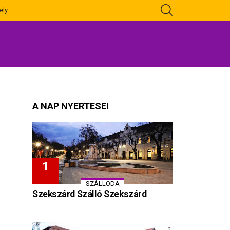
KERESÉS
ely
A NAP NYERTESEI
SZÁLLODA
Szekszárd Szálló Szekszárd