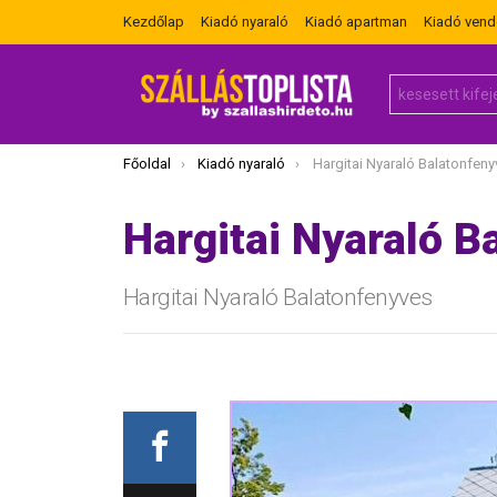
Kezdőlap
Kiadó nyaraló
Kiadó apartman
Kiadó ven
Search
for:
Itt vagy most:
Főoldal
Kiadó nyaraló
Hargitai Nyaraló Balatonfeny
Hargitai Nyaraló B
Hargitai Nyaraló Balatonfenyves