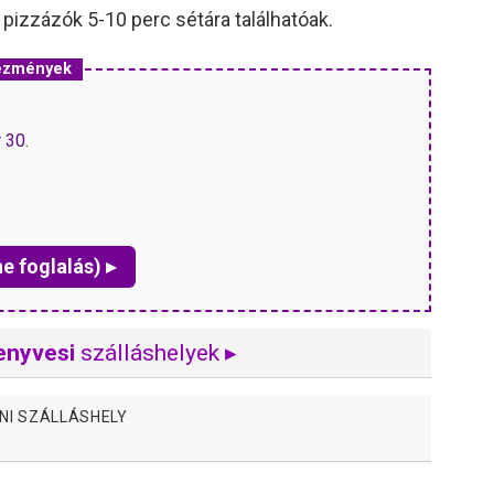
 pizzázók 5-10 perc sétára találhatóak.
vezmények
 30.
ne foglalás) ▸
enyvesi
szálláshelyek ▸
NI SZÁLLÁSHELY