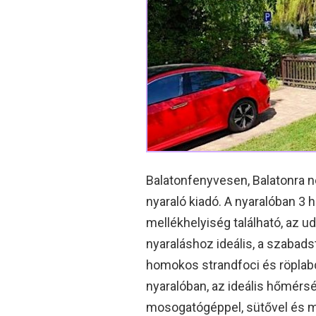
Balatonfenyvesen, Balatonra néz
nyaraló kiadó. A nyaralóban 3 
mellékhelyiség található, az u
nyaraláshoz ideális, a szabads
homokos strandfoci és röplabd
nyaralóban, az ideális hőmérs
mosogatógéppel, sütővel és mik