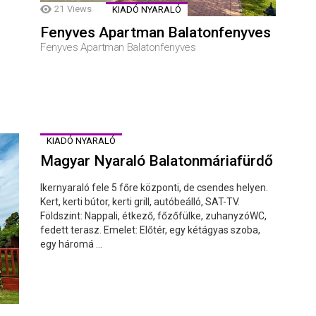
21
Views
KIADÓ NYARALÓ
Fenyves Apartman Balatonfenyves
Fenyves Apartman Balatonfenyves
KIADÓ NYARALÓ
Magyar Nyaraló Balatonmáriafürdő
Ikernyaraló fele 5 főre központi, de csendes helyen.
Kert, kerti bútor, kerti grill, autóbeálló, SAT-TV.
Földszint: Nappali, étkező, főzőfülke, zuhanyzóWC,
fedett terasz. Emelet: Előtér, egy kétágyas szoba,
egy háromá ...