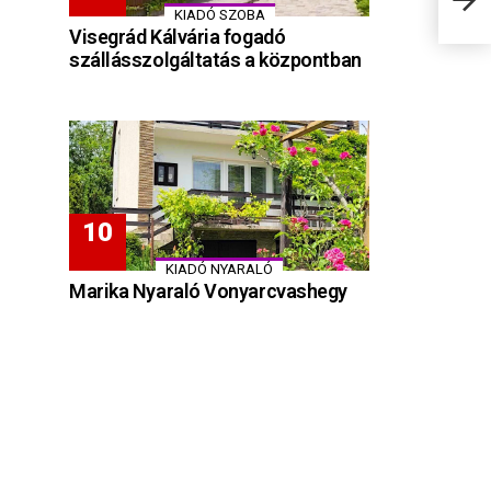
KIADÓ SZOBA
Visegrád Kálvária fogadó
szállásszolgáltatás a központban
KIADÓ NYARALÓ
Marika Nyaraló Vonyarcvashegy