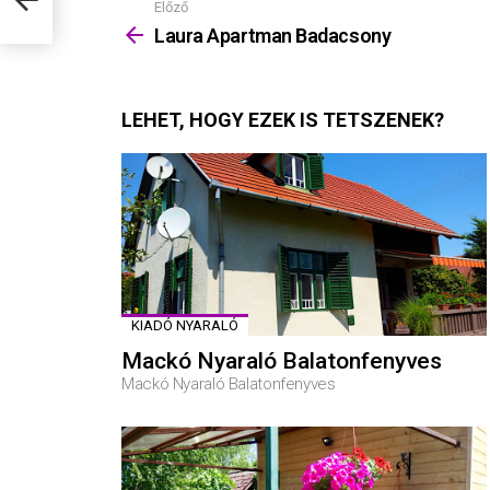
Előző
Mutass
többet
Laura Apartman Badacsony
LEHET, HOGY EZEK IS TETSZENEK?
KIADÓ NYARALÓ
Mackó Nyaraló Balatonfenyves
Mackó Nyaraló Balatonfenyves