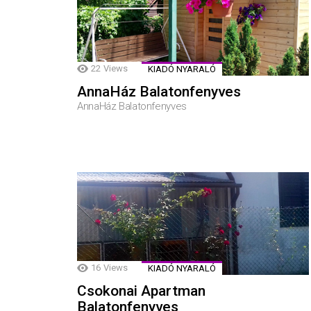
22
Views
KIADÓ NYARALÓ
AnnaHáz Balatonfenyves
AnnaHáz Balatonfenyves
16
Views
KIADÓ NYARALÓ
Csokonai Apartman
Balatonfenyves