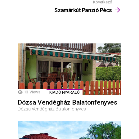
Következő
Szamárkút Panzió Pécs
13
Views
KIADÓ NYARALÓ
Dózsa Vendégház Balatonfenyves
Dózsa Vendégház Balatonfenyves