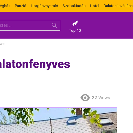
dégház
Panzió
Horgásznyaraló
Szobakiadás
Hotel
Balatoni szállásh
Top 10
ves
alatonfenyves
22
Views