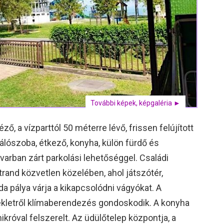
További képek, képgaléria ►
ő, a vízparttól 50 méterre lévő, frissen felújított
hálószoba, étkező, konyha, külön fürdő és
dvarban zárt parkolási lehetőséggel. Családi
trand közvetlen közelében, ahol játszótér,
a pálya várja a kikapcsolódni vágyókat. A
ékletről klímaberendezés gondoskodik. A konyha
róval felszerelt. Az üdülőtelep központja, a