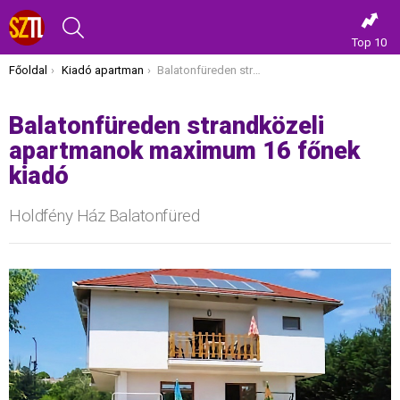
KERESÉS
Top 10
Itt vagy most:
Főoldal
Kiadó apartman
Balatonfüreden strandközeli apartmanok maximum 16 főnek kiadó
Balatonfüreden strandközeli
apartmanok maximum 16 főnek
kiadó
Holdfény Ház Balatonfüred