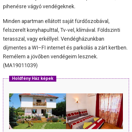
pihenésre vágyó vendégeknek.
Minden apartman ellátott saját fürdőszobával,
felszerelt konyhapulttal, Tv-vel, klímával. Földszinti
terasszal, vagy erkéllyel. Vendégházunkban
díjmentes a WI–FI internet és parkolás a zárt kertben.
Remélem a jövőben vendégeim lesznek.
(MA19011039)
Holdfény Ház képek