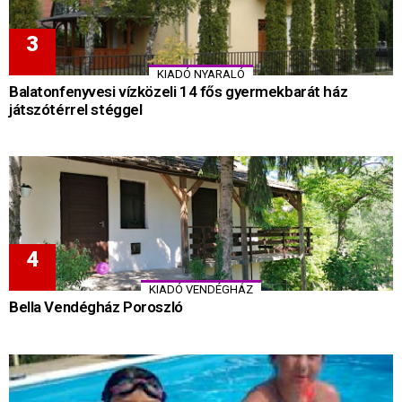
KIADÓ NYARALÓ
Balatonfenyvesi vízközeli 14 fős gyermekbarát ház
játszótérrel stéggel
KIADÓ VENDÉGHÁZ
Bella Vendégház Poroszló