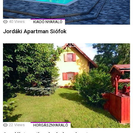
40
Views
KIADÓ NYARALÓ
Jordáki Apartman Siófok
22
Views
HORGÁSZNYARALÓ