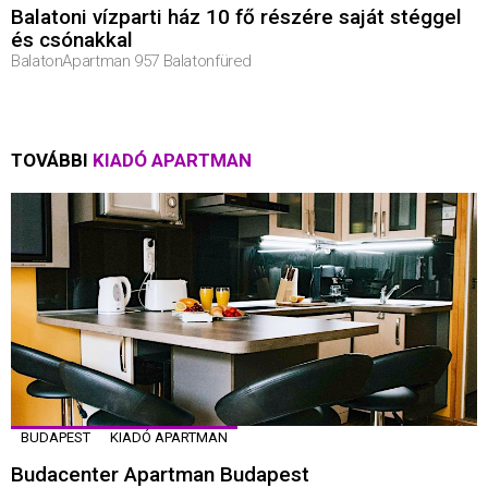
Balatoni vízparti ház 10 fő részére saját stéggel
és csónakkal
BalatonApartman 957 Balatonfüred
TOVÁBBI
KIADÓ APARTMAN
BUDAPEST
KIADÓ APARTMAN
Budacenter Apartman Budapest