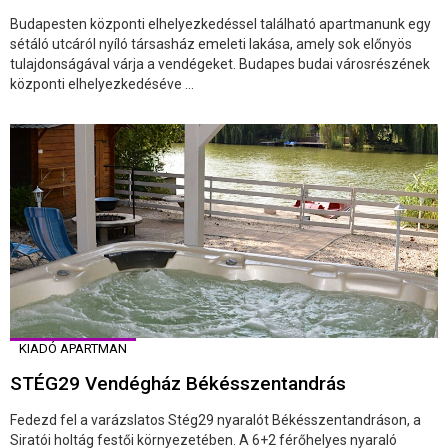
Budapesten központi elhelyezkedéssel található apartmanunk egy
sétáló utcáról nyíló társasház emeleti lakása, amely sok előnyös
tulajdonságával várja a vendégeket. Budapes budai városrészének
központi elhelyezkedéséve ...
KIADÓ APARTMAN
STÉG29 Vendégház Békésszentandrás
Fedezd fel a varázslatos Stég29 nyaralót Békésszentandráson, a
Siratói holtág festői környezetében. A 6+2 férőhelyes nyaraló