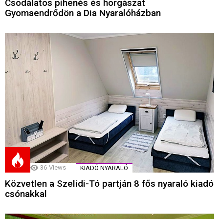
Csodálatos pihenés és horgászat
Gyomaendrődön a Dia Nyaralóházban
36
Views
KIADÓ NYARALÓ
Közvetlen a Szelidi-Tó partján 8 fős nyaraló kiadó
csónakkal