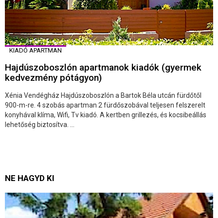
KIADÓ APARTMAN
Hajdúszoboszlón apartmanok kiadók (gyermek
kedvezmény pótágyon)
Xénia Vendégház Hajdúszoboszlón a Bartok Béla utcán fürdőtől
900-m-re. 4 szobás apartman 2 fürdőszobával teljesen felszerelt
konyhával klíma, Wifi, Tv kiadó. A kertben grillezés, és kocsibeállás
lehetőség biztosítva. ...
NE HAGYD KI