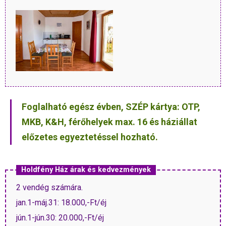
Foglalható egész évben, SZÉP kártya: OTP,
MKB, K&H, férőhelyek max. 16 és háziállat
előzetes egyeztetéssel hozható.
Holdfény Ház árak és kedvezmények
2 vendég számára.
jan.1-máj.31: 18.000,-Ft/éj
jún.1-jún.30: 20.000,-Ft/éj