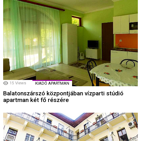
15
Views
KIADÓ APARTMAN
Balatonszárszó központjában vízparti stúdió
apartman két fő részére