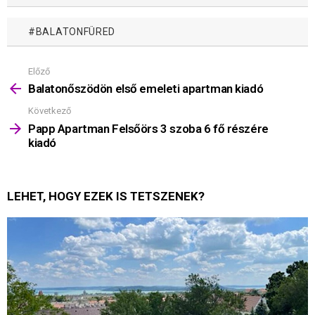
BALATONFÜRED
Előző
Mutass
többet
Balatonőszödön első emeleti apartman kiadó
Következő
Papp Apartman Felsőörs 3 szoba 6 fő részére
kiadó
LEHET, HOGY EZEK IS TETSZENEK?