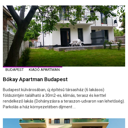
BUDAPEST
KIADÓ APARTMAN
Bókay Apartman Budapest
Budapest külvárosában, új építésű társasház (6 lakásos)
földszintjén található a 30m2-es, klímás, terasz és kerttel
rendelkező lakás (Dohányzásra a teraszon-udvaron van lehetőség).
Parkolás a ház környezetében díjment ...