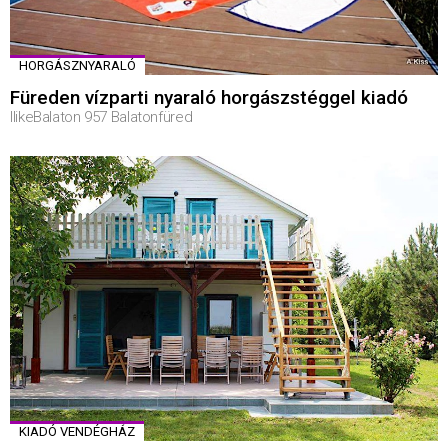
HORGÁSZNYARALÓ
Füreden vízparti nyaraló horgászstéggel kiadó
IlikeBalaton 957 Balatonfüred
KIADÓ VENDÉGHÁZ