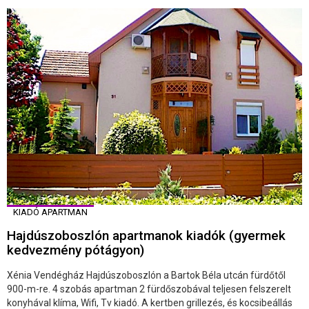
KIADÓ APARTMAN
Hajdúszoboszlón apartmanok kiadók (gyermek
kedvezmény pótágyon)
Xénia Vendégház Hajdúszoboszlón a Bartok Béla utcán fürdőtől
900-m-re. 4 szobás apartman 2 fürdőszobával teljesen felszerelt
konyhával klíma, Wifi, Tv kiadó. A kertben grillezés, és kocsibeállás