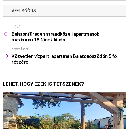
FELSŐÖRS
Előző
Mutass
többet
Balatonfüreden strandközeli apartmanok
maximum 16 főnek kiadó
Következő
Közvetlen vízparti apartman Balatonőszödön 5 fő
részére
LEHET, HOGY EZEK IS TETSZENEK?