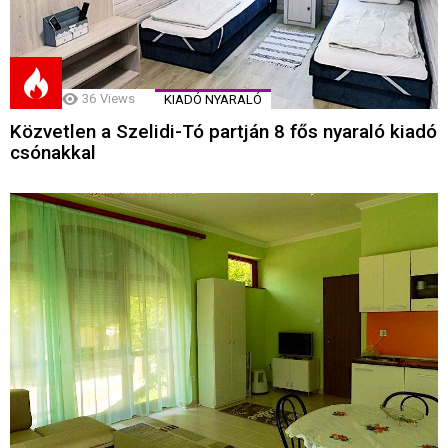
36
Views
KIADÓ NYARALÓ
Közvetlen a Szelidi-Tó partján 8 fős nyaraló kiadó
csónakkal