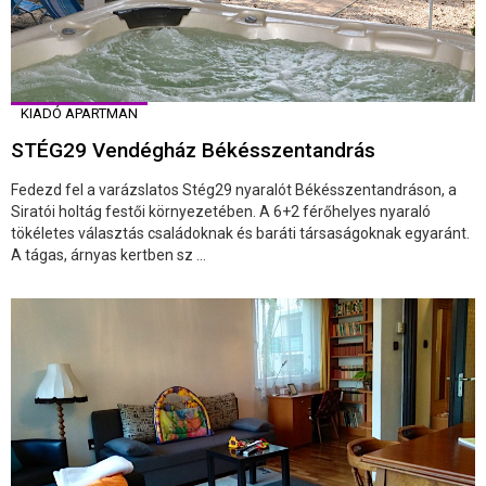
KIADÓ APARTMAN
STÉG29 Vendégház Békésszentandrás
Fedezd fel a varázslatos Stég29 nyaralót Békésszentandráson, a
Siratói holtág festői környezetében. A 6+2 férőhelyes nyaraló
tökéletes választás családoknak és baráti társaságoknak egyaránt.
A tágas, árnyas kertben sz ...