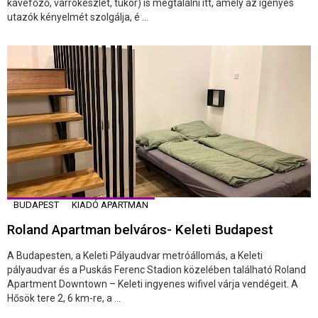
kávéfőző, varrókészlet, tükör) is megtalálni itt, amely az igényes
utazók kényelmét szolgálja, é ...
BUDAPEST
KIADÓ APARTMAN
Roland Apartman belváros- Keleti Budapest
A Budapesten, a Keleti Pályaudvar metróállomás, a Keleti
pályaudvar és a Puskás Ferenc Stadion közelében található Roland
Apartment Downtown – Keleti ingyenes wifivel várja vendégeit. A
Hősök tere 2, 6 km-re, a ...