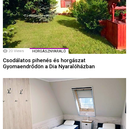
20
Views
HORGÁSZNYARALÓ
Csodálatos pihenés és horgászat
Gyomaendrődön a Dia Nyaralóházban