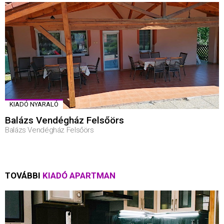
KIADÓ NYARALÓ
Balázs Vendégház Felsőörs
Balázs Vendégház Felsőörs
TOVÁBBI
KIADÓ APARTMAN