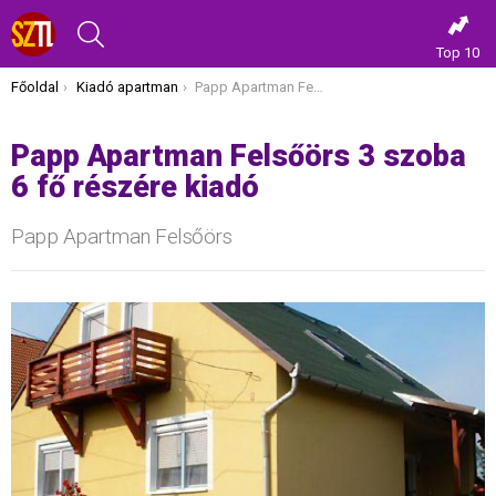
KERESÉS
Top 10
Itt vagy most:
Főoldal
Kiadó apartman
Papp Apartman Felsőörs 3 szoba 6 fő részére kiadó
Papp Apartman Felsőörs 3 szoba
6 fő részére kiadó
Papp Apartman Felsőörs