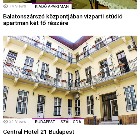
14
Views
KIADÓ APARTMAN
Balatonszárszó központjában vízparti stúdió
apartman két fő részére
21
Views
BUDAPEST
SZÁLLODA
Central Hotel 21 Budapest