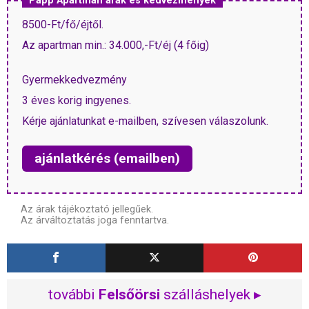
Papp Apartman árak és kedvezmények
8500-Ft/fő/éjtől.
Az apartman min.: 34.000,-Ft/éj (4 főig)
Gyermekkedvezmény
3 éves korig ingyenes.
Kérje ajánlatunkat e-mailben, szívesen válaszolunk.
ajánlatkérés (emailben)
Az árak tájékoztató jellegűek.
Az árváltoztatás joga fenntartva.
további
Felsőörsi
szálláshelyek ▸