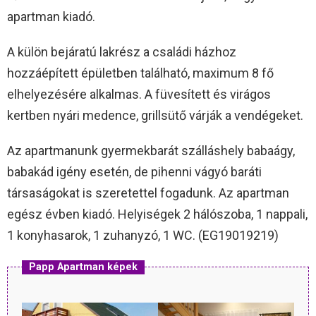
apartman kiadó.
A külön bejáratú lakrész a családi házhoz
hozzáépített épületben található, maximum 8 fő
elhelyezésére alkalmas. A füvesített és virágos
kertben nyári medence, grillsütő várják a vendégeket.
Az apartmanunk gyermekbarát szálláshely babaágy,
babakád igény esetén, de pihenni vágyó baráti
társaságokat is szeretettel fogadunk. Az apartman
egész évben kiadó. Helyiségek 2 hálószoba, 1 nappali,
1 konyhasarok, 1 zuhanyzó, 1 WC. (EG19019219)
Papp Apartman képek