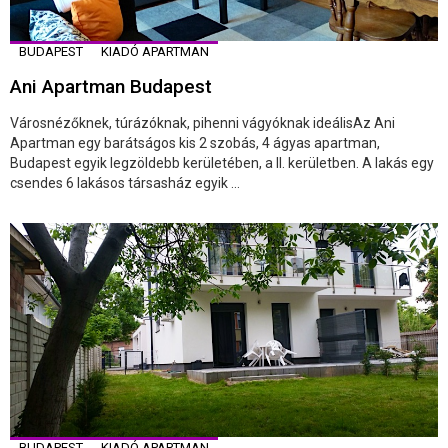
BUDAPEST
KIADÓ APARTMAN
Ani Apartman Budapest
Városnézőknek, túrázóknak, pihenni vágyóknak ideálisAz Ani
Apartman egy barátságos kis 2 szobás, 4 ágyas apartman,
Budapest egyik legzöldebb kerületében, a II. kerületben. A lakás egy
csendes 6 lakásos társasház egyik ...
BUDAPEST
KIADÓ APARTMAN