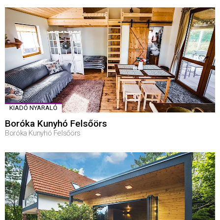
KIADÓ NYARALÓ
Boróka Kunyhó Felsőörs
Boróka Kunyhó Felsőörs