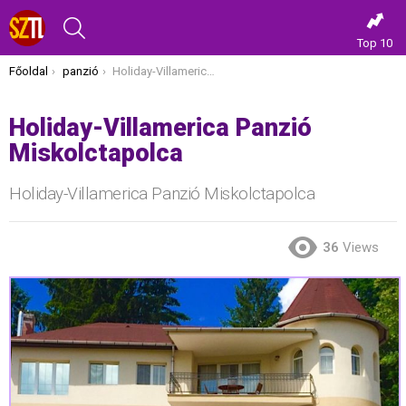
KERESÉS
Top 10
Itt vagy most:
Főoldal
panzió
Holiday-Villamerica Panzió Miskolctapolca
Holiday-Villamerica Panzió
Miskolctapolca
Holiday-Villamerica Panzió Miskolctapolca
36
Views