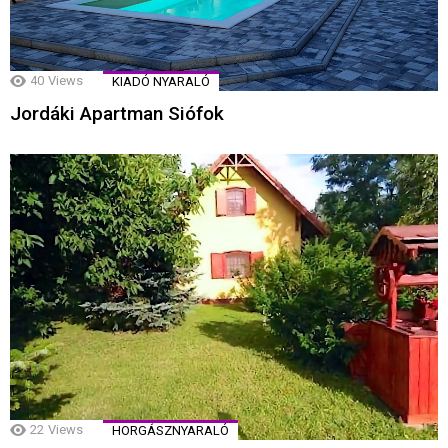
40
Views
KIADÓ NYARALÓ
Jordáki Apartman Siófok
22
Views
HORGÁSZNYARALÓ