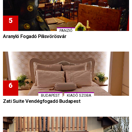
PANZIÓ
Aranyló Fogadó Pilisvörösvár
,
BUDAPEST
KIADÓ SZOBA
Zati Suite Vendégfogadó Budapest