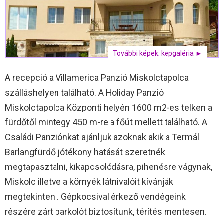
További képek, képgaléria ►
A recepció a Villamerica Panzió Miskolctapolca
szálláshelyen található. A Holiday Panzió
Miskolctapolca Központi helyén 1600 m2-es telken a
fürdőtől mintegy 450 m-re a főút mellett található. A
Családi Panziónkat ajánljuk azoknak akik a Termál
Barlangfürdő jótékony hatását szeretnék
megtapasztalni, kikapcsolódásra, pihenésre vágynak,
Miskolc illetve a környék látnivalóit kívánják
megtekinteni. Gépkocsival érkező vendégeink
részére zárt parkolót biztosítunk, térítés mentesen.