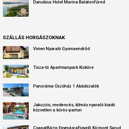
Danubius Hotel Marina Balatonfüred
SZÁLLÁS HORGÁSZOKNAK
Vivien Nyaraló Gyomaendrőd
Tisza-tó Apartmanpark Kisköre
Panoráma Úszóház 1 Abádszalók
Jakuzzis, medencés, klímás nyaraló kiadó
közvetlen a körös-parton
CsapatBázis EgymásraFigyelő Központ Sarud