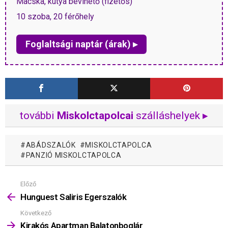
Macska, kutya bevihető (fizetős)
10 szoba, 20 férőhely
Foglaltsági naptár (árak) ▸
további
Miskolctapolcai
szálláshelyek ▸
ABÁDSZALÓK
MISKOLCTAPOLCA
PANZIÓ MISKOLCTAPOLCA
Előző
Mutass
többet
Hunguest Saliris Egerszalók
Következő
Kirakós Apartman Balatonboglár