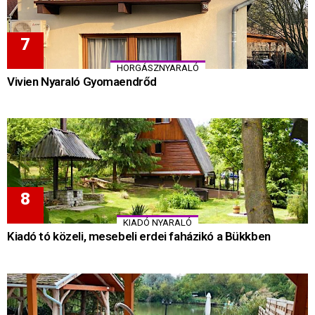
HORGÁSZNYARALÓ
Vivien Nyaraló Gyomaendrőd
KIADÓ NYARALÓ
Kiadó tó közeli, mesebeli erdei faházikó a Bükkben