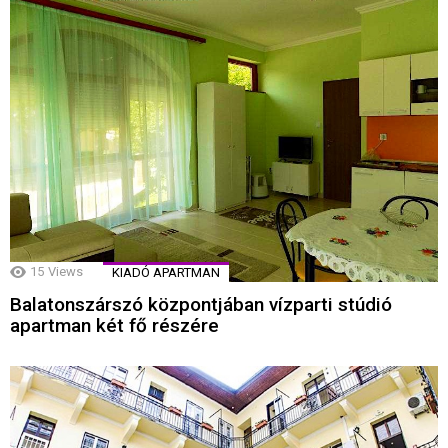
15
Views
KIADÓ APARTMAN
Balatonszárszó központjában vízparti stúdió
apartman két fő részére