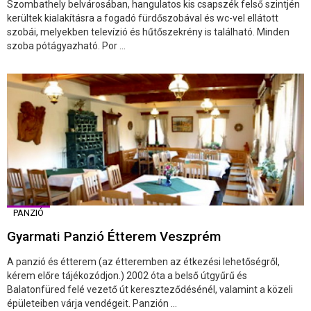
Szombathely belvárosában, hangulatos kis csapszék felső szintjén
kerültek kialakításra a fogadó fürdőszobával és wc-vel ellátott
szobái, melyekben televízió és hűtőszekrény is található. Minden
szoba pótágyazható. Por ...
PANZIÓ
Gyarmati Panzió Étterem Veszprém
A panzió és étterem (az étteremben az étkezési lehetőségről,
kérem előre tájékozódjon.) 2002 óta a belső útgyűrű és
Balatonfüred felé vezető út kereszteződésénél, valamint a közeli
épületeiben várja vendégeit. Panzión ...