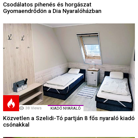
Csodálatos pihenés és horgászat
Gyomaendrődön a Dia Nyaralóházban
38
Views
KIADÓ NYARALÓ
Közvetlen a Szelidi-Tó partján 8 fős nyaraló kiadó
csónakkal