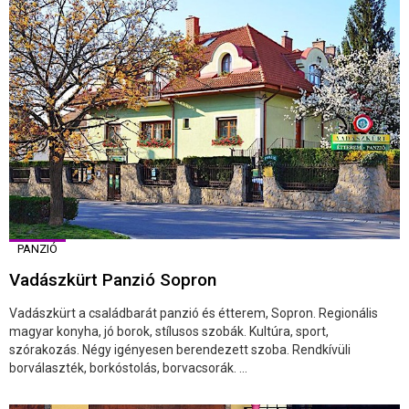
PANZIÓ
Vadászkürt Panzió Sopron
Vadászkürt a családbarát panzió és étterem, Sopron. Regionális
magyar konyha, jó borok, stílusos szobák. Kultúra, sport,
szórakozás. Négy igényesen berendezett szoba. Rendkívüli
borválaszték, borkóstolás, borvacsorák. ...