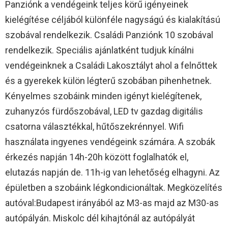
Panziónk a vendégeink teljes körű igényeinek
kielégítése céljából különféle nagyságú és kialakítású
szobával rendelkezik. Családi Panziónk 10 szobával
rendelkezik. Speciális ajánlatként tudjuk kínálni
vendégeinknek a Családi Lakosztályt ahol a felnőttek
és a gyerekek külön légterű szobában pihenhetnek.
Kényelmes szobáink minden igényt kielégítenek,
zuhanyzós fürdőszobával, LED tv gazdag digitális
csatorna választékkal, hűtőszekrénnyel. Wifi
használata ingyenes vendégeink számára. A szobák
érkezés napján 14h-20h között foglalhatók el,
elutazás napján de. 11h-ig van lehetőség elhagyni. Az
épületben a szobáink légkondicionáltak. Megközelítés
autóval:Budapest irányából az M3-as majd az M30-as
autópályán. Miskolc dél kihajtónál az autópályát