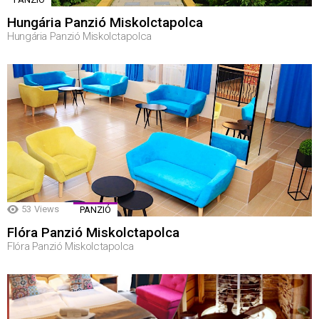
Hungária Panzió Miskolctapolca
Hungária Panzió Miskolctapolca
53
Views
PANZIÓ
Flóra Panzió Miskolctapolca
Flóra Panzió Miskolctapolca