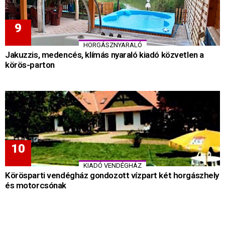
HORGÁSZNYARALÓ
Jakuzzis, medencés, klímás nyaraló kiadó közvetlen a
körös-parton
KIADÓ VENDÉGHÁZ
Körösparti vendégház gondozott vízpart két horgászhely
és motorcsónak