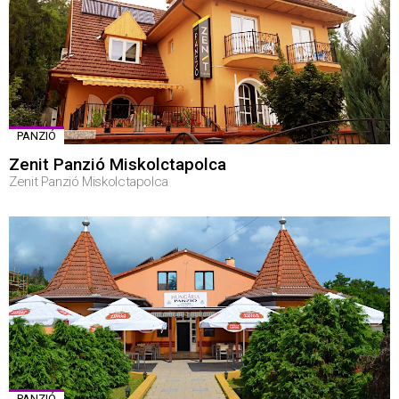
PANZIÓ
Zenit Panzió Miskolctapolca
Zenit Panzió Miskolctapolca
PANZIÓ