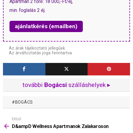
Apartman 2 főre: 18 000,-Ft/éj,
min. foglalás 2 éj.
ajánlatkérés (emailben)
Az árak tájékoztató jellegűek.
Az árváltoztatás joga fenntartva.
további
Bogácsi
szálláshelyek ▸
BOGÁCS
Előző
Mutass
többet
D&ampD Wellness Apartmanok Zalakaroson