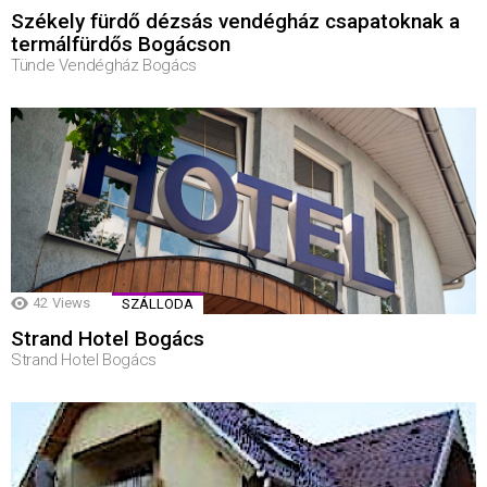
Székely fürdő dézsás vendégház csapatoknak a
termálfürdős Bogácson
Tünde Vendégház Bogács
42
Views
SZÁLLODA
Strand Hotel Bogács
Strand Hotel Bogács