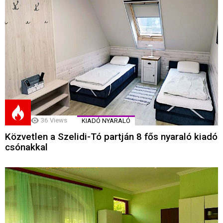
36
Views
KIADÓ NYARALÓ
Közvetlen a Szelidi-Tó partján 8 fős nyaraló kiadó
csónakkal