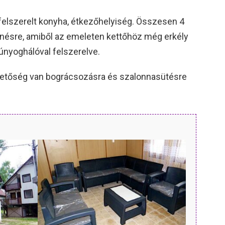
 felszerelt konyha, étkezőhelyiség. Összesen 4
enésre, amiből az emeleten kettőhöz még erkély
únyoghálóval felszerelve.
ehetőség van bográcsozásra és szalonnasütésre