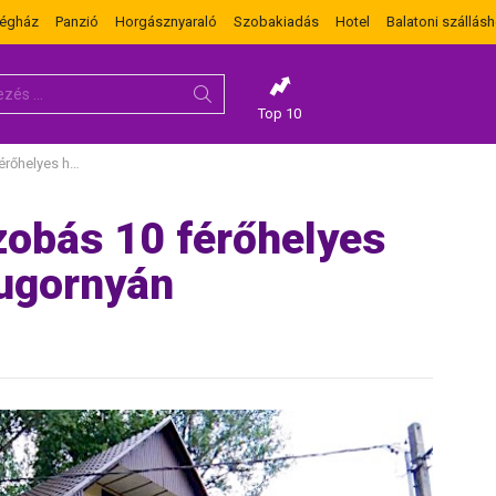
dégház
Panzió
Horgásznyaraló
Szobakiadás
Hotel
Balatoni szállásh
Top 10
ó Gergelyiugornyán
zobás 10 férőhelyes
iugornyán