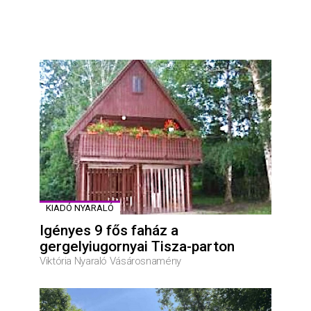
KIADÓ NYARALÓ
Igényes 9 fős faház a
gergelyiugornyai Tisza-parton
Viktória Nyaraló Vásárosnamény