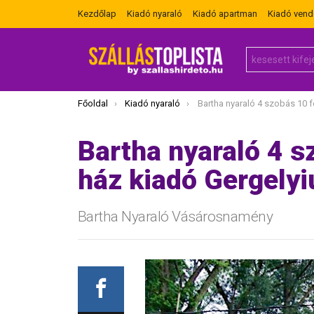
Kezdőlap
Kiadó nyaraló
Kiadó apartman
Kiadó ven
Search
for:
Itt vagy most:
Főoldal
Kiadó nyaraló
Bartha nyaraló 4 szobás 10 férőhelyes ház kiad
Bartha nyaraló 4 s
ház kiadó Gergely
Bartha Nyaraló Vásárosnamény