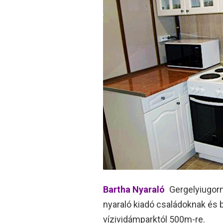
Bartha Nyaraló
Gergelyiugorny
nyaraló kiadó családoknak és 
vízividámparktól 500m-re.