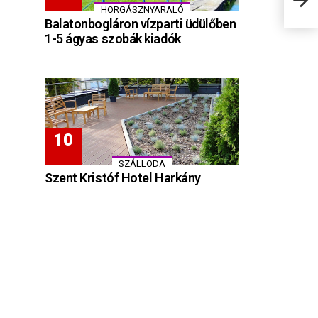
körn
HORGÁSZNYARALÓ
Balatonbogláron vízparti üdülőben
1-5 ágyas szobák kiadók
SZÁLLODA
Szent Kristóf Hotel Harkány