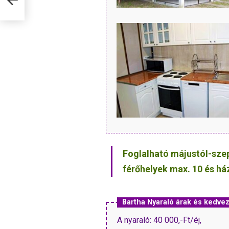
Foglalható májustól-sze
férőhelyek max. 10 és há
Bartha Nyaraló árak és kedv
A nyaraló: 40 000,-Ft/éj,