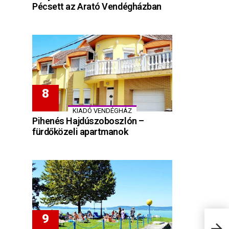
Pécsett az Arató Vendégházban
KIADÓ VENDÉGHÁZ
Pihenés Hajdúszoboszlón –
fürdőközeli apartmanok
Zala