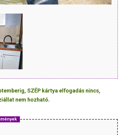
ptemberig, SZÉP kártya elfogadás nincs,
ziállat nem hozható.
ezmények