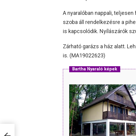
A nyaralóban nappali, teljesen
szoba áll rendelkezésre a pih
is kapcsolódik. Nyílászárók sz
Zárható garázs a ház alatt. L
is. (MA19022623)
Bartha Nyaraló képek
 az