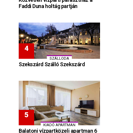
Faddi Duna holtág partján
SZÁLLODA
Szekszárd Szálló Szekszárd
KIADÓ APARTMAN
Balatoni vízpartközeli apartman 6