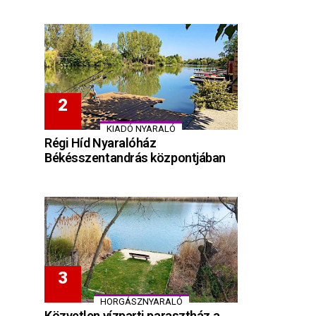
KIADÓ NYARALÓ
Régi Híd Nyaralóház
Békésszentandrás központjában
HORGÁSZNYARALÓ
Közvetlen vízparti parasztház a