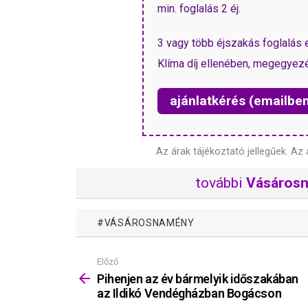
min. foglalás 2 éj.
3 vagy több éjszakás foglalás e
Klíma díj ellenében, megegyezé
ajánlatkérés (emailbe
Az árak tájékoztató jellegűek.
Az 
további
Vásáros
VÁSÁROSNAMÉNY
Előző
Mutass
többet
Pihenjen az év bármelyik időszakában
az Ildikó Vendégházban Bogácson