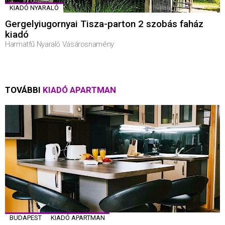
KIADÓ NYARALÓ
Gergelyiugornyai Tisza-parton 2 szobás faház
kiadó
Harmatfű Nyaraló Vásárosnamény
TOVÁBBI
KIADÓ APARTMAN
BUDAPEST
KIADÓ APARTMAN