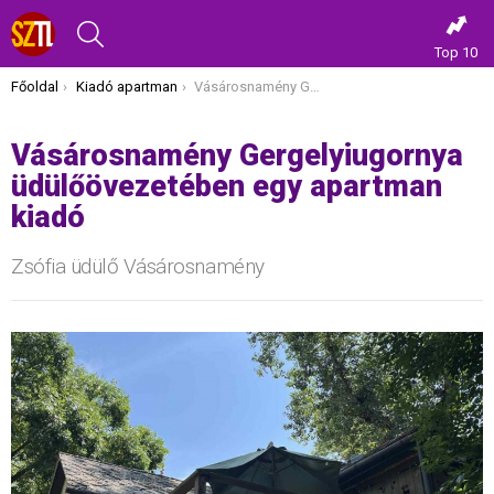
KERESÉS
Top 10
Itt vagy most:
Főoldal
Kiadó apartman
Vásárosnamény Gergelyiugornya üdülőövezetében egy apartman kiadó
Vásárosnamény Gergelyiugornya
üdülőövezetében egy apartman
kiadó
Zsófia üdülő Vásárosnamény