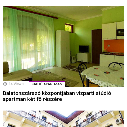
14
Views
KIADÓ APARTMAN
Balatonszárszó központjában vízparti stúdió
apartman két fő részére