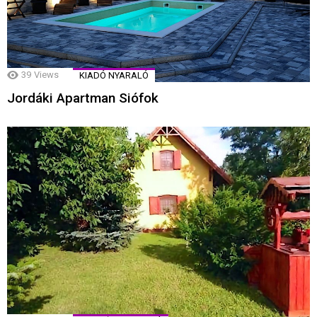
39
Views
KIADÓ NYARALÓ
Jordáki Apartman Siófok