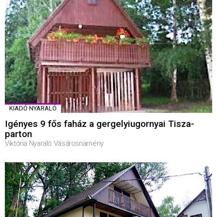
KIADÓ NYARALÓ
Igényes 9 fős faház a gergelyiugornyai Tisza-
parton
Viktória Nyaraló Vásárosnamény