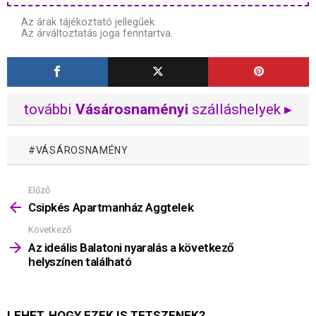
Az árak tájékoztató jellegűek.
Az árváltoztatás joga fenntartva.
további
Vásárosnaményi
szálláshelyek ▸
VÁSÁROSNAMÉNY
Előző
Mutass
többet
Csipkés Apartmanház Aggtelek
Következő
Az ideális Balatoni nyaralás a következő
helyszínen található
LEHET, HOGY EZEK IS TETSZENEK?