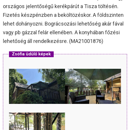
országos jelentőségű kerékpárút a Tisza töltésén.
Fizetés készpénzben a beköltözéskor. A földszinten
lehet dohányozni. Bográcsozási lehetőség akár fával
vagy pb gázzal felár ellenében. A konyhában főzési
lehetőség áll rendelkezésre. (MA21001876)
Zsófia üdülő képek