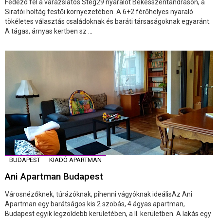
Fedezd fel a varázslatos Stég29 nyaralót Békésszentandráson, a
Siratói holtág festői környezetében. A 6+2 férőhelyes nyaraló
tökéletes választás családoknak és baráti társaságoknak egyaránt.
A tágas, árnyas kertben sz ...
BUDAPEST
KIADÓ APARTMAN
Ani Apartman Budapest
Városnézőknek, túrázóknak, pihenni vágyóknak ideálisAz Ani
Apartman egy barátságos kis 2 szobás, 4 ágyas apartman,
Budapest egyik legzöldebb kerületében, a II. kerületben. A lakás egy