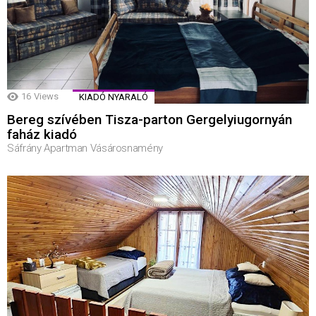
16
Views
KIADÓ NYARALÓ
Bereg szívében Tisza-parton Gergelyiugornyán
faház kiadó
Sáfrány Apartman Vásárosnamény