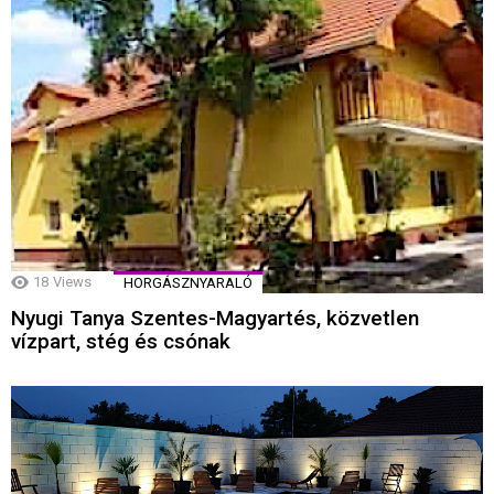
18
Views
HORGÁSZNYARALÓ
Nyugi Tanya Szentes-Magyartés, közvetlen
vízpart, stég és csónak