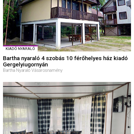
KIADÓ NYARALÓ
Bartha nyaraló 4 szobás 10 férőhelyes ház kiadó
Gergelyiugornyán
Bartha Nyaraló Vásárosnamény