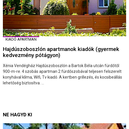
KIADÓ APARTMAN
Hajdúszoboszlón apartmanok kiadók (gyermek
kedvezmény pótágyon)
Xénia Vendégház Hajdúszoboszlón a Bartok Béla utcán fürdőtől
900-m-re. 4 szobás apartman 2 fürdőszobával teljesen felszerelt
konyhával klíma, Wifi, Tv kiadó. A kertben grillezés, és kocsibeállás
lehetőség biztosítva. ...
NE HAGYD KI