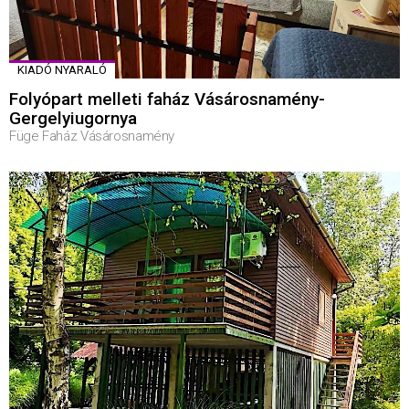
KIADÓ NYARALÓ
Folyópart melleti faház Vásárosnamény-
Gergelyiugornya
Füge Faház Vásárosnamény