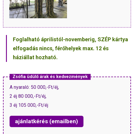
Foglalható áprilistól-novemberig, SZÉP kártya
elfogadás nincs, férőhelyek max. 12 és
háziállat hozható.
Zsófia üdülő árak és kedvezmények
A nyaraló: 50 000,-Ft/éj,
2 éj 80 000,-Ft/éj,
3 éj 105 000,-Ft/éj
ajánlatkérés (emailben)