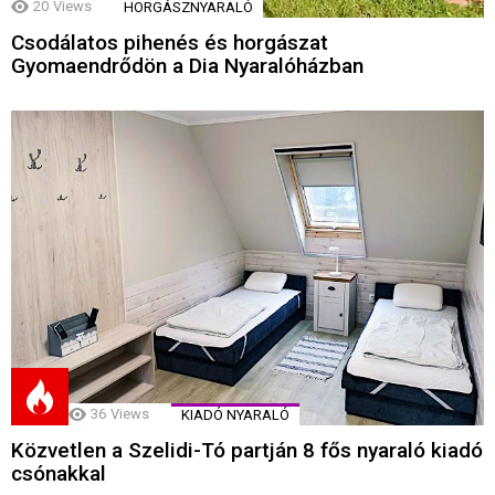
20
Views
HORGÁSZNYARALÓ
Csodálatos pihenés és horgászat
Gyomaendrődön a Dia Nyaralóházban
36
Views
KIADÓ NYARALÓ
Közvetlen a Szelidi-Tó partján 8 fős nyaraló kiadó
csónakkal