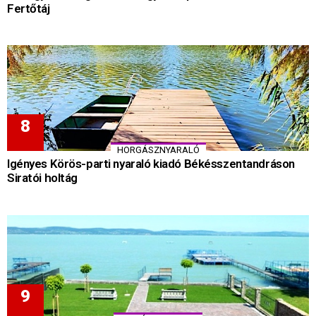
Fertőtáj
HORGÁSZNYARALÓ
Igényes Körös-parti nyaraló kiadó Békésszentandráson
Siratói holtág