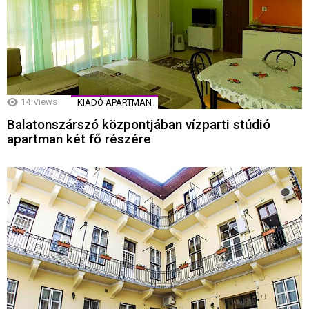
14
Views
KIADÓ APARTMAN
Balatonszárszó központjában vízparti stúdió
apartman két fő részére