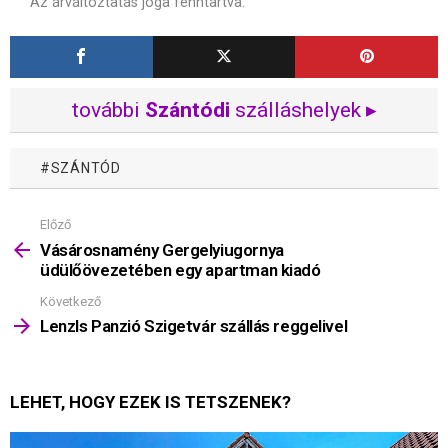
Az árváltoztatás joga fenntartva.
további
Szántódi
szálláshelyek ▸
SZÁNTÓD
Előző
Mutass
többet
Vásárosnamény Gergelyiugornya
üdülőövezetében egy apartman kiadó
Következő
Lenzls Panzió Szigetvár szállás reggelivel
LEHET, HOGY EZEK IS TETSZENEK?