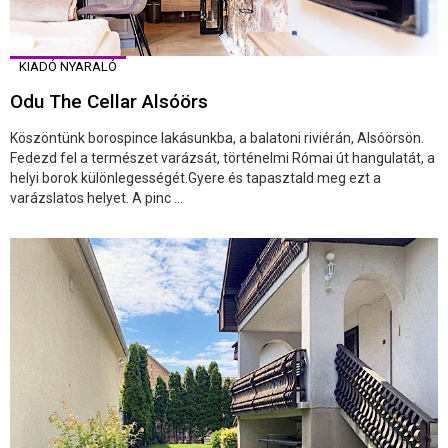
KIADÓ NYARALÓ
Odu The Cellar Alsóörs
Köszöntünk borospince lakásunkba, a balatoni riviérán, Alsóörsön.
Fedezd fel a természet varázsát, történelmi Római út hangulatát, a
helyi borok különlegességét.Gyere és tapasztald meg ezt a
varázslatos helyet. A pinc ...