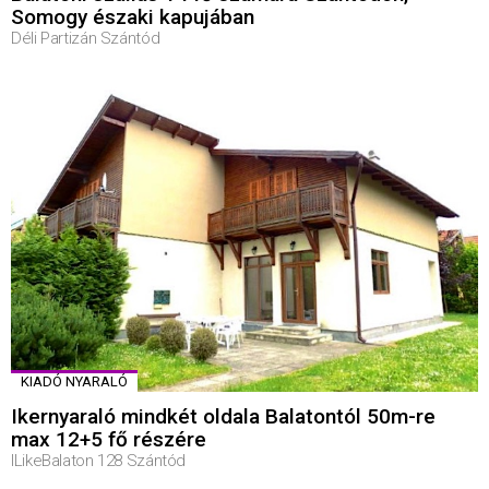
Somogy északi kapujában
Déli Partizán Szántód
KIADÓ NYARALÓ
Ikernyaraló mindkét oldala Balatontól 50m-re
max 12+5 fő részére
ILikeBalaton 128 Szántód