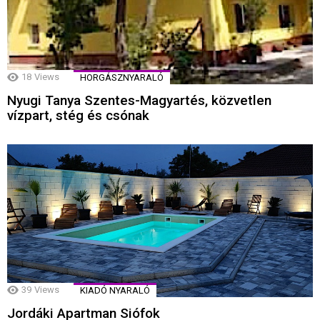
18
Views
HORGÁSZNYARALÓ
Nyugi Tanya Szentes-Magyartés, közvetlen
vízpart, stég és csónak
39
Views
KIADÓ NYARALÓ
Jordáki Apartman Siófok