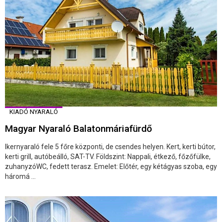
KIADÓ NYARALÓ
Magyar Nyaraló Balatonmáriafürdő
Ikernyaraló fele 5 főre központi, de csendes helyen. Kert, kerti bútor,
kerti grill, autóbeálló, SAT-TV. Földszint: Nappali, étkező, főzőfülke,
zuhanyzóWC, fedett terasz. Emelet: Előtér, egy kétágyas szoba, egy
háromá ...