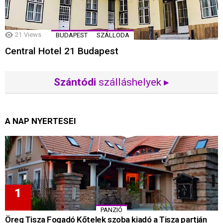
21
Views
BUDAPEST
SZÁLLODA
Central Hotel 21 Budapest
Szántódi
szálláshelyek ▸
A NAP NYERTESEI
PANZIÓ
Öreg Tisza Fogadó Kőtelek szoba kiadó a Tisza partján