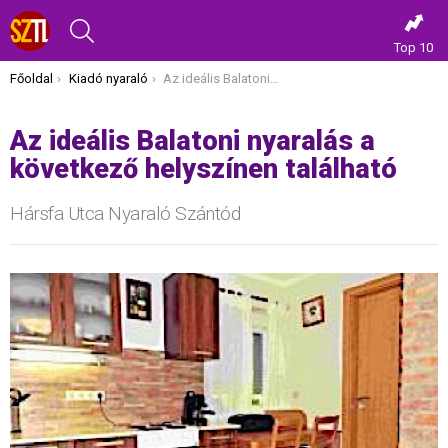
KERESÉS
Top 10
Itt vagy most:
Főoldal
Kiadó nyaraló
Az ideális Balatoni nyaralás a következő helyszínen található
Az ideális Balatoni nyaralás a
következő helyszínen található
Hársfa Utca Nyaraló Szántód