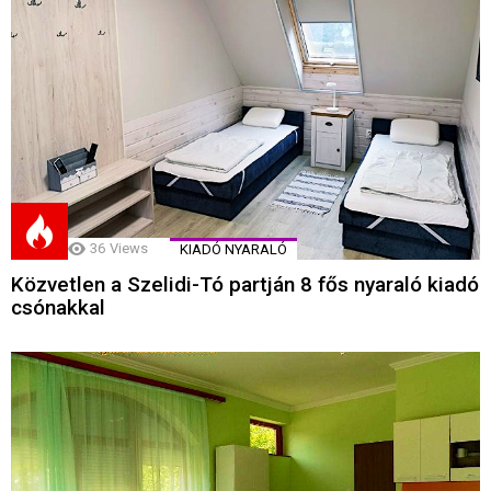
36
Views
KIADÓ NYARALÓ
Közvetlen a Szelidi-Tó partján 8 fős nyaraló kiadó
csónakkal