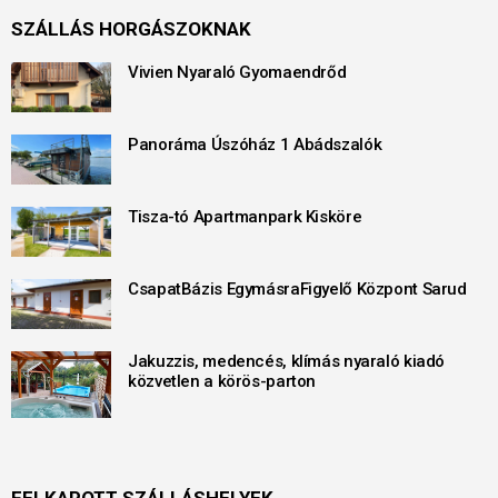
SZÁLLÁS HORGÁSZOKNAK
Vivien Nyaraló Gyomaendrőd
Panoráma Úszóház 1 Abádszalók
Tisza-tó Apartmanpark Kisköre
CsapatBázis EgymásraFigyelő Központ Sarud
Jakuzzis, medencés, klímás nyaraló kiadó
közvetlen a körös-parton