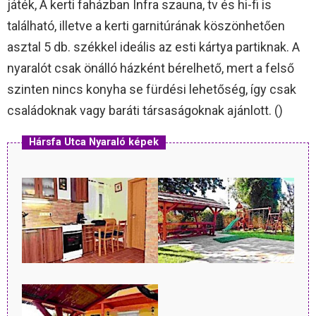
játék, A kerti faházban Infra szauna, tv és hi-fi is
található, illetve a kerti garnitúrának köszönhetően
asztal 5 db. székkel ideális az esti kártya partiknak. A
nyaralót csak önálló házként bérelhető, mert a felső
szinten nincs konyha se fürdési lehetőség, így csak
családoknak vagy baráti társaságoknak ajánlott. ()
Hársfa Utca Nyaraló képek