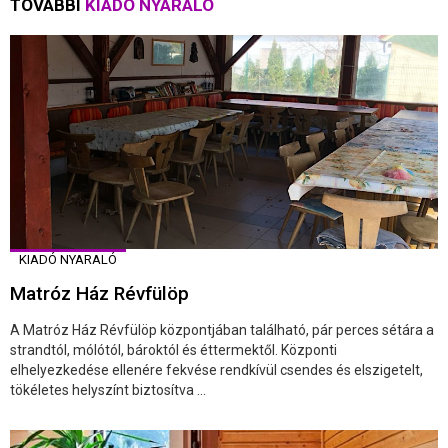
TOVÁBBI
KIADÓ NYARALÓ
KIADÓ NYARALÓ
Matróz Ház Révfülöp
A Matróz Ház Révfülöp központjában található, pár perces sétára a
strandtól, mólótól, bároktól és éttermektől. Központi
elhelyezkedése ellenére fekvése rendkívül csendes és elszigetelt,
tökéletes helyszínt biztosítva ...