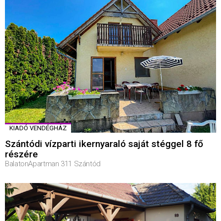
KIADÓ VENDÉGHÁZ
Szántódi vízparti ikernyaraló saját stéggel 8 fő
részére
BalatonApartman 311 Szántód