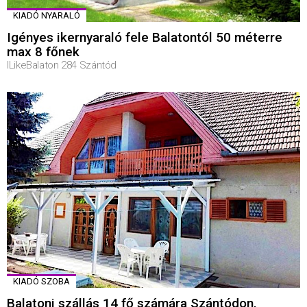
KIADÓ NYARALÓ
Igényes ikernyaraló fele Balatontól 50 méterre
max 8 főnek
ILikeBalaton 284 Szántód
KIADÓ SZOBA
Balatoni szállás 14 fő számára Szántódon,