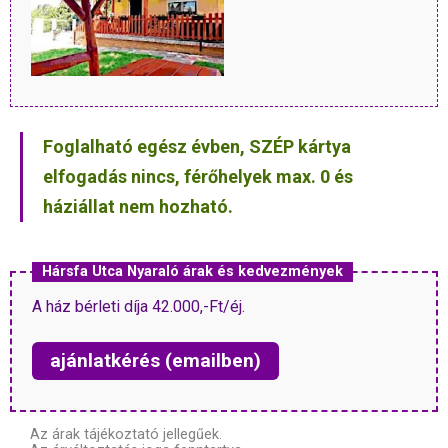
Foglalható egész évben, SZÉP kártya
elfogadás nincs, férőhelyek max. 0 és
háziállat nem hozható.
Hársfa Utca Nyaraló árak és kedvezmények
A ház bérleti díja 42.000,-Ft/éj.
ajánlatkérés (emailben)
Az árak tájékoztató jellegűek.