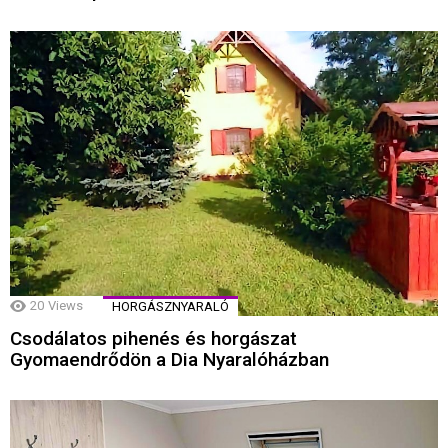
20
Views
HORGÁSZNYARALÓ
Csodálatos pihenés és horgászat
Gyomaendrődön a Dia Nyaralóházban