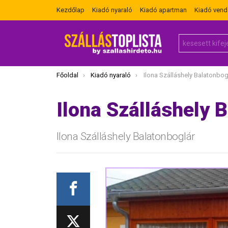
Kezdőlap
Kiadó nyaraló
Kiadó apartman
Kiadó ven
Search
for:
Itt vagy most:
Főoldal
Kiadó nyaraló
Ilona Szálláshely Balatonbog
Ilona Szálláshely 
Ilona Szálláshely Balatonboglár