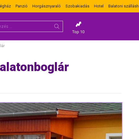
dégház
Panzió
Horgásznyaraló
Szobakiadás
Hotel
Balatoni szállásh
Top 10
lár
Balatonboglár