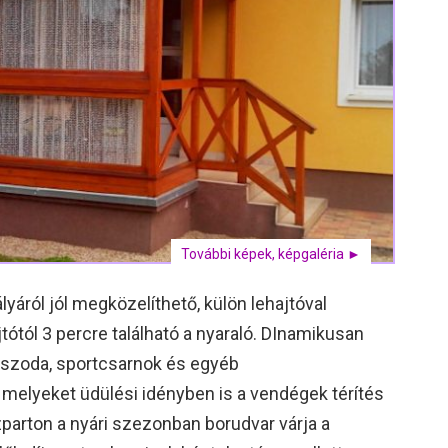
További képek, képgaléria ►
yáról jól megközelíthető, külön lehajtóval
tótól 3 percre található a nyaraló. DInamikusan
 uszoda, sportcsarnok és egyéb
 melyeket üdülési idényben is a vendégek térítés
zparton a nyári szezonban borudvar várja a