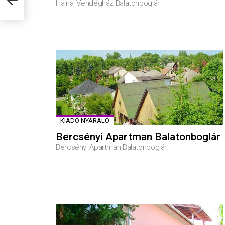
Hajnal Vendégház Balatonboglár
KIADÓ NYARALÓ
Bercsényi Apartman Balatonboglár
Bercsényi Apartman Balatonboglár