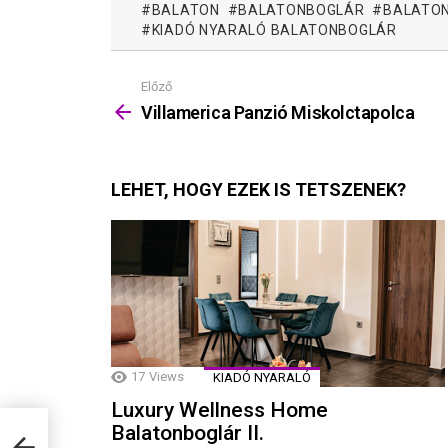
BALATON
BALATONBOGLÁR
BALATON
KIADÓ NYARALÓ BALATONBOGLÁR
Előző
Mutass
többet
Villamerica Panzió Miskolctapolca
LEHET, HOGY EZEK IS TETSZENEK?
17
Views
KIADÓ NYARALÓ
Luxury Wellness Home
Balatonboglár II.