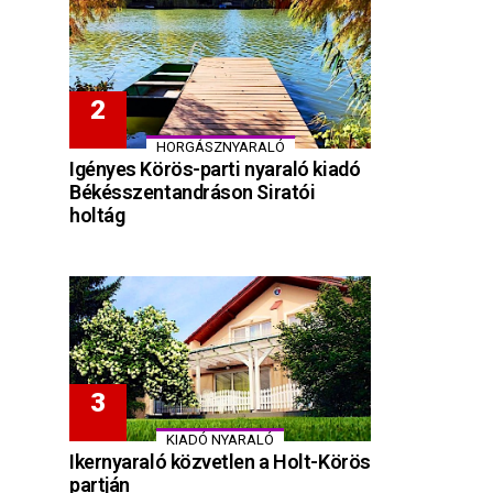
HORGÁSZNYARALÓ
Igényes Körös-parti nyaraló kiadó
Békésszentandráson Siratói
holtág
KIADÓ NYARALÓ
Ikernyaraló közvetlen a Holt-Körös
partján