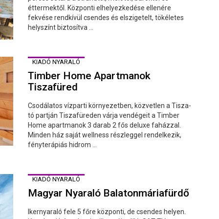
éttermektől. Központi elhelyezkedése ellenére
fekvése rendkívül csendes és elszigetelt, tökéletes
helyszínt biztosítva ...
KIADÓ NYARALÓ
Timber Home Apartmanok
Tiszafüred
Csodálatos vízparti környezetben, közvetlen a Tisza-
tó partján Tiszafüreden várja vendégeit a Timber
Home apartmanok 3 darab 2 fős deluxe faházzal.
Minden ház saját wellness részleggel rendelkezik,
fényterápiás hidrom ...
KIADÓ NYARALÓ
Magyar Nyaraló Balatonmáriafürdő
Ikernyaraló fele 5 főre központi, de csendes helyen.