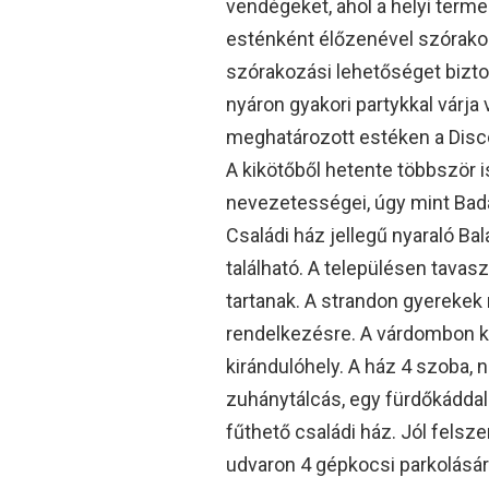
vendégeket, ahol a helyi terme
esténként élőzenével szórakozt
szórakozási lehetőséget biztosí
nyáron gyakori partykkal várja 
meghatározott estéken a Disco
A kikötőből hetente többször is
nevezetességei, úgy mint Bad
Családi ház jellegű nyaraló Ba
található. A településen tava
tartanak. A strandon gyerekek 
rendelkezésre. A várdombon ka
kirándulóhely. A ház 4 szoba, 
zuhánytálcás, egy fürdőkáddal f
fűthető családi ház. Jól felsze
udvaron 4 gépkocsi parkolására