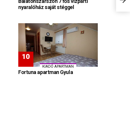
Balatonszárszón 7 fős vízparti
nyaralóház saját stéggel
KIADÓ APARTMAN
Fortuna apartman Gyula