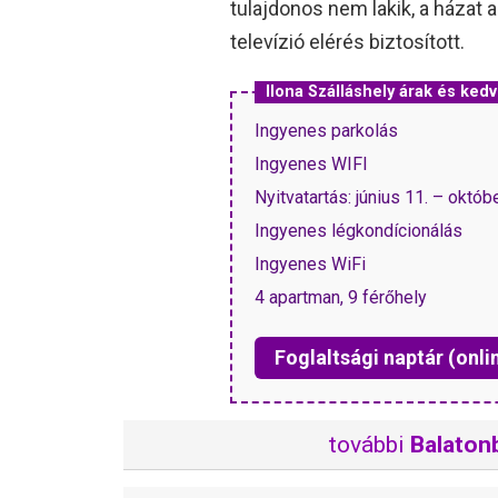
tulajdonos nem lakik, a házat 
televízió elérés biztosított.
Ilona Szálláshely árak és ke
Ingyenes parkolás
Ingyenes WIFI
Nyitvatartás: június 11. – októbe
Ingyenes légkondícionálás
Ingyenes WiFi
4 apartman, 9 férőhely
Foglaltsági naptár (onli
további
Balatonb