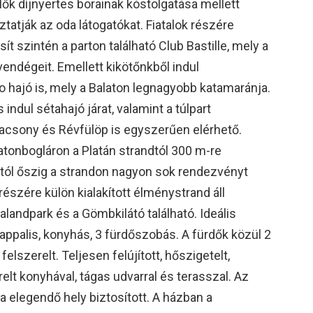
lők díjnyertes borainak kóstolgatása mellett
atják az oda látogatókat. Fiatalok részére
t szintén a parton található Club Bastille, mely a
vendégeit. Emellett kikötőnkből indul
 hajó is, mely a Balaton legnagyobb katamaránja.
 indul sétahajó járat, valamint a túlpart
acsony és Révfülöp is egyszerűen elérhető.
latonbogláron a Platán strandtól 300 m-re
sztól őszig a strandon nagyon sok rendezvényt
részére külön kialakított élménystrand áll
landpark és a Gömbkilátó található. Ideális
nappalis, konyhás, 3 fürdőszobás. A fürdők közül 2
elszerelt. Teljesen felújított, hőszigetelt,
relt konyhával, tágas udvarral és terasszal. Az
 elegendő hely biztosított. A házban a