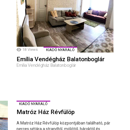
18
Views
KIADÓ NYARALÓ
Emília Vendégház Balatonboglár
Emília Vendégház Balatonboglár
KIADÓ NYARALÓ
Matróz Ház Révfülöp
A Matróz Ház Révfülöp központjában található, pár
perces sétára a strandtól, mólótól, bároktól és