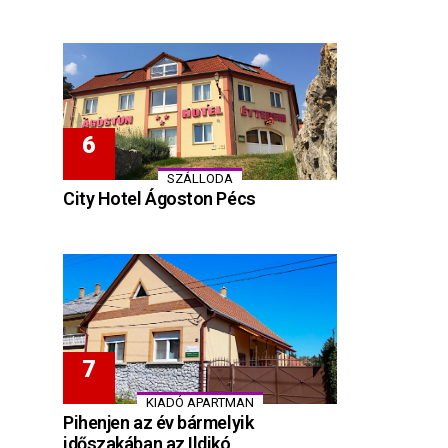
SZÁLLODA
City Hotel Ágoston Pécs
KIADÓ APARTMAN
Pihenjen az év bármelyik
időszakában az Ildikó