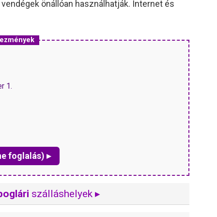
a vendégek önállóan használhatják. Internet és
dvezmények
r 1.
ne foglalás) ▸
oglári
szálláshelyek ▸