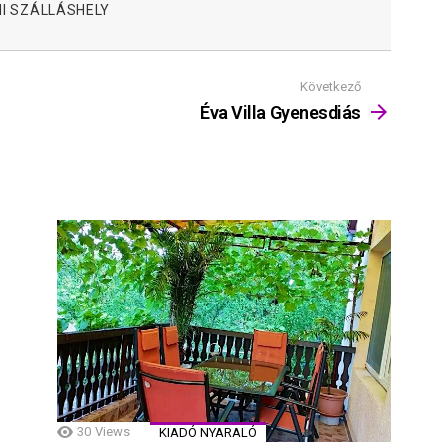
I SZÁLLÁSHELY
Következő
Éva Villa Gyenesdiás
30
Views
KIADÓ NYARALÓ