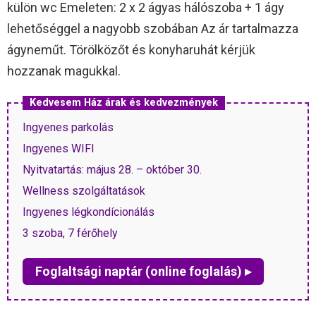
külön wc Emeleten: 2 x 2 ágyas hálószoba + 1 ágy
lehetőséggel a nagyobb szobában Az ár tartalmazza
ágyneműt. Törölközőt és konyharuhát kérjük
hozzanak magukkal.
Kedvesem Ház árak és kedvezmények
Ingyenes parkolás
Ingyenes WIFI
Nyitvatartás: május 28. – október 30.
Wellness szolgáltatások
Ingyenes légkondícionálás
3 szoba, 7 férőhely
Foglaltsági naptár (online foglalás) ▸