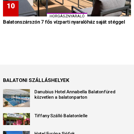
HORGÁSZNYARALÓ
Balatonszárszón 7 fős vízparti nyaralóház saját stéggel
BALATONI SZÁLLÁSHELYEK
Danubius Hotel Annabella Balatonfüred
közvetlen a balatonparton
Tiffany Szálló Balatonlelle
Hotel Európa Siófok