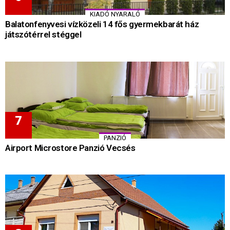
KIADÓ NYARALÓ
Balatonfenyvesi vízközeli 14 fős gyermekbarát ház
játszótérrel stéggel
PANZIÓ
Airport Microstore Panzió Vecsés