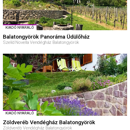
KIADÓ NYARALÓ
Balatongyörök Panoráma Üdülőház
Szelíd Novella Vendégház Balatongyörök
KIADÓ NYARALÓ
Zöldveréb Vendégház Balatongyörök
Zöldveréb Vendégház Balatongyörök