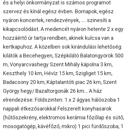
és a helyi önkormányzat is számos programot
szervez és kínál egész évben. Bornapok, egész
nyáron koncertek, rendezvények, …. szinesíti a
kikapcsolódást. A medencét nyáron hetente 2 x egy
hozzáértő úr tartja rendben, akinek kulcsa van a
kertkapuhoz. A közelben sok kirándulási lehetőség:
kilátók a Becehegyen, Szépkilátó Balatongyörök 500
m, Vonyarcvashegy Szent Mihály kápolna 3 km,
Keszthely 10 km, Hévíz 15 km, Szigliget 15 km,
Badacsony 20 km, Káptalantóti piac 26 km, Szent
György hegy/ Bazaltorgonák 26 km… A ház
elrendezése: Földszinten: 1 x 2 ágyas hálószoba 1
nappali étkezősarokkal Felszerelt konyhasarok
(hűtőszekrény, elektromos kerámia főzőlap és sütő,
mosogatógép, kávéfőző, mikro) 1 pici fürdőszoba, 1