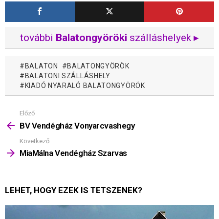
további
Balatongyöröki
szálláshelyek ▸
BALATON
BALATONGYÖRÖK
BALATONI SZÁLLÁSHELY
KIADÓ NYARALÓ BALATONGYÖRÖK
Előző
Mutass
többet
BV Vendégház Vonyarcvashegy
Következő
MiaMálna Vendégház Szarvas
LEHET, HOGY EZEK IS TETSZENEK?