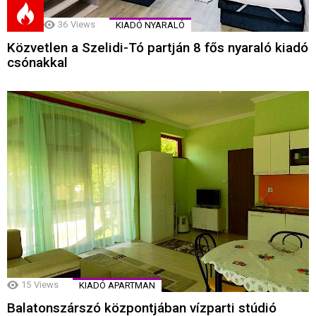
36
Views
KIADÓ NYARALÓ
Közvetlen a Szelidi-Tó partján 8 fős nyaraló kiadó
csónakkal
15
Views
KIADÓ APARTMAN
Balatonszárszó központjában vízparti stúdió