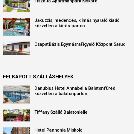
Tisza-tó Apartmanpark Kisköre
Jakuzzis, medencés, klímás nyaraló kiadó
közvetlen a körös-parton
CsapatBázis EgymásraFigyelő Központ Sarud
FELKAPOTT SZÁLLÁSHELYEK
Danubius Hotel Annabella Balatonfüred
közvetlen a balatonparton
Tiffany Szálló Balatonlelle
Hotel Pannonia Miskolc