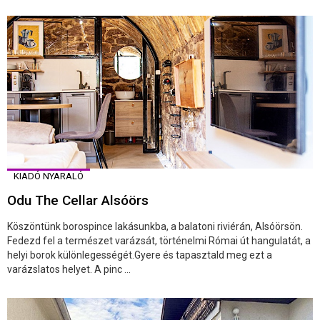
KIADÓ NYARALÓ
Odu The Cellar Alsóörs
Köszöntünk borospince lakásunkba, a balatoni riviérán, Alsóörsön.
Fedezd fel a természet varázsát, történelmi Római út hangulatát, a
helyi borok különlegességét.Gyere és tapasztald meg ezt a
varázslatos helyet. A pinc ...