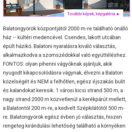
További képek, képgaléria ►
Balatongyörök központjától 2000 m-re található önálló
ház – kültéri medencével. Csendes, lakott utcában
épült házikó. Balatoni nyaralásra kiváló választás,
alkalmazkodva a szomszédokkal való együttéléshez.
FONTOS: olyan pihenni vágyóknak ajánljuk, akik
nyugodt kikapcsolódásra vágynak, élvezni a Balaton
közelségét és NEM a felhőtlen, egész éjszakás bulit
és kalandokat keresik. 1 városi kicsi strand 500 m, a
nagy strand 2000 m közvetlenül a kerékpárút mellett,
a Balatontól 200 m-re, a kedvelt Szépkilátótól 500 m-
re. Balatongyörök egész évben jó választás, hiszen
rengeteg kirándulási lehetőség található a környéken