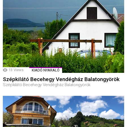
13
Views
KIADÓ NYARALÓ
Szépkilátó Becehegy Vendégház Balatongyörök
Szépkilátó Becehegy Vendégház Balatongyörök