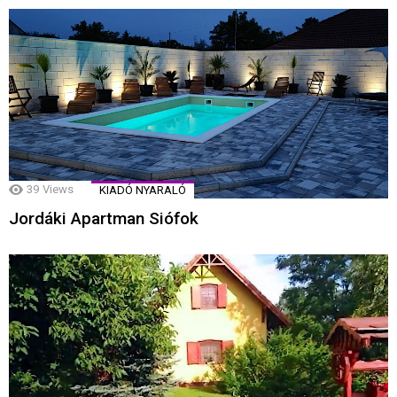
39
Views
KIADÓ NYARALÓ
Jordáki Apartman Siófok