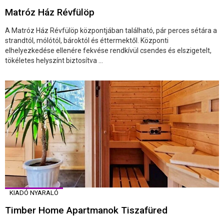
Matróz Ház Révfülöp
A Matróz Ház Révfülöp központjában található, pár perces sétára a
strandtól, mólótól, bároktól és éttermektől. Központi
elhelyezkedése ellenére fekvése rendkívül csendes és elszigetelt,
tökéletes helyszínt biztosítva ...
KIADÓ NYARALÓ
Timber Home Apartmanok Tiszafüred