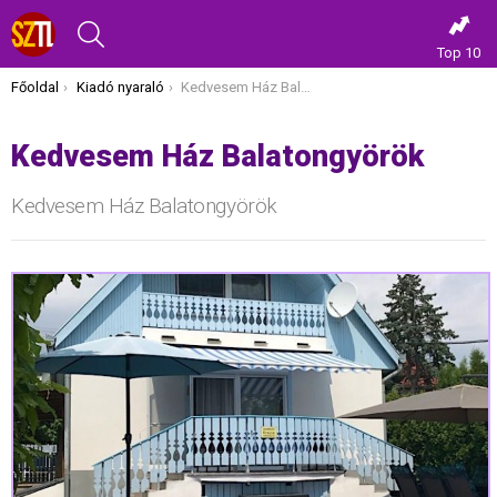
KERESÉS
Top 10
Itt vagy most:
Főoldal
Kiadó nyaraló
Kedvesem Ház Balatongyörök
Kedvesem Ház Balatongyörök
Kedvesem Ház Balatongyörök