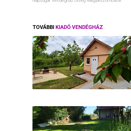
Napsugár Vendégház Őrség Magyarszombatfa
TOVÁBBI
KIADÓ VENDÉGHÁZ