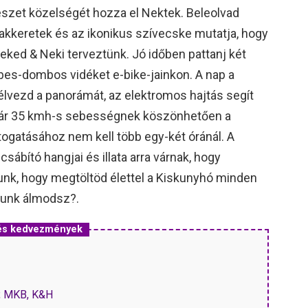
észet közelségét hozza el Nektek. Beleolvad
lakkeretek és az ikonikus szívecske mutatja, hogy
Neked & Neki terveztünk. Jó időben pattanj két
bes-dombos vidéket e-bike-jainkon. A nap a
élvezd a panorámát, az elektromos hajtás segít
 akár 35 kmh-s sebességnek köszönhetően a
ogatásához nem kell több egy-két óránál. A
csábító hangjai és illata arra várnak, hogy
dunk, hogy megtöltöd élettel a Kiskunyhó minden
lunk álmodsz?.
 és kedvezmények
P, MKB, K&H