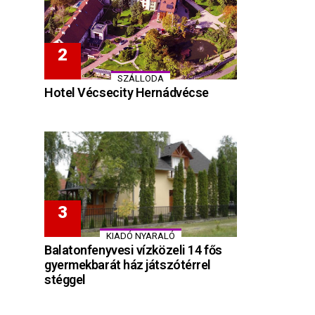
SZÁLLODA
Hotel Vécsecity Hernádvécse
KIADÓ NYARALÓ
Balatonfenyvesi vízközeli 14 fős
gyermekbarát ház játszótérrel
stéggel