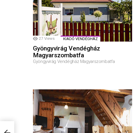
27
Views
KIADÓ VENDÉGHÁZ
Gyöngyvirág Vendégház
Magyarszombatfa
Gyöngyvirág Vendégház Magyarszombatfa