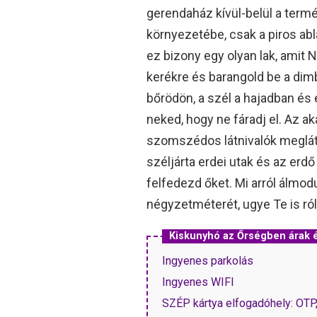
gerendaház kívül-belül a term
környezetébe, csak a piros ab
ez bizony egy olyan lak, amit 
kerékre és barangold be a dim
bőrödön, a szél a hajadban és 
neked, hogy ne fáradj el. Az
szomszédos látnivalók meglát
széljárta erdei utak és az erdő 
felfedezd őket. Mi arról álmo
négyzetméterét, ugye Te is ró
Kiskunyhó az Őrségben árak
Ingyenes parkolás
Ingyenes WIFI
SZÉP kártya elfogadóhely: OT