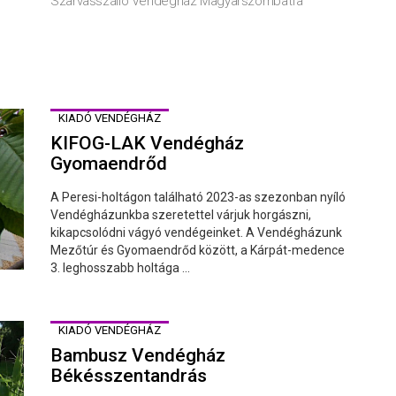
Szarvasszálló Vendégház Magyarszombatfa
KIADÓ VENDÉGHÁZ
KIFOG-LAK Vendégház
Gyomaendrőd
A Peresi-holtágon található 2023-as szezonban nyíló
Vendégházunkba szeretettel várjuk horgászni,
kikapcsolódni vágyó vendégeinket. A Vendégházunk
Mezőtúr és Gyomaendrőd között, a Kárpát-medence
3. leghosszabb holtága ...
KIADÓ VENDÉGHÁZ
Bambusz Vendégház
Békésszentandrás