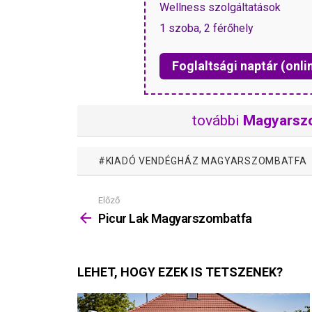
Wellness szolgáltatások
1 szoba, 2 férőhely
Foglaltsági naptár (onli
további
Magyarsz
KIADÓ VENDÉGHÁZ MAGYARSZOMBATFA
Előző
Mutass
többet
Picur Lak Magyarszombatfa
LEHET, HOGY EZEK IS TETSZENEK?