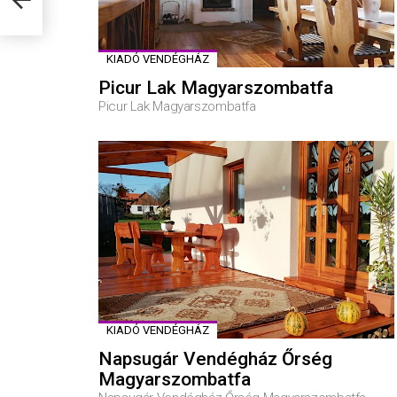
KIADÓ VENDÉGHÁZ
Picur Lak Magyarszombatfa
Picur Lak Magyarszombatfa
KIADÓ VENDÉGHÁZ
Napsugár Vendégház Őrség
Magyarszombatfa