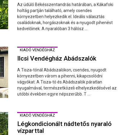
Az üdülő Békésszentandrás határában, a Kákafoki
holtág partján található, amely csendes
környezetben helyezkedik el. Ideális választás
családoknak, horgászoknak és a nyugodt pihenést
kedvelőinek. A nyaralóban 3 hálósz ...
KIADÓ VENDÉGHÁZ
Ilcsi Vendégház Abádszalók
A Tisza-tónál Abádszalókon, csendes, nyugodt
környezetben várom a pihenni, kikapcsolódni
vágyókat. A Tisza-tó és Abádszalók páratlan
nyugalmával, természetközeli elhelyezkedésével az
utóbbi években egyre népszerűbb. T ...
KIADÓ VENDÉGHÁZ
Légkondicionált nádtetős nyaraló
vízparttal