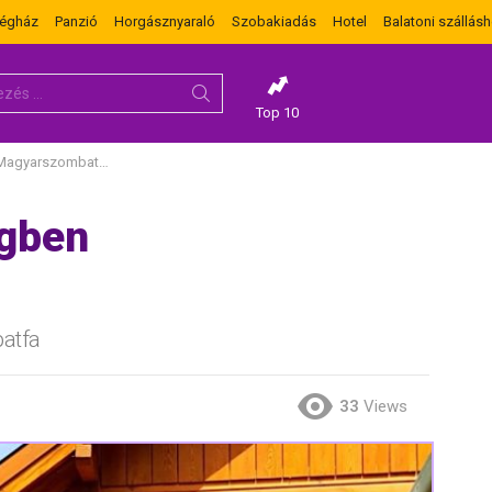
dégház
Panzió
Horgásznyaraló
Szobakiadás
Hotel
Balatoni szállásh
Top 10
Magyarszombatfa
égben
atfa
33
Views