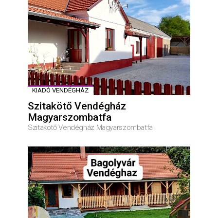
KIADÓ VENDÉGHÁZ
Szitakötő Vendégház
Magyarszombatfa
Szitakötő Vendégház Magyarszombatfa