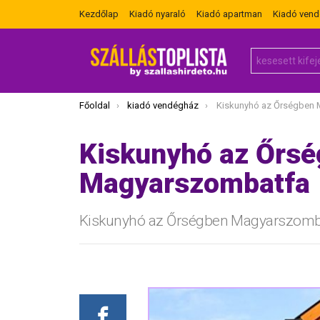
Kezdőlap
Kiadó nyaraló
Kiadó apartman
Kiadó ven
Search
for:
Itt vagy most:
Főoldal
kiadó vendégház
Kiskunyhó az Őrségben 
Kiskunyhó az Őrs
Magyarszombatfa
Kiskunyhó az Őrségben Magyarszomb