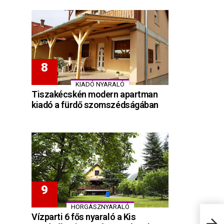
KIADÓ NYARALÓ
Tiszakécskén modern apartman
kiadó a fürdő szomszédságában
HORGÁSZNYARALÓ
Vízparti 6 fős nyaraló a Kis
Odu 