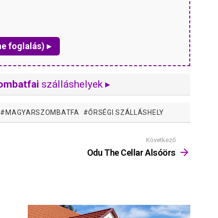
ne foglalás) ▸
ombatfai
szálláshelyek ▸
MAGYARSZOMBATFA
ŐRSÉGI SZÁLLÁSHELY
Következő
Odu The Cellar Alsóörs