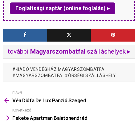
Foglaltsági naptár (online foglalás) ▸
további
Magyarszombatfai
szálláshelyek ▸
KIADÓ VENDÉGHÁZ MAGYARSZOMBATFA
MAGYARSZOMBATFA
ŐRSÉGI SZÁLLÁSHELY
Előző
Mutass
többet
Vén Diófa De Lux Panzió Szeged
Következő
Fekete Apartman Balatonendréd