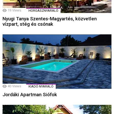
19
Views
HORGÁSZNYARALÓ
Nyugi Tanya Szentes-Magyartés, közvetlen
vízpart, stég és csónak
40
Views
KIADÓ NYARALÓ
Jordáki Apartman Siófok