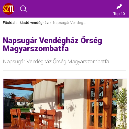
KERESÉS
Top 10
Itt vagy most:
Főoldal
kiadó vendégház
Napsugár Vendégház Őrség Magyarszombatfa
Napsugár Vendégház Őrség
Magyarszombatfa
Napsugár Vendégház Őrség Magyarszombatfa