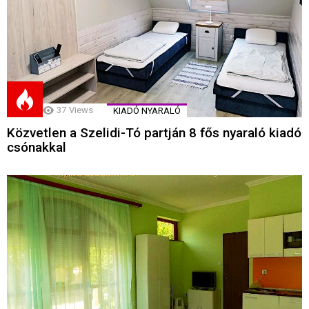
37
Views
KIADÓ NYARALÓ
Közvetlen a Szelidi-Tó partján 8 fős nyaraló kiadó
csónakkal