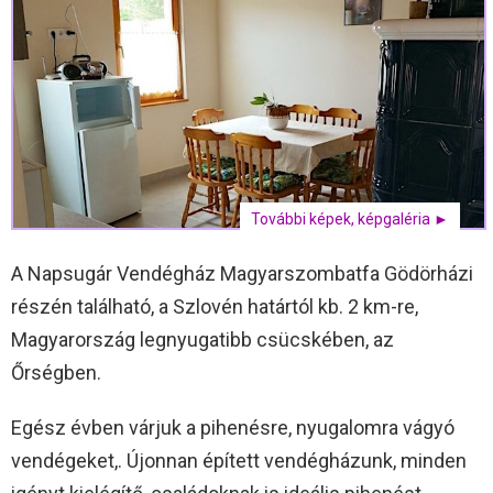
További képek, képgaléria ►
A Napsugár Vendégház Magyarszombatfa Gödörházi
részén található, a Szlovén határtól kb. 2 km-re,
Magyarország legnyugatibb csücskében, az
Őrségben.
Egész évben várjuk a pihenésre, nyugalomra vágyó
vendégeket,. Újonnan épített vendégházunk, minden