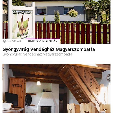
27
Views
KIADÓ VENDÉGHÁZ
Gyöngyvirág Vendégház Magyarszombatfa
Gyöngyvirág Vendégház Magyarszombatfa