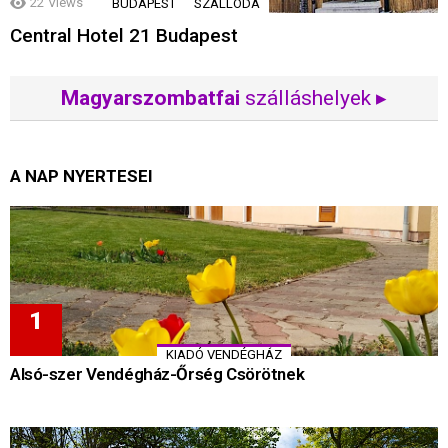
22
Views
BUDAPEST
SZÁLLODA
Central Hotel 21 Budapest
Magyarszombatfai
szálláshelyek ▸
A NAP NYERTESEI
KIADÓ VENDÉGHÁZ
Alsó-szer Vendégház-Őrség Csörötnek