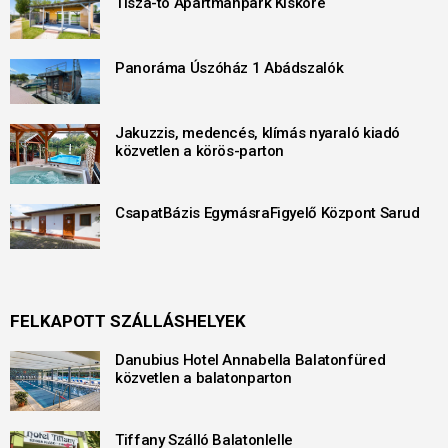
Tisza-tó Apartmanpark Kisköre
Panoráma Úszóház 1 Abádszalók
Jakuzzis, medencés, klímás nyaraló kiadó
közvetlen a körös-parton
CsapatBázis EgymásraFigyelő Központ Sarud
FELKAPOTT SZÁLLÁSHELYEK
Danubius Hotel Annabella Balatonfüred
közvetlen a balatonparton
Tiffany Szálló Balatonlelle