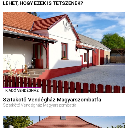
LEHET, HOGY EZEK IS TETSZENEK?
KIADÓ VENDÉGHÁZ
Szitakötő Vendégház Magyarszombatfa
Szitakötő Vendégház Magyarszombatfa