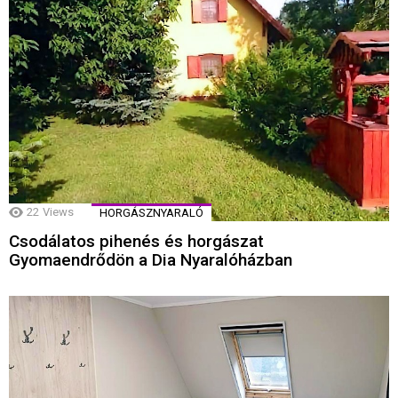
22
Views
HORGÁSZNYARALÓ
Csodálatos pihenés és horgászat
Gyomaendrődön a Dia Nyaralóházban