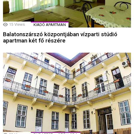
15
Views
KIADÓ APARTMAN
Balatonszárszó központjában vízparti stúdió
apartman két fő részére