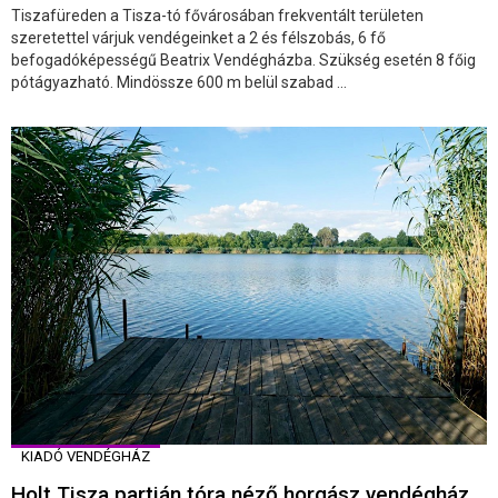
Tiszafüreden a Tisza-tó fővárosában frekventált területen
szeretettel várjuk vendégeinket a 2 és félszobás, 6 fő
befogadóképességű Beatrix Vendégházba. Szükség esetén 8 főig
pótágyazható. Mindössze 600 m belül szabad ...
KIADÓ VENDÉGHÁZ
Holt Tisza partján tóra néző horgász vendégház