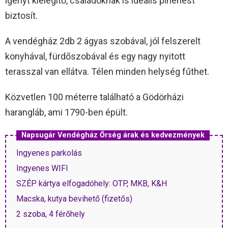
igényt kielégítő, családoknak is ideális pihenést
biztosít.
A vendégház 2db 2 ágyas szobával, jól felszerelt
konyhával, fürdőszobával és egy nagy nyitott
terasszal van ellátva. Télen minden helység fűthet.
Közvetlen 100 méterre található a Gödörházi
harangláb, ami 1790-ben épült.
Napsugár Vendégház Őrség árak és kedvezmények
Ingyenes parkolás
Ingyenes WIFI
SZÉP kártya elfogadóhely: OTP, MKB, K&H
Macska, kutya bevihető (fizetős)
2 szoba, 4 férőhely