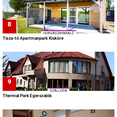
HORGÁSZNYARALÓ
Tisza-tó Apartmanpark Kisköre
SZÁLLODA
Thermal Park Egerszalók