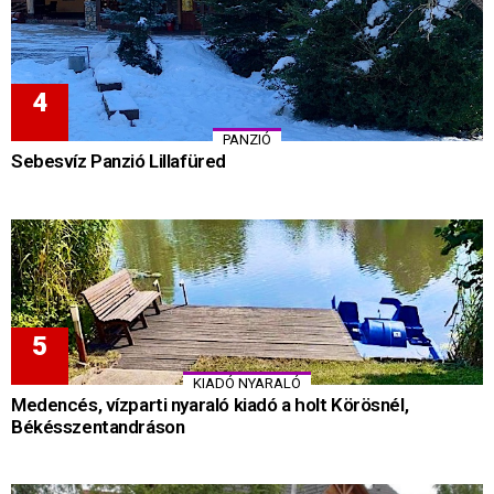
PANZIÓ
Sebesvíz Panzió Lillafüred
KIADÓ NYARALÓ
Medencés, vízparti nyaraló kiadó a holt Körösnél,
Békésszentandráson