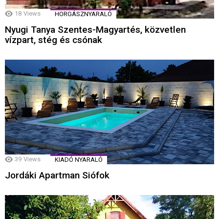
18
Views
HORGÁSZNYARALÓ
Nyugi Tanya Szentes-Magyartés, közvetlen
vízpart, stég és csónak
39
Views
KIADÓ NYARALÓ
Jordáki Apartman Siófok