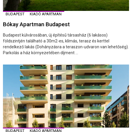
BUDAPEST
KIADÓ APARTMAN
Bókay Apartman Budapest
Budapest külvárosában, új építésű társasház (6 lakásos)
földszintjén található a 30m2-es, klímás, terasz és kerttel
rendelkező lakás (Dohányzásra a teraszon-udvaron van lehetőség).
Parkolás a ház környezetében díjment ...
BUDAPEST
KIADÓ APARTMAN