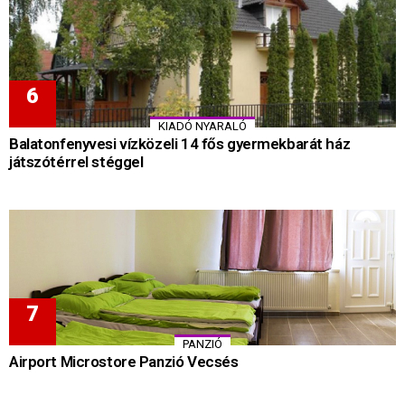
KIADÓ NYARALÓ
Balatonfenyvesi vízközeli 14 fős gyermekbarát ház
játszótérrel stéggel
PANZIÓ
Airport Microstore Panzió Vecsés