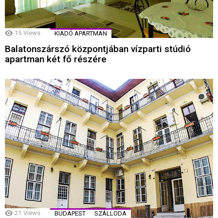
15
Views
KIADÓ APARTMAN
Balatonszárszó központjában vízparti stúdió
apartman két fő részére
21
Views
BUDAPEST
SZÁLLODA