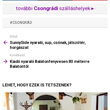
további
Csongrádi
szálláshelyek ▸
CSONGRÁD
Előző
Mutass
többet
SunnySide nyaraló, sup, csónak, játszótér,
horgászat
Következő
Kiadó nyaraló Balatonfenyvesen 80 méterre
Balatontól
LEHET, HOGY EZEK IS TETSZENEK?