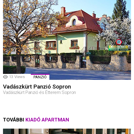
13
Views
PANZIÓ
Vadászkürt Panzió Sopron
Vadászkürt Panzió és Étterem Sopron
TOVÁBBI
KIADÓ APARTMAN