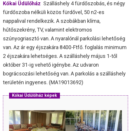
Kókai Üdülőház
Szálláshely 4 fürdőszobás, és négy
fürdőszoba nélküli közös fürdővel, 50 n2-es
nappalival rendelkezik. A szobákban klíma,
hűtőszekrény, TV, valamint elektromos
szúnyogriasztó van. A nyaralónál parkolási lehetőség
van. Az ár egy éjszakára 8400-Ftfő. foglalás minimum
2 éjszakára lehetséges. A szálláshely május 1-től
október 31-ig vehető igénybe. Az udvaron
bográcsozási lehetőség van. A parkolás a szálláshely
területén ingyenes. (MA19013692)
Kókai Üdülőház képek