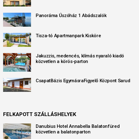
Panoráma Úszóház 1 Abádszalók
Tisza-tó Apartmanpark Kisköre
Jakuzzis, medencés, klímás nyaraló kiadó
közvetlen a körös-parton
CsapatBázis EgymásraFigyelő Központ Sarud
FELKAPOTT SZÁLLÁSHELYEK
Danubius Hotel Annabella Balatonfüred
közvetlen a balatonparton