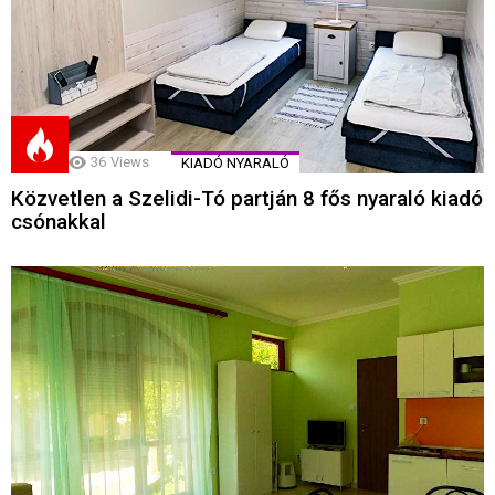
36
Views
KIADÓ NYARALÓ
Közvetlen a Szelidi-Tó partján 8 fős nyaraló kiadó
csónakkal