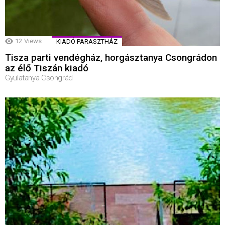
12
Views
KIADÓ PARASZTHÁZ
Tisza parti vendégház, horgásztanya Csongrádon
az élő Tiszán kiadó
Gyulatanya Csongrád