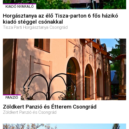
KIADÓ NYARALÓ
Horgásztanya az élő Tisza-parton 6 fős házikó
kiadó stéggel csónakkal
Tisza Parti Horgásztanya Csongrád
PANZIÓ
Zöldkert Panzió és Étterem Csongrád
Zöldkert Panzió és Csongrád