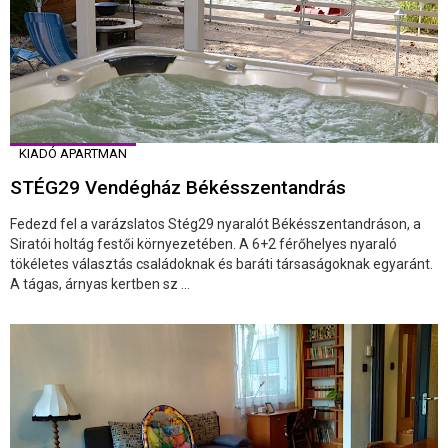
KIADÓ APARTMAN
STÉG29 Vendégház Békésszentandrás
Fedezd fel a varázslatos Stég29 nyaralót Békésszentandráson, a
Siratói holtág festői környezetében. A 6+2 férőhelyes nyaraló
tökéletes választás családoknak és baráti társaságoknak egyaránt.
A tágas, árnyas kertben sz ...