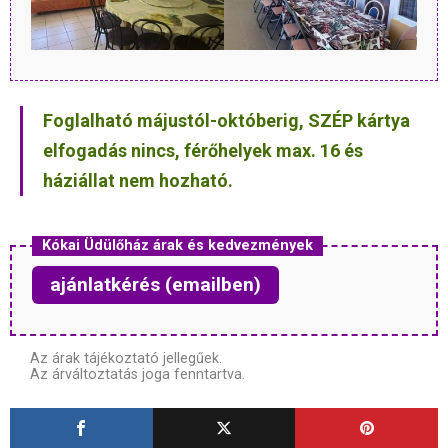
Foglalható májustól-októberig, SZÉP kártya
elfogadás nincs, férőhelyek max. 16 és
háziállat nem hozható.
Kókai Üdülőház árak és kedvezmények
ajánlatkérés (emailben)
Az árak tájékoztató jellegűek.
Az árváltoztatás joga fenntartva.