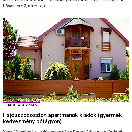
Apartment Downtown – Keleti ingyenes wifivel várja vendégeit. A
Hősök tere 2, 6 km-re, a ...
KIADÓ APARTMAN
Hajdúszoboszlón apartmanok kiadók (gyermek
kedvezmény pótágyon)