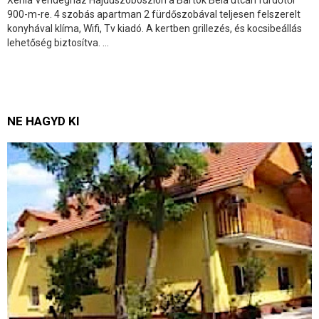
Xénia Vendégház Hajdúszoboszlón a Bartok Béla utcán fürdőtől
900-m-re. 4 szobás apartman 2 fürdőszobával teljesen felszerelt
konyhával klíma, Wifi, Tv kiadó. A kertben grillezés, és kocsibeállás
lehetőség biztosítva. ...
NE HAGYD KI