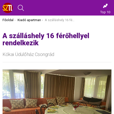
KERESÉS
Top 10
Itt vagy most:
Főoldal
Kiadó apartman
A szálláshely 16 férőhellyel rendelkezik
A szálláshely 16 férőhellyel
rendelkezik
Kókai Üdülőház Csongrád