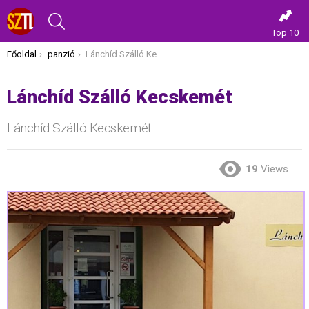
KERESÉS
Top 10
Itt vagy most:
Főoldal
panzió
Lánchíd Szálló Kecskemét
Lánchíd Szálló Kecskemét
Lánchíd Szálló Kecskemét
19
Views