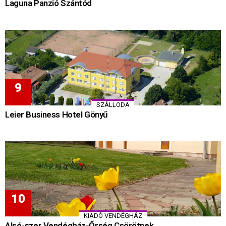
Laguna Panzió Szántód
SZÁLLODA
Leier Business Hotel Gönyű
KIADÓ VENDÉGHÁZ
Alsó-szer Vendégház-Őrség Csörötnek