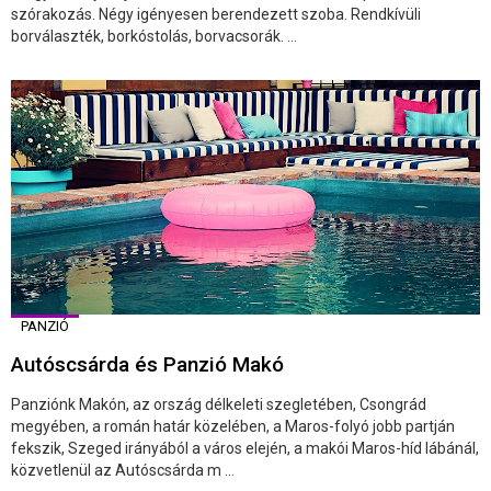
szórakozás. Négy igényesen berendezett szoba. Rendkívüli
borválaszték, borkóstolás, borvacsorák. ...
PANZIÓ
Autóscsárda és Panzió Makó
Panziónk Makón, az ország délkeleti szegletében, Csongrád
megyében, a román határ közelében, a Maros-folyó jobb partján
fekszik, Szeged irányából a város elején, a makói Maros-híd lábánál,
közvetlenül az Autóscsárda m ...