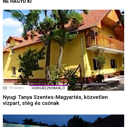
NE HAGYD KI
19
Views
HORGÁSZNYARALÓ
Nyugi Tanya Szentes-Magyartés, közvetlen
vízpart, stég és csónak