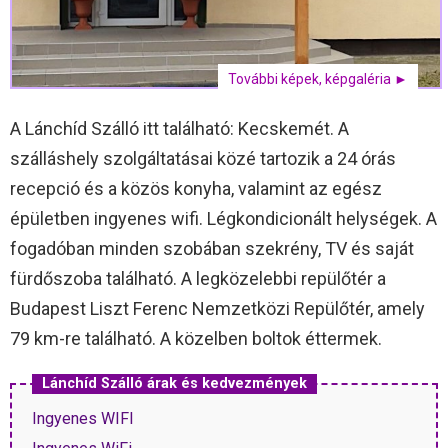
További képek, képgaléria ►
A Lánchíd Szálló itt található: Kecskemét. A
szálláshely szolgáltatásai közé tartozik a 24 órás
recepció és a közös konyha, valamint az egész
épületben ingyenes wifi. Légkondicionált helységek. A
fogadóban minden szobában szekrény, TV és saját
fürdőszoba található. A legközelebbi repülőtér a
Budapest Liszt Ferenc Nemzetközi Repülőtér, amely
79 km-re található. A közelben boltok éttermek.
Lánchíd Szálló árak és kedvezmények
Ingyenes WIFI