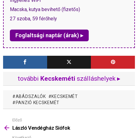
Ingyenes WiFi
Macska, kutya bevihető (fizetős)
27 szoba, 59 férőhely
Foglaltsági naptár (árak) ▸
további
Kecskeméti
szálláshelyek ▸
ABÁDSZALÓK
KECSKEMÉT
PANZIÓ KECSKEMÉT
Előző
Mutass
többet
László Vendégház Siófok
Következő