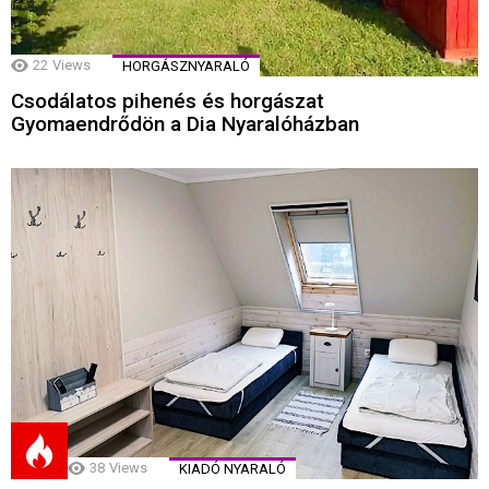
22
Views
HORGÁSZNYARALÓ
Csodálatos pihenés és horgászat
Gyomaendrődön a Dia Nyaralóházban
38
Views
KIADÓ NYARALÓ