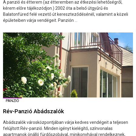
A panzió és étterem (az étteremben az étkezési lehetőségről,
kérem előre tájékozódjon.) 2002 óta a belső útgyűrű és
Balatonfüred felé vezető út kereszteződésénél, valamint a közeli
épületeiben várja vendégeit. Panzión ...
PANZIÓ
Rév-Panzió Abádszalók
Abádszalók városközpontjában várja kedves vendégeit a teljesen
felújított Rév-panzió. Minden igényt kielégítő, színvonalas
apartmanok önálló fürdőszobával, minikonyhával rendelkeznek,