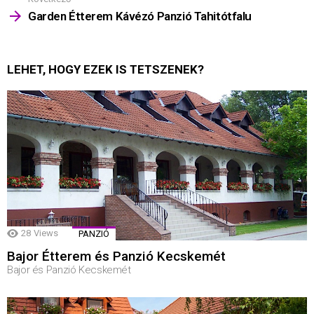
Garden Étterem Kávézó Panzió Tahitótfalu
LEHET, HOGY EZEK IS TETSZENEK?
28
Views
PANZIÓ
Bajor Étterem és Panzió Kecskemét
Bajor és Panzió Kecskemét