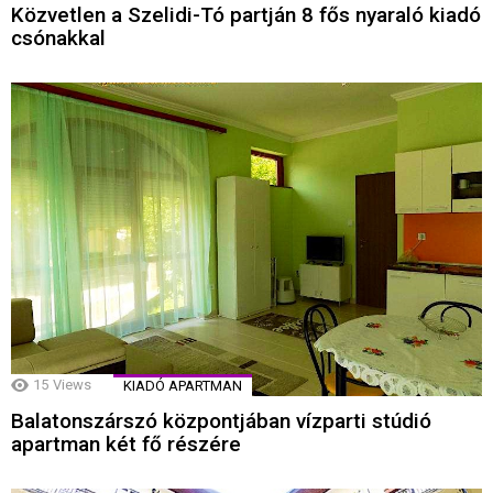
Közvetlen a Szelidi-Tó partján 8 fős nyaraló kiadó
csónakkal
15
Views
KIADÓ APARTMAN
Balatonszárszó központjában vízparti stúdió
apartman két fő részére