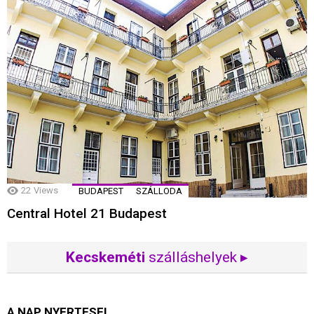
22
Views
BUDAPEST
SZÁLLODA
Central Hotel 21 Budapest
Kecskeméti
szálláshelyek ▸
A NAP NYERTESEI