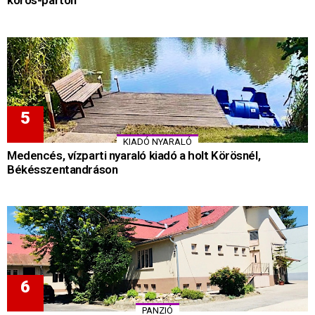
körös-parton
KIADÓ NYARALÓ
Medencés, vízparti nyaraló kiadó a holt Körösnél,
Békésszentandráson
PANZIÓ