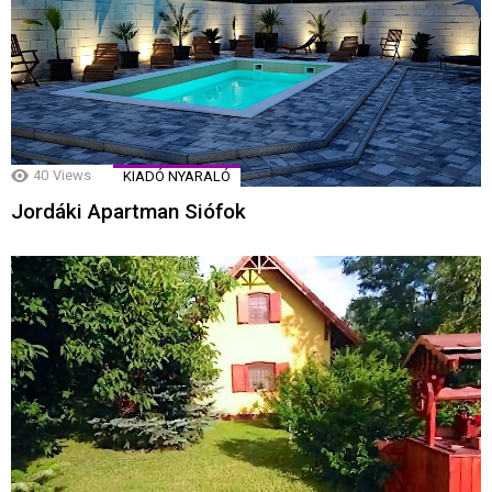
40
Views
KIADÓ NYARALÓ
Jordáki Apartman Siófok