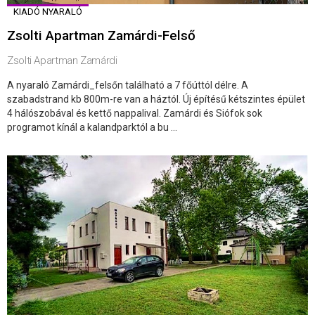
KIADÓ NYARALÓ
Zsolti Apartman Zamárdi-Felső
Zsolti Apartman Zamárdi
A nyaraló Zamárdi_felsőn található a 7 főúttól délre. A
szabadstrand kb 800m-re van a háztól. Új építésű kétszintes épület
4 hálószobával és kettő nappalival. Zamárdi és Siófok sok
programot kínál a kalandparktól a bu ...