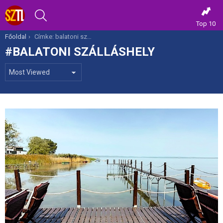
KERESÉS
Top 10
Itt vagy most:
Főoldal
Címke: balatoni szálláshely
BALATONI SZÁLLÁSHELY
MOST
VIEWED