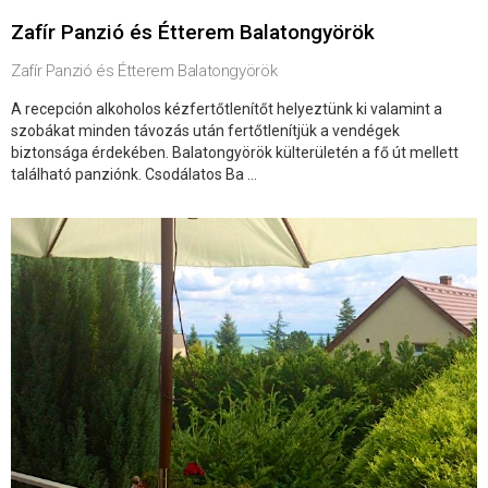
Zafír Panzió és Étterem Balatongyörök
Zafír Panzió és Étterem Balatongyörök
A recepción alkoholos kézfertőtlenítőt helyeztünk ki valamint a
szobákat minden távozás után fertőtlenítjük a vendégek
biztonsága érdekében. Balatongyörök külterületén a fő út mellett
található panziónk. Csodálatos Ba ...