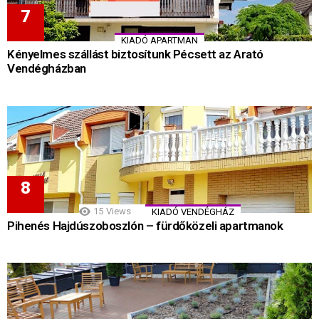
KIADÓ APARTMAN
Kényelmes szállást biztosítunk Pécsett az Arató
Vendégházban
15
Views
KIADÓ VENDÉGHÁZ
Pihenés Hajdúszoboszlón – fürdőközeli apartmanok