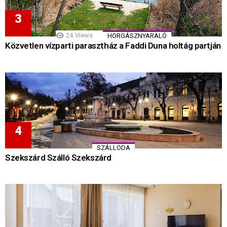
24
Views
HORGÁSZNYARALÓ
Közvetlen vízparti parasztház a Faddi Duna holtág partján
SZÁLLODA
Szekszárd Szálló Szekszárd