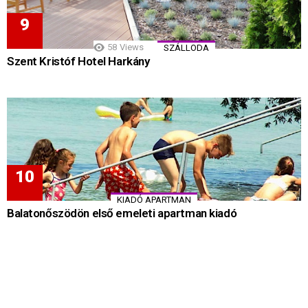
58
Views
SZÁLLODA
Szent Kristóf Hotel Harkány
KIADÓ APARTMAN
Balatonőszödön első emeleti apartman kiadó