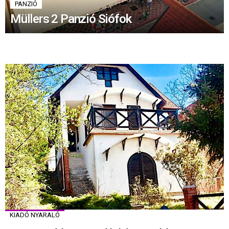
PANZIÓ
Müllers 2 Panzió Siófok
KIADÓ NYARALÓ