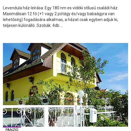
Levendula ház leírása: Egy 180 nm es vidéki stílusú családi ház.
Maximálisan 12 fő (+1 vagy 2 pótágy és/vagy babaágyra van
lehetőség) fogadására alkalmas, a házat csak egyben adjuk ki,
teljesen különálló. Szobák: 4db ...
PANZIÓ