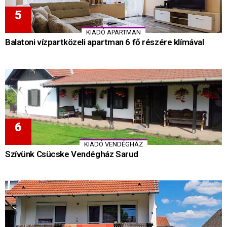
KIADÓ APARTMAN
Balatoni vízpartközeli apartman 6 fő részére klímával
KIADÓ VENDÉGHÁZ
Szívünk Csücske Vendégház Sarud