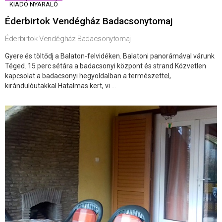
KIADÓ NYARALÓ
Éderbirtok Vendégház Badacsonytomaj
Éderbirtok Vendégház Badacsonytomaj
Gyere és töltődj a Balaton-felvidéken. Balatoni panorámával várunk
Téged. 15 perc sétára a badacsonyi központ és strand️ Közvetlen
kapcsolat a badacsonyi hegyoldalban a természettel,
kirándulóutakkal Hatalmas kert, vi ...