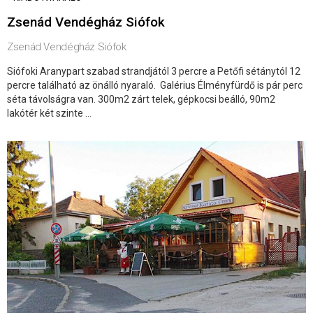
Zsenád Vendégház Siófok
Zsenád Vendégház Siófok
Siófoki Aranypart szabad strandjától 3 percre a Petőfi sétánytól 12
percre található az önálló nyaraló. Galérius Élményfürdő is pár perc
séta távolságra van. 300m2 zárt telek, gépkocsi beálló, 90m2
lakótér két szinte ...