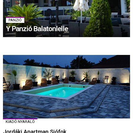
PANZIÓ
Y Panzió Balatonlelle
KIADÓ NYARALÓ
Jordáki Apartman Siófok