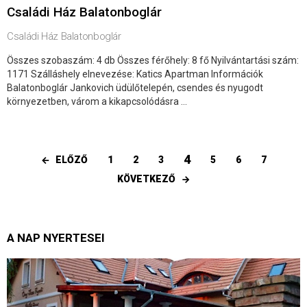
Családi Ház Balatonboglár
Családi Ház Balatonboglár
Összes szobaszám: 4 db Összes férőhely: 8 fő Nyilvántartási szám:
1171 Szálláshely elnevezése: Katics Apartman Információk
Balatonboglár Jankovich üdülőtelepén, csendes és nyugodt
környezetben, várom a kikapcsolódásra ...
4
ELŐZŐ
1
2
3
5
6
7
KÖVETKEZŐ
A NAP NYERTESEI