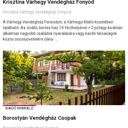
Krisztina Várhegy Vendégház Fonyód
Krisztina Várhegy Vendégház Fonyód
A Várhegy Vendégház Fonyódon, a Várhegyi Kilátó közelében
található. Az önálló, kertes ház 14 férőhelyével + 2 pótágy kiválóan
alkalmas nagyobb családok nyaralására vagy baráti társaságok
közös összejövetelére (lány- ...
KIADÓ NYARALÓ
Borostyán Vendégház Csopak
Borostyán Vendégház Csopak