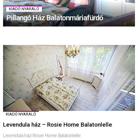
KIADÓ NYARALÓ
Pillangó Ház Balatonmáriafürdő
KIADÓ NYARALÓ
Levendula ház – Rosie Home Balatonlelle
Levendula ház Rosie Home Balatonlelle