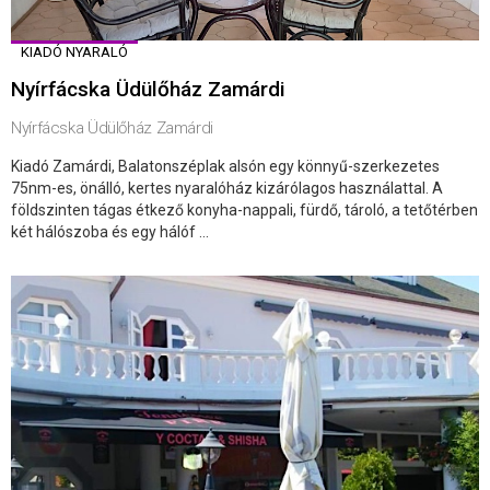
KIADÓ NYARALÓ
Nyírfácska Üdülőház Zamárdi
Nyírfácska Üdülőház Zamárdi
Kiadó Zamárdi, Balatonszéplak alsón egy könnyű-szerkezetes
75nm-es, önálló, kertes nyaralóház kizárólagos használattal. A
földszinten tágas étkező konyha-nappali, fürdő, tároló, a tetőtérben
két hálószoba és egy hálóf ...