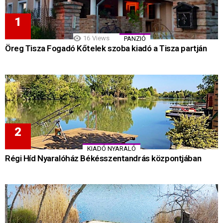
16
Views
PANZIÓ
Öreg Tisza Fogadó Kőtelek szoba kiadó a Tisza partján
KIADÓ NYARALÓ
Régi Híd Nyaralóház Békésszentandrás központjában