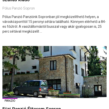
Pólus Panzió Sopron
Pólus Panzió Panziónk Sopronban jól megközelíthető helyen, a
városközponttól 15 percnyi sétára található. Könnyen elérhető a 84-
es főútról. A vasútállomástól busszal vagy akár gyalogosan is, 25
perc sétával megközelít ...
PANZIÓ
Füzi Panzió Étterem Sopron