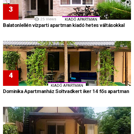
25
Views
KIADÓ APARTMAN
Balatonlellén vízparti apartman kiadó hetes váltásokkal
KIADÓ APARTMAN
Dominika Apartmanház Soltvadkert iker 14 fős apartman