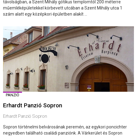
távolságban, a Szent Mihály gótikus templomtól 200 méterre
műemléképületekkel körbevett utcában a Szent Mihály utca 1
szám alatt egy középkori épületben alakít ...
PANZIÓ
Erhardt Panzió Sopron
Erhardt Panzió Sopron
Sopron történelmi belvárosának peremén, az egykori poncichter
negyedben található családi panziónk. A Várkerület és Sopron