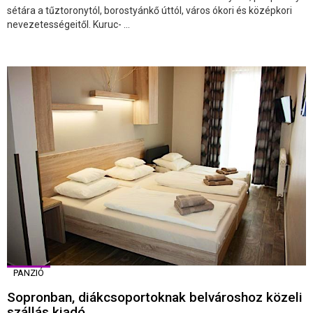
sétára a tűztoronytól, borostyánkő úttól, város ókori és középkori
nevezetességeitől. Kuruc- ...
PANZIÓ
Sopronban, diákcsoportoknak belvároshoz közeli
szállás kiadó