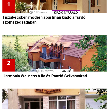
18
Views
KIADÓ NYARALÓ
Tiszakécskén modern apartman kiadó a fürdő
szomszédságában
49
Views
PANZIÓ
Harmónia Wellness Villa és Panzió Szilvásvárad