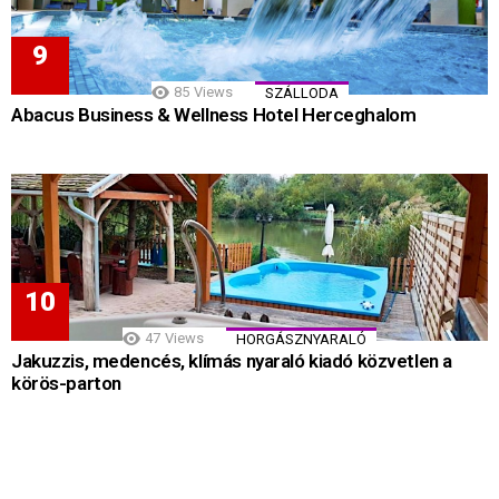
85
Views
SZÁLLODA
Abacus Business & Wellness Hotel Herceghalom
47
Views
HORGÁSZNYARALÓ
Jakuzzis, medencés, klímás nyaraló kiadó közvetlen a
körös-parton