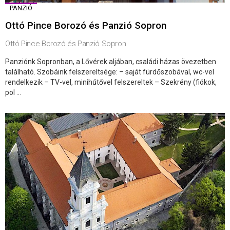
PANZIÓ
Ottó Pince Borozó és Panzió Sopron
Ottó Pince Borozó és Panzió Sopron
Panziónk Sopronban, a Lővérek aljában, családi házas övezetben
található. Szobáink felszereltsége: – saját fürdőszobával, wc-vel
rendelkezik – TV-vel, minihűtővel felszereltek – Szekrény (fiókok,
pol ...