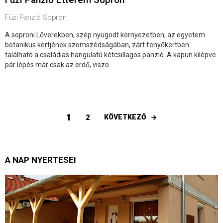
Füzi Panzió Sopron
A soproni Lőverekben, szép nyugodt környezetben, az egyetem
botanikus kertjének szomszédságában, zárt fenyőkertben
található a családias hangulatú kétcsillagos panzió. A kapun kilépve
pár lépés már csak az erdő, viszo ...
1
KÖVETKEZŐ
2
A NAP NYERTESEI