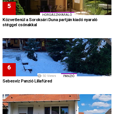
HORGÁSZNYARALÓ
Közvetlenül a Soroksári Duna partján kiadó nyaraló
stéggel csónakkal
50
Views
PANZIÓ
Sebesvíz Panzió Lillafüred