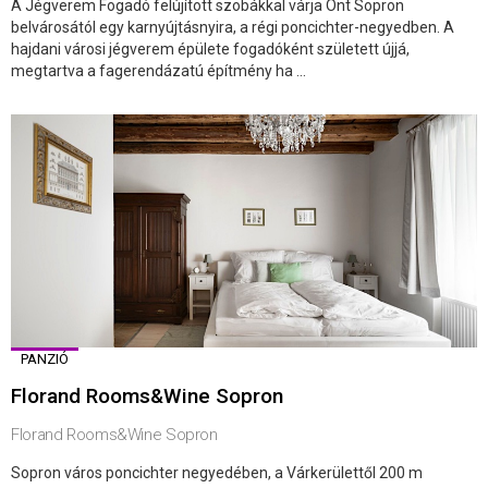
A Jégverem Fogadó felújított szobákkal várja Önt Sopron
belvárosától egy karnyújtásnyira, a régi poncichter-negyedben. A
hajdani városi jégverem épülete fogadóként született újjá,
megtartva a fagerendázatú építmény ha ...
PANZIÓ
Florand Rooms&Wine Sopron
Florand Rooms&Wine Sopron
Sopron város poncichter negyedében, a Várkerülettől 200 m