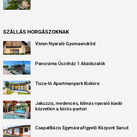
SZÁLLÁS HORGÁSZOKNAK
Vivien Nyaraló Gyomaendrőd
Panoráma Úszóház 1 Abádszalók
Tisza-tó Apartmanpark Kisköre
Jakuzzis, medencés, klímás nyaraló kiadó
közvetlen a körös-parton
CsapatBázis EgymásraFigyelő Központ Sarud