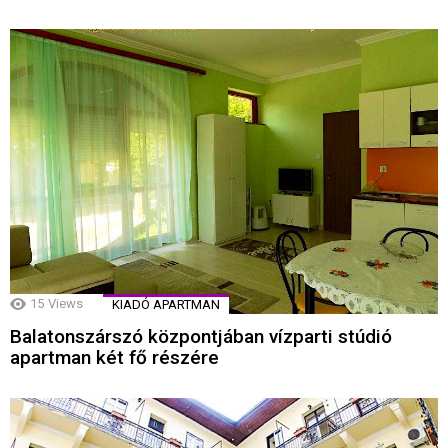
15
Views
KIADÓ APARTMAN
Balatonszárszó központjában vízparti stúdió
apartman két fő részére