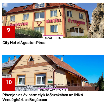
SZÁLLODA
City Hotel Ágoston Pécs
KIADÓ APARTMAN
Pihenjen az év bármelyik időszakában az Ildikó
Vendégházban Bogácson