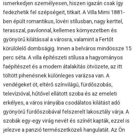
ismerkedjen személyesen, hiszen igazán csak így
fedezhetik fel szépségeit, titkait. A Villa Mimi 1881-
ben épült romantikus, lövéri stílusban, nagy kerttel,
terasszal, pavilonnal, kellemes környezetben és
gyönyörű kilátással a városra, valamint a Fertőt
körülölelő dombságig. Innen a belváros mindössze 15
perc séta. A villa építészeti stílusa a hagyományos
faépítészet és a modern átalakítás ötvözete, az itt
töltött pihenésnek különleges varázsa van. A
vendégeket öt, eltérő színvilágú, fürdőszobás,
televízióval, hűtővel ellátott szoba és az emeleti
erkélyes, a város irányába csodálatos kilátást adó
gyönyörű fürdőszobával felszerelt lakosztály várja. A
szobák egy-egy virág nevét és színét kapták, ezzel is
jelezve a panzió természetközeli hangulatát. Az Ön