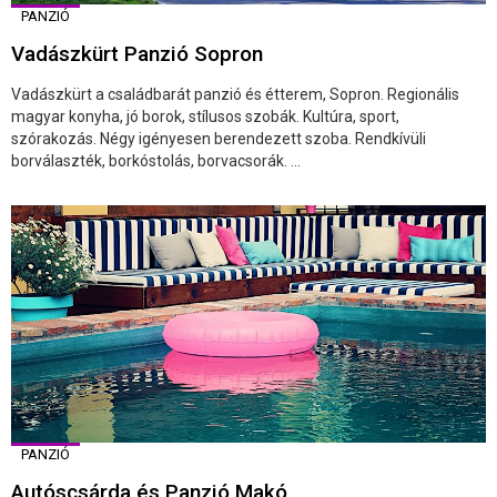
PANZIÓ
Vadászkürt Panzió Sopron
Vadászkürt a családbarát panzió és étterem, Sopron. Regionális
magyar konyha, jó borok, stílusos szobák. Kultúra, sport,
szórakozás. Négy igényesen berendezett szoba. Rendkívüli
borválaszték, borkóstolás, borvacsorák. ...
PANZIÓ
Autóscsárda és Panzió Makó