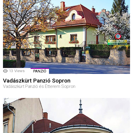
13
Views
PANZIÓ
Vadászkürt Panzió Sopron
Vadászkürt Panzió és Étterem Sopron