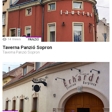
14
Views
PANZIÓ
Taverna Panzió Sopron
Taverna Panzió Sopron