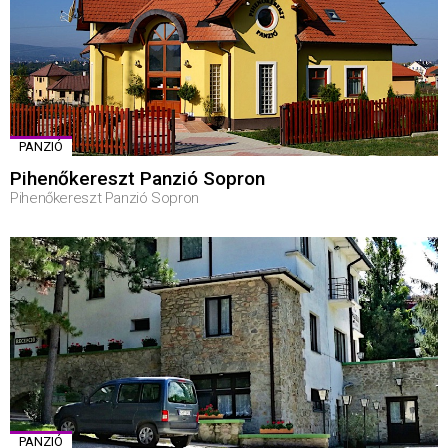
PANZIÓ
Pihenőkereszt Panzió Sopron
Pihenőkereszt Panzió Sopron
PANZIÓ