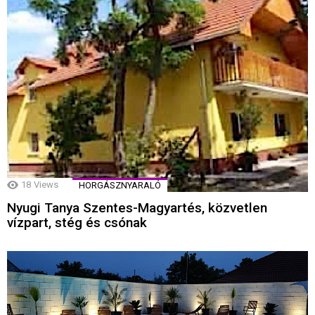
18
Views
HORGÁSZNYARALÓ
Nyugi Tanya Szentes-Magyartés, közvetlen
vízpart, stég és csónak