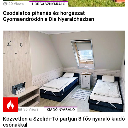
20
Views
HORGÁSZNYARALÓ
Csodálatos pihenés és horgászat
Gyomaendrődön a Dia Nyaralóházban
36
Views
KIADÓ NYARALÓ
Közvetlen a Szelidi-Tó partján 8 fős nyaraló kiadó
csónakkal