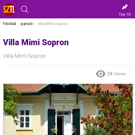
KERESÉS
Top 10
Itt vagy most:
Főoldal
panzió
Villa Mimi Sopron
Villa Mimi Sopron
Villa Mimi Sopron
24
Views