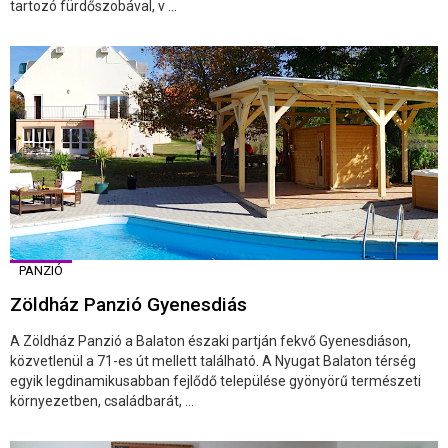
tartozó fürdőszobával, v ...
PANZIÓ
Zöldház Panzió Gyenesdiás
A Zöldház Panzió a Balaton északi partján fekvő Gyenesdiáson,
közvetlenül a 71-es út mellett található. A Nyugat Balaton térség
egyik legdinamikusabban fejlődő települése gyönyörű természeti
környezetben, családbarát, ...