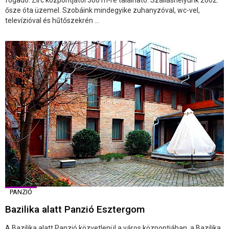
ősze óta üzemel. Szobáink mindegyike zuhanyzóval, wc-vel,
televízióval és hűtőszekrén ...
PANZIÓ
Bazilika alatt Panzió Esztergom
A Bazilika alatt Panzió közvetlenül a város központjában, a Bazilika