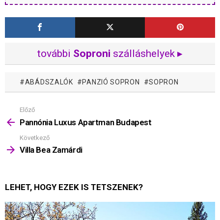
további
Soproni
szálláshelyek ▸
ABÁDSZALÓK
PANZIÓ SOPRON
SOPRON
Előző
Mutass
többet
Pannónia Luxus Apartman Budapest
Következő
Villa Bea Zamárdi
LEHET, HOGY EZEK IS TETSZENEK?