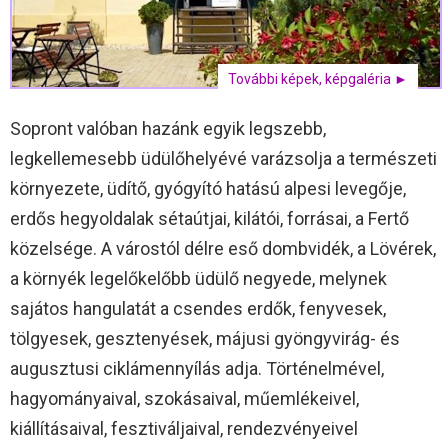
További képek, képgaléria ►
Sopront valóban hazánk egyik legszebb,
legkellemesebb üdülőhelyévé varázsolja a természeti
környezete, üdítő, gyógyító hatású alpesi levegője,
erdős hegyoldalak sétaútjai, kilátói, forrásai, a Fertő
közelsége. A várostól délre eső dombvidék, a Lövérek,
a környék legelőkelőbb üdülő negyede, melynek
sajátos hangulatát a csendes erdők, fenyvesek,
tölgyesek, gesztenyések, májusi gyöngyvirág- és
augusztusi ciklámennyílás adja. Történelmével,
hagyományaival, szokásaival, műemlékeivel,
kiállításaival, fesztiváljaival, rendezvényeivel