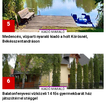
KIADÓ NYARALÓ
Medencés, vízparti nyaraló kiadó a holt Körösnél,
Békésszentandráson
KIADÓ NYARALÓ
Balatonfenyvesi vízközeli 14 fős gyermekbarát ház
játszótérrel stéggel