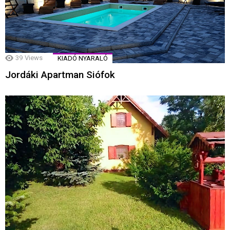
39
Views
KIADÓ NYARALÓ
Jordáki Apartman Siófok