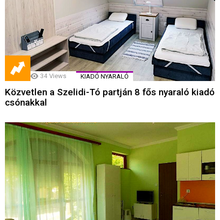
34
Views
KIADÓ NYARALÓ
Közvetlen a Szelidi-Tó partján 8 fős nyaraló kiadó
csónakkal