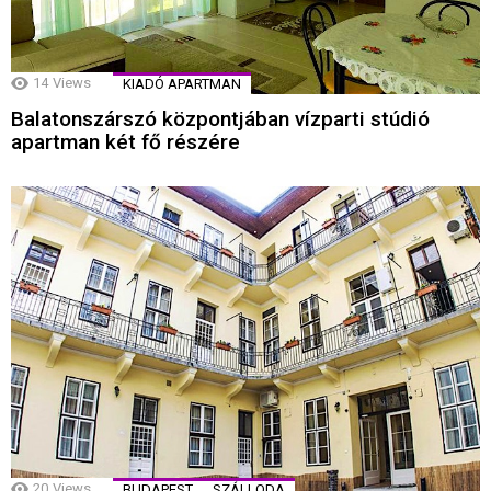
14
Views
KIADÓ APARTMAN
Balatonszárszó központjában vízparti stúdió
apartman két fő részére
20
Views
BUDAPEST
SZÁLLODA