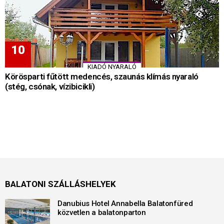
KIADÓ NYARALÓ
Körösparti fűtött medencés, szaunás klímás nyaraló
(stég, csónak, vízibicikli)
BALATONI SZÁLLÁSHELYEK
Danubius Hotel Annabella Balatonfüred
közvetlen a balatonparton