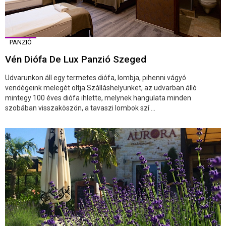
PANZIÓ
Vén Diófa De Lux Panzió Szeged
Udvarunkon áll egy termetes diófa, lombja, pihenni vágyó
vendégeink melegét oltja Szálláshelyünket, az udvarban álló
mintegy 100 éves diófa ihlette, melynek hangulata minden
szobában visszaköszön, a tavaszi lombok szí ...