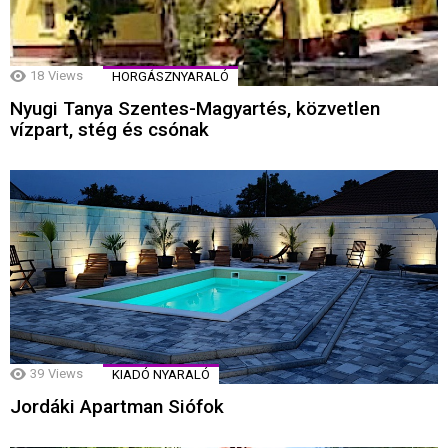
18
Views
HORGÁSZNYARALÓ
Nyugi Tanya Szentes-Magyartés, közvetlen
vízpart, stég és csónak
39
Views
KIADÓ NYARALÓ
Jordáki Apartman Siófok