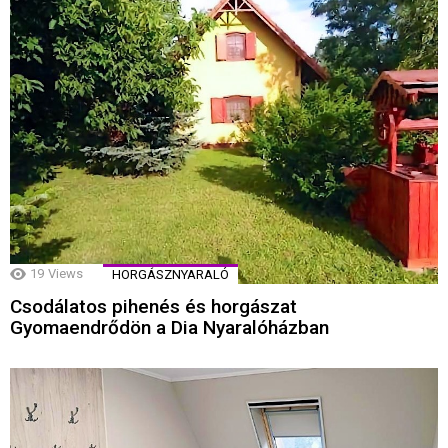
19
Views
HORGÁSZNYARALÓ
Csodálatos pihenés és horgászat
Gyomaendrődön a Dia Nyaralóházban