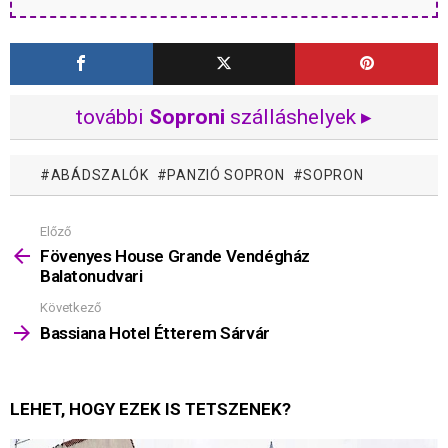
további
Soproni
szálláshelyek ▸
ABÁDSZALÓK
PANZIÓ SOPRON
SOPRON
Előző
Mutass
többet
Fövenyes House Grande Vendégház
Balatonudvari
Következő
Bassiana Hotel Étterem Sárvár
LEHET, HOGY EZEK IS TETSZENEK?