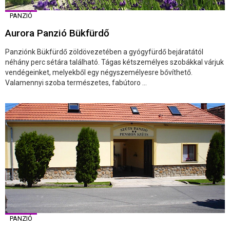
PANZIÓ
Aurora Panzió Bükfürdő
Panziónk Bükfürdő zöldövezetében a gyógyfürdő bejáratától
néhány perc sétára található. Tágas kétszemélyes szobákkal várjuk
vendégeinket, melyekből egy négyszemélyesre bővíthető.
Valamennyi szoba természetes, fabútoro ...
PANZIÓ