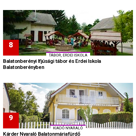
TÁBOR, ERDEI ISKOLA
Balatonberényi Ifjúsági tábor és Erdei Iskola
Balatonberényben
KIADÓ NYARALÓ
Kárder Nyaraló Balatonmáriafürdő