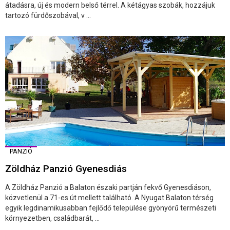
átadásra, új és modern belső térrel. A kétágyas szobák, hozzájuk
tartozó fürdőszobával, v ...
PANZIÓ
Zöldház Panzió Gyenesdiás
A Zöldház Panzió a Balaton északi partján fekvő Gyenesdiáson,
közvetlenül a 71-es út mellett található. A Nyugat Balaton térség
egyik legdinamikusabban fejlődő települése gyönyörű természeti
környezetben, családbarát, ...