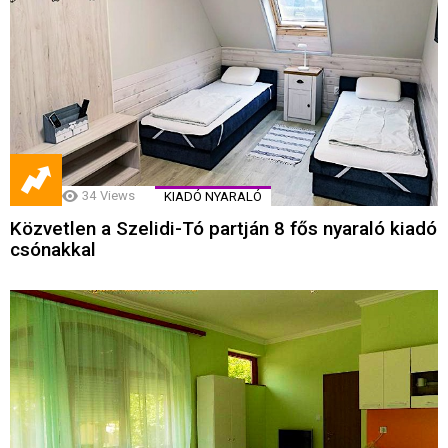
34
Views
KIADÓ NYARALÓ
Közvetlen a Szelidi-Tó partján 8 fős nyaraló kiadó
csónakkal