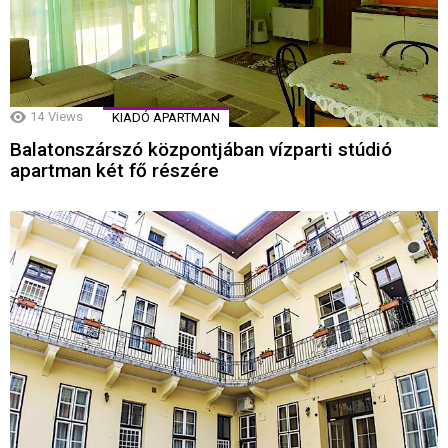
14
Views
KIADÓ APARTMAN
Balatonszárszó központjában vízparti stúdió
apartman két fő részére