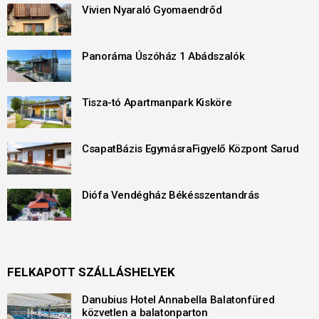
Vivien Nyaraló Gyomaendrőd
Panoráma Úszóház 1 Abádszalók
Tisza-tó Apartmanpark Kisköre
CsapatBázis EgymásraFigyelő Központ Sarud
Diófa Vendégház Békésszentandrás
FELKAPOTT SZÁLLÁSHELYEK
Danubius Hotel Annabella Balatonfüred
közvetlen a balatonparton