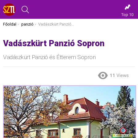
KERESÉS
Top 10
Itt vagy most:
Főoldal
panzió
Vadászkürt Panzió Sopron
Vadászkürt Panzió Sopron
Vadászkürt Panzió és Étterem Sopron
11
Views