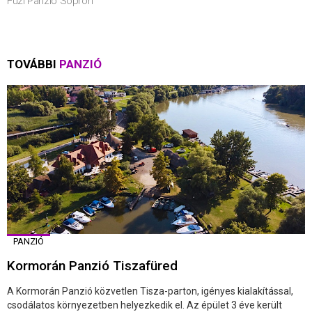
Füzi Panzió Sopron
TOVÁBBI
PANZIÓ
PANZIÓ
Kormorán Panzió Tiszafüred
A Kormorán Panzió közvetlen Tisza-parton, igényes kialakítással,
csodálatos környezetben helyezkedik el. Az épület 3 éve került