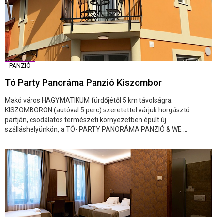
PANZIÓ
Tó Party Panoráma Panzió Kiszombor
Makó város HAGYMATIKUM fürdőjétől 5 km távolságra:
KISZOMBORON (autóval 5 perc) szeretettel várjuk horgásztó
partján, csodálatos természeti környezetben épült új
szálláshelyünkön, a TÓ- PARTY PANORÁMA PANZIÓ & WE ...