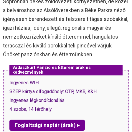
Sopronban békés zöldövezeti környezetben, de közel
a belvároshoz az Alsólőverekben a Béke Parkra néző
igényesen berendezett és felszerelt tágas szobákkal,
igazi házias, idényjellegű, regionális magyar és
nemzetközi ízeket kínáló étteremmel, hangulatos
terasszal és kiváló borokkal teli pincével várjuk
Önöket panziónkban és éttermünkben.
Vadászkürt Panzió és Étterem árak és
kedvezmények
Ingyenes WIFI
SZÉP kártya elfogadóhely: OTP, MKB, K&H
Ingyenes légkondícionálás
4 szoba, 14 férőhely
Foglaltsági naptár (árak) ▸