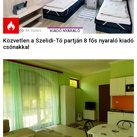
34
Views
KIADÓ NYARALÓ
Közvetlen a Szelidi-Tó partján 8 fős nyaraló kiadó
csónakkal