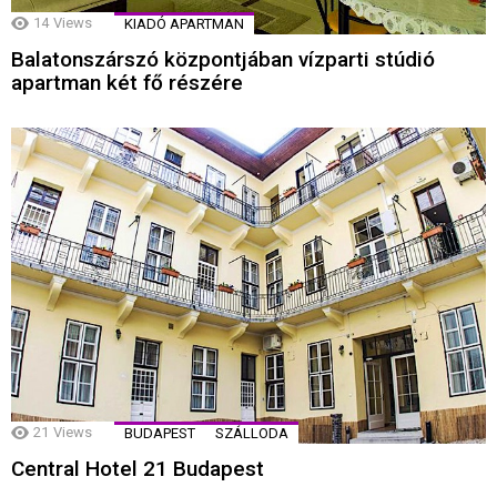
14
Views
KIADÓ APARTMAN
Balatonszárszó központjában vízparti stúdió
apartman két fő részére
21
Views
BUDAPEST
SZÁLLODA
Central Hotel 21 Budapest