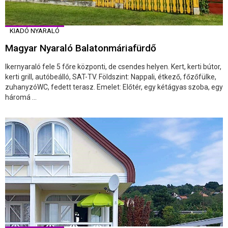
KIADÓ NYARALÓ
Magyar Nyaraló Balatonmáriafürdő
Ikernyaraló fele 5 főre központi, de csendes helyen. Kert, kerti bútor,
kerti grill, autóbeálló, SAT-TV. Földszint: Nappali, étkező, főzőfülke,
zuhanyzóWC, fedett terasz. Emelet: Előtér, egy kétágyas szoba, egy
háromá ...