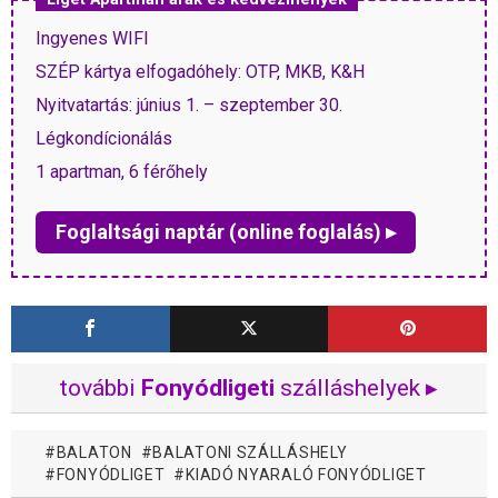
Ingyenes WIFI
SZÉP kártya elfogadóhely: OTP, MKB, K&H
Nyitvatartás: június 1. – szeptember 30.
Légkondícionálás
1 apartman, 6 férőhely
Foglaltsági naptár (online foglalás) ▸
további
Fonyódligeti
szálláshelyek ▸
BALATON
BALATONI SZÁLLÁSHELY
FONYÓDLIGET
KIADÓ NYARALÓ FONYÓDLIGET