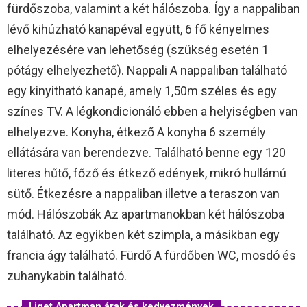
fürdőszoba, valamint a két hálószoba. Így a nappaliban
lévő kihúzható kanapéval együtt, 6 fő kényelmes
elhelyezésére van lehetőség (szükség esetén 1
pótágy elhelyezhető). Nappali A nappaliban található
egy kinyitható kanapé, amely 1,50m széles és egy
színes TV. A légkondicionáló ebben a helyiségben van
elhelyezve. Konyha, étkező A konyha 6 személy
ellátására van berendezve. Található benne egy 120
literes hűtő, főző és étkező edények, mikró hullámú
sütő. Étkezésre a nappaliban illetve a teraszon van
mód. Hálószobák Az apartmanokban két hálószoba
található. Az egyikben két szimpla, a másikban egy
francia ágy található. Fürdő A fürdőben WC, mosdó és
zuhanykabin található.
Liget Apartman árak és kedvezmények