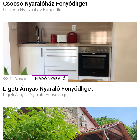
Csocsó Nyaralóház Fonyódliget
Csocsó Nyaralóház Fonyódliget
14
Views
KIADÓ NYARALÓ
Ligeti Árnyas Nyaraló Fonyódliget
Ligeti Árnyas Nyaraló Fonyódliget