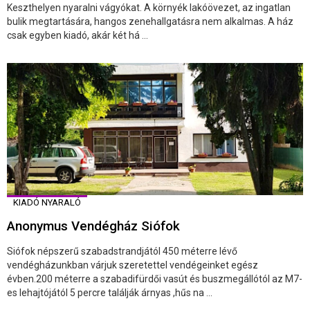
Keszthelyen nyaralni vágyókat. A környék lakóövezet, az ingatlan
bulik megtartására, hangos zenehallgatásra nem alkalmas. A ház
csak egyben kiadó, akár két há ...
KIADÓ NYARALÓ
Anonymus Vendégház Siófok
Siófok népszerű szabadstrandjától 450 méterre lévő
vendégházunkban várjuk szeretettel vendégeinket egész
évben.200 méterre a szabadifürdői vasút és buszmegállótól az M7-
es lehajtójától 5 percre találják árnyas ,hűs na ...