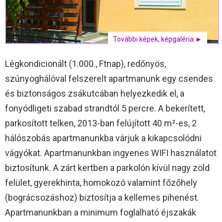
További képek, képgaléria ►
Légkondicionált (1.000., Ftnap), redőnyös,
szúnyoghálóval felszerelt apartmanunk egy csendes
és biztonságos zsákutcában helyezkedik el, a
fonyódligeti szabad strandtól 5 percre. A bekerített,
parkosított telken, 2013-ban felújított 40 m²-es, 2
hálószobás apartmanunkba várjuk a kikapcsolódni
vágyókat. Apartmanunkban ingyenes WIFI használatot
biztosítunk. A zárt kertben a parkolón kívül nagy zöld
felület, gyerekhinta, homokozó valamint főzőhely
(bográcsozáshoz) biztosítja a kellemes pihenést.
Apartmanunkban a minimum foglalható éjszakák