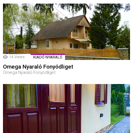
14
Views
KIADÓ NYARALÓ
Omega Nyaraló Fonyódliget
Omega Nyaraló Fonyódliget