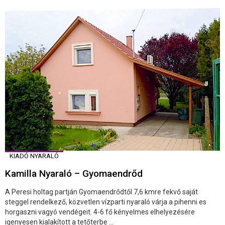
KIADÓ NYARALÓ
Kamilla Nyaraló – Gyomaendrőd
A Peresi holtag partján Gyomaendrődtől 7,6 kmre fekvő saját
steggel rendelkező, közvetlen vízparti nyaraló várja a pihenni es
horgaszni vagyó vendégeit. 4-6 fő kényelmes elhelyezésére
igenyesen kialakított a tetőterbe ...