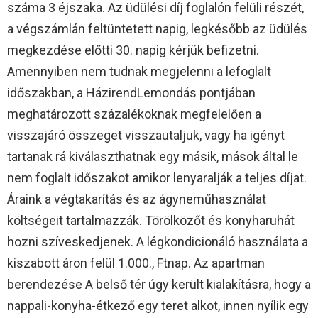
száma 3 éjszaka. Az üdülési díj foglalón felüli részét,
a végszámlán feltüntetett napig, legkésőbb az üdülés
megkezdése előtti 30. napig kérjük befizetni.
Amennyiben nem tudnak megjelenni a lefoglalt
időszakban, a HázirendLemondás pontjában
meghatározott százalékoknak megfelelően a
visszajáró összeget visszautaljuk, vagy ha igényt
tartanak rá kiválaszthatnak egy másik, mások által le
nem foglalt időszakot amikor lenyaralják a teljes díjat.
Áraink a végtakarítás és az ágyneműhasználat
költségeit tartalmazzák. Törölközőt és konyharuhát
hozni szíveskedjenek. A légkondicionáló használata a
kiszabott áron felül 1.000., Ftnap. Az apartman
berendezése A belső tér úgy került kialakításra, hogy a
nappali-konyha-étkező egy teret alkot, innen nyílik egy