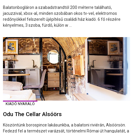
Balatonbogláron a szabadstrandtól 200 méterre található,
jacuzzival, xbox-al, minden szobában okos tv-vel, elektromos
redőnyökkel felszerelt újépítésű családi ház kiadó. 6 fő részére
kényelmes, 3 szoba, fürdő, külön w ...
KIADÓ NYARALÓ
Odu The Cellar Alsóörs
Köszöntünk borospince lakásunkba, a balatoni riviérán, Alsóörsön.
Fedezd fel a természet varázsát, történelmi Római út hangulatát, a