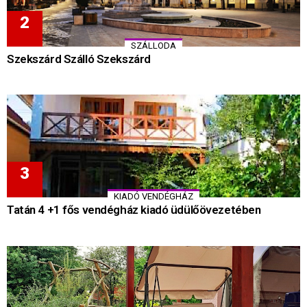
SZÁLLODA
Szekszárd Szálló Szekszárd
KIADÓ VENDÉGHÁZ
Tatán 4 +1 fős vendégház kiadó üdülőövezetében