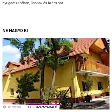
nyugodt utcában, Csopak és Arács hat ...
NE HAGYD KI
18
Views
HORGÁSZNYARALÓ