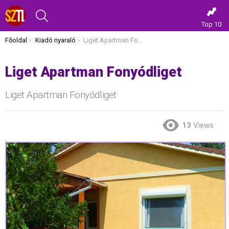
KERESÉS
Top 10
Itt vagy most:
Főoldal
Kiadó nyaraló
Liget Apartman Fonyódliget
Liget Apartman Fonyódliget
Liget Apartman Fonyódliget
13
Views