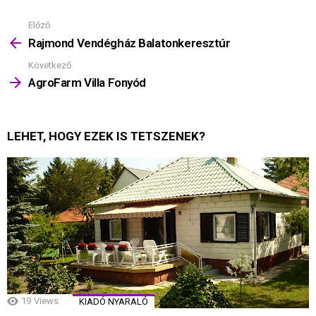
Előző
Mutass
többet
Rajmond Vendégház Balatonkeresztúr
Következő
AgroFarm Villa Fonyód
LEHET, HOGY EZEK IS TETSZENEK?
19
Views
KIADÓ NYARALÓ