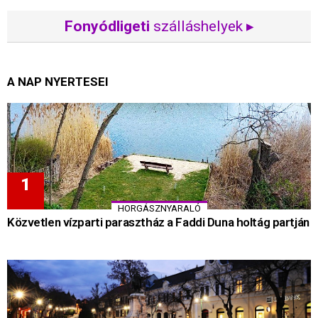
Fonyódligeti
szálláshelyek ▸
A NAP NYERTESEI
HORGÁSZNYARALÓ
Közvetlen vízparti parasztház a Faddi Duna holtág partján