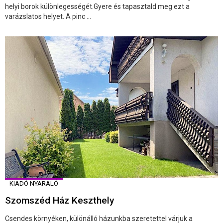
helyi borok különlegességét.Gyere és tapasztald meg ezt a
varázslatos helyet. A pinc ...
KIADÓ NYARALÓ
Szomszéd Ház Keszthely
Csendes környéken, különálló házunkba szeretettel várjuk a