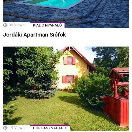
39
Views
KIADÓ NYARALÓ
Jordáki Apartman Siófok
19
Views
HORGÁSZNYARALÓ