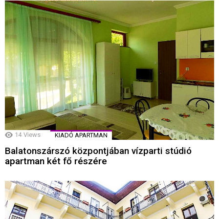
14
Views
KIADÓ APARTMAN
Balatonszárszó központjában vízparti stúdió
apartman két fő részére