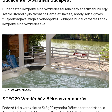
Budacenter Apartman Budapest
Budapesten központi elhelyezkedéssel található apartmanunk egy
sétáló utcáról nyíló társasház emeleti lakása, amely sok előnyös
tulajdonságával várja a vendégeket. Budapes budai városrészének
központi elhelyezkedéséve ...
KIADÓ APARTMAN
STÉG29 Vendégház Békésszentandrás
Fedezd fel a varázslatos Stég29 nyaralót Békésszentandráson, a