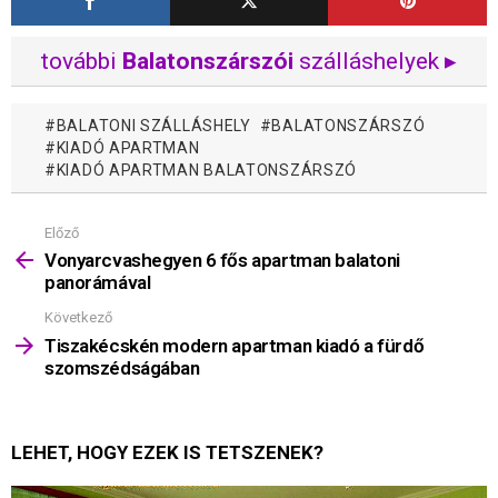
további
Balatonszárszói
szálláshelyek ▸
BALATONI SZÁLLÁSHELY
BALATONSZÁRSZÓ
KIADÓ APARTMAN
KIADÓ APARTMAN BALATONSZÁRSZÓ
Előző
Mutass
többet
Vonyarcvashegyen 6 fős apartman balatoni
panorámával
Következő
Tiszakécskén modern apartman kiadó a fürdő
szomszédságában
LEHET, HOGY EZEK IS TETSZENEK?