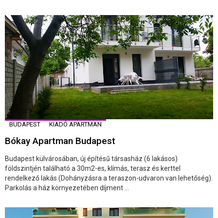
BUDAPEST
KIADÓ APARTMAN
Bókay Apartman Budapest
Budapest külvárosában, új építésű társasház (6 lakásos)
földszintjén található a 30m2-es, klímás, terasz és kerttel
rendelkező lakás (Dohányzásra a teraszon-udvaron van lehetőség).
Parkolás a ház környezetében díjment ...