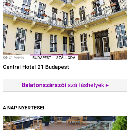
21
Views
BUDAPEST
SZÁLLODA
Central Hotel 21 Budapest
Balatonszárszói
szálláshelyek ▸
A NAP NYERTESEI