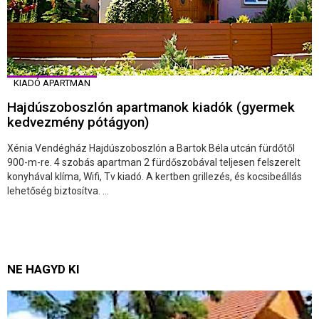
KIADÓ APARTMAN
Hajdúszoboszlón apartmanok kiadók (gyermek
kedvezmény pótágyon)
Xénia Vendégház Hajdúszoboszlón a Bartok Béla utcán fürdőtől
900-m-re. 4 szobás apartman 2 fürdőszobával teljesen felszerelt
konyhával klíma, Wifi, Tv kiadó. A kertben grillezés, és kocsibeállás
lehetőség biztosítva. ...
NE HAGYD KI