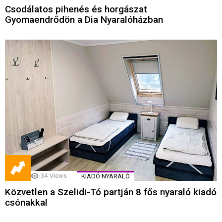
Csodálatos pihenés és horgászat
Gyomaendrődön a Dia Nyaralóházban
34
Views
KIADÓ NYARALÓ
Közvetlen a Szelidi-Tó partján 8 fős nyaraló kiadó
csónakkal