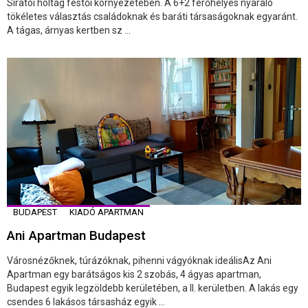
Siratói holtág festői környezetében. A 6+2 férőhelyes nyaraló
tökéletes választás családoknak és baráti társaságoknak egyaránt.
A tágas, árnyas kertben sz ...
BUDAPEST
KIADÓ APARTMAN
Ani Apartman Budapest
Városnézőknek, túrázóknak, pihenni vágyóknak ideálisAz Ani
Apartman egy barátságos kis 2 szobás, 4 ágyas apartman,
Budapest egyik legzöldebb kerületében, a II. kerületben. A lakás egy
csendes 6 lakásos társasház egyik ...