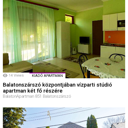
14
Views
KIADÓ APARTMAN
Balatonszárszó központjában vízparti stúdió
apartman két fő részére
BalatonApartman 851 Balatonszárszó