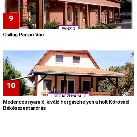
PANZIÓ
Csillag Panzió Vác
HORGÁSZNYARALÓ
Medencés nyaraló, kiváló horgászhelyen a holt Körösnél
Békésszentandrás