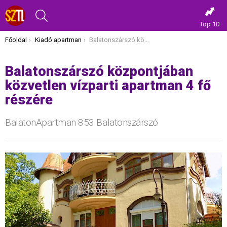
KERESÉS
Top 10
Itt vagy most:
Főoldal
Kiadó apartman
Balatonszárszó központjában közvetlen vízparti apartman 4 fő részére
Balatonszárszó központjában
közvetlen vízparti apartman 4 fő
részére
BalatonApartman 853 Balatonszárszó