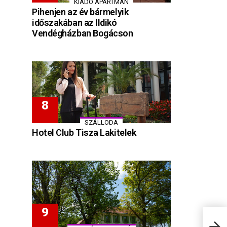
KIADÓ APARTMAN
Pihenjen az év bármelyik
időszakában az Ildikó
Vendégházban Bogácson
SZÁLLODA
Hotel Club Tisza Lakitelek
Bala