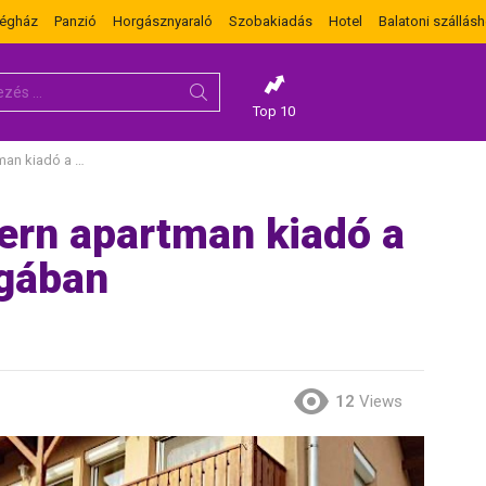
dégház
Panzió
Horgásznyaraló
Szobakiadás
Hotel
Balatoni szállásh
Top 10
ő szomszédságában
rn apartman kiadó a
gában
12
Views