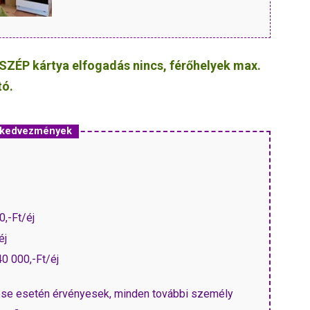
SZÉP kártya elfogadás nincs, férőhelyek max.
tó.
s kedvezmények
0,-Ft/éj
éj
0 000,-Ft/éj
ezése esetén érvényesek, minden további személy