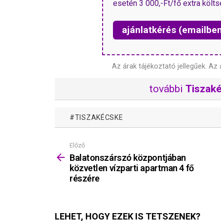
esetén 3 000,-Ft/fő extra költs
ajánlatkérés (emailbe
Az árak tájékoztató jellegűek.
Az 
további
Tiszak
TISZAKÉCSKE
Előző
Mutass
többet
Balatonszárszó központjában
közvetlen vízparti apartman 4 fő
részére
LEHET, HOGY EZEK IS TETSZENEK?