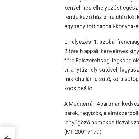
kényelmes elhelyezést egész é
rendelkező ház emeletén két k
egybenyitott nappali-konyha-é
Elhelyezés: 1. szoba: franciaá
2 főre Nappali: kényelmes kin
főre Felszereltség: légkondíci
villanytűzhely sütővel, fagyas
mikrohullámú sütő, kerti sütög
kocsibeálló
A Mediterrán Apartman kedve
bárok, fagyizók, élelmiszerbol
lenyűgöző homokos tiszai szaba
(MH20017179)
en