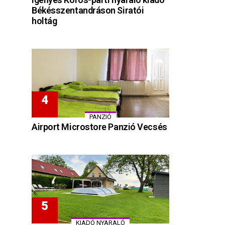
Békésszentandráson Siratói
holtág
PANZIÓ
Airport Microstore Panzió Vecsés
KIADÓ NYARALÓ