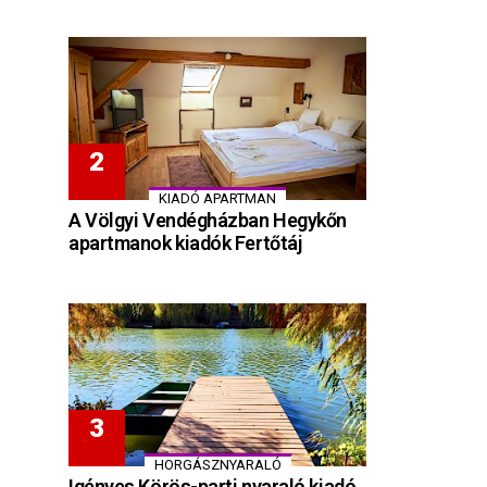
KIADÓ APARTMAN
A Völgyi Vendégházban Hegykőn
apartmanok kiadók Fertőtáj
HORGÁSZNYARALÓ
Igényes Körös-parti nyaraló kiadó