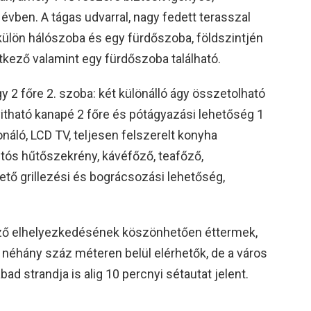
vben. A tágas udvarral, nagy fedett terasszal
ülön hálószoba és egy fürdőszoba, földszintjén
tkező valamint egy fürdőszoba található.
gy 2 főre 2. szoba: két különálló ágy összetolható
yitható kanapé 2 főre és pótágyazási lehetőség 1
onáló, LCD TV, teljesen felszerelt konyha
ztós hűtőszekrény, kávéfőző, teafőző,
ető grillezési és bográcsozási lehetőség,
ző elhelyezkedésének köszönhetően éttermek,
t néhány száz méteren belül elérhetők, de a város
d strandja is alig 10 percnyi sétautat jelent.