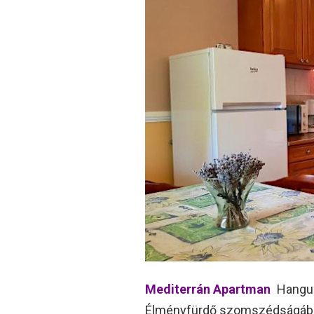
Mediterrán Apartman
Hangul
Élményfürdő szomszédságában,