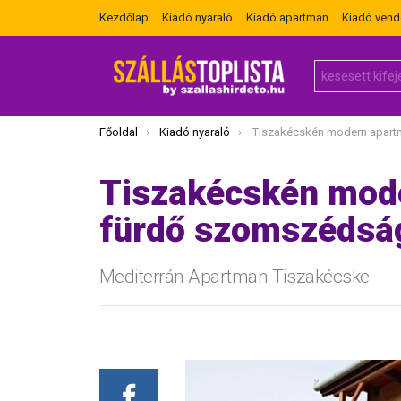
Kezdőlap
Kiadó nyaraló
Kiadó apartman
Kiadó ven
Search
for:
Itt vagy most:
Főoldal
Kiadó nyaraló
Tiszakécskén modern apartman kiadó a fürd
Tiszakécskén mode
fürdő szomszédsá
Mediterrán Apartman Tiszakécske