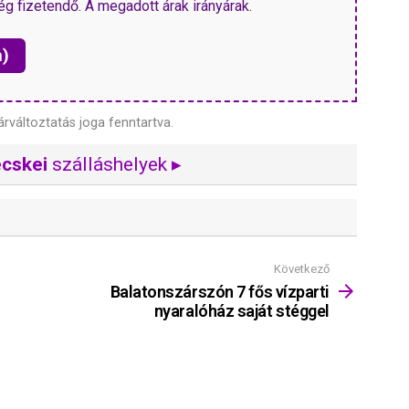
ég fizetendő. A megadott árak irányárak.
n)
árváltoztatás joga fenntartva.
écskei
szálláshelyek ▸
Következő
Balatonszárszón 7 fős vízparti
nyaralóház saját stéggel