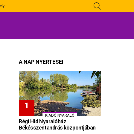
KERESÉS
ely
A NAP NYERTESEI
KIADÓ NYARALÓ
Régi Híd Nyaralóház
Békésszentandrás központjában