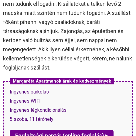
nem tudunk elfogadni. Kisállatokat a telken levő 2
macska miatt szintén nem tudunk fogadni. A szállást
főként pihenni vágyó családoknak, baráti
társaságoknak ajánljuk. Zajongás, az épületben és
kertben való bulizás sem éjjel, sem nappal nem
megengedett. Akik ilyen céllal érkeznének, a későbbi
kellemetlenségek elkerülése végett, kérem, ne nálunk
foglaljanak szállást.
Margaréta Apartmanok árak és kedvezmények
Ingyenes parkolás
Ingyenes WIFI
Ingyenes légkondícionálás
5 szoba, 11 férőhely
Foglaltsági naptár (online foglalás) ▸