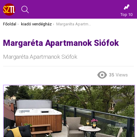
KERESÉS
Top 10
Itt vagy most:
Főoldal
kiadó vendégház
Margaréta Apartmanok Siófok
Margaréta Apartmanok Siófok
Margaréta Apartmanok Siófok
35
Views