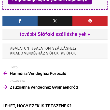
további
Siófoki
szálláshelyek ▸
BALATON
BALATONI SZÁLLÁSHELY
KIADÓ VENDÉGHÁZ SIÓFOK
SIÓFOK
Előző
Mutass
többet
Harmónia Vendégház Poroszló
Következő
Zsuzsanna Vendégház Gyomaendrőd
LEHET, HOGY EZEK IS TETSZENEK?