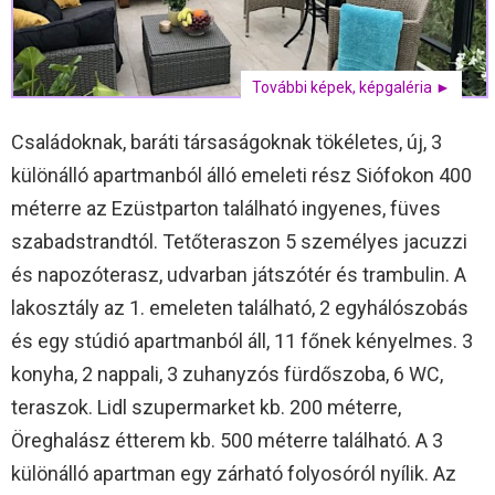
További képek, képgaléria ►
Családoknak, baráti társaságoknak tökéletes, új, 3
különálló apartmanból álló emeleti rész Siófokon 400
méterre az Ezüstparton található ingyenes, füves
szabadstrandtól. Tetőteraszon 5 személyes jacuzzi
és napozóterasz, udvarban játszótér és trambulin. A
lakosztály az 1. emeleten található, 2 egyhálószobás
és egy stúdió apartmanból áll, 11 főnek kényelmes. 3
konyha, 2 nappali, 3 zuhanyzós fürdőszoba, 6 WC,
teraszok. Lidl szupermarket kb. 200 méterre,
Öreghalász étterem kb. 500 méterre található. A 3
különálló apartman egy zárható folyosóról nyílik. Az