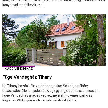
környezetben. 3 hálószobával, 2 fürdőszobával, tágas nappalival és
konyhával rendelkezik, mel ...
KIADÓ VENDÉGHÁZ
Füge Vendégház Tihany
Ha Tihany hazánk ékszerdoboza, akkor Sajkod, a néhány
utcácskából álló településrész, egy gyöngyszem a szelencében.
Füge Vendégház árak és kedvezmények Ingyenes parkolás
Ingyenes WIFI Ingyenes légkondícionálás 4 szoba ...