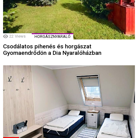
22
Views
HORGÁSZNYARALÓ
Csodálatos pihenés és horgászat
Gyomaendrődön a Dia Nyaralóházban