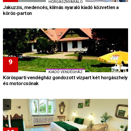
HORGÁSZNYARALÓ
Jakuzzis, medencés, klímás nyaraló kiadó közvetlen a
körös-parton
KIADÓ VENDÉGHÁZ
Körösparti vendégház gondozott vízpart két horgászhely
és motorcsónak