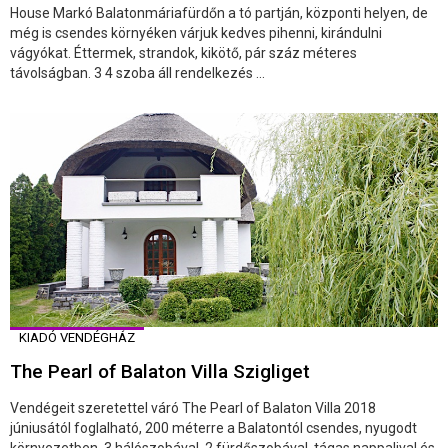
House Markó Balatonmáriafürdőn a tó partján, központi helyen, de
még is csendes környéken várjuk kedves pihenni, kirándulni
vágyókat. Éttermek, strandok, kikötő, pár száz méteres
távolságban. 3 4 szoba áll rendelkezés ...
KIADÓ VENDÉGHÁZ
The Pearl of Balaton Villa Szigliget
Vendégeit szeretettel váró The Pearl of Balaton Villa 2018
júniusától foglalható, 200 méterre a Balatontól csendes, nyugodt