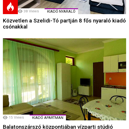
38
Views
KIADÓ NYARALÓ
Közvetlen a Szelidi-Tó partján 8 fős nyaraló kiadó
csónakkal
15
Views
KIADÓ APARTMAN
Balatonszárszó központjában vízparti stúdió