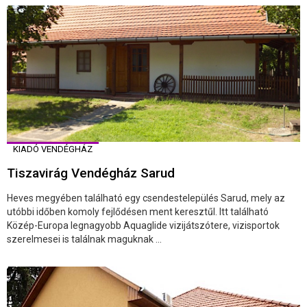
KIADÓ VENDÉGHÁZ
Tiszavirág Vendégház Sarud
Heves megyében található egy csendestelepülés Sarud, mely az
utóbbi időben komoly fejlődésen ment keresztűl. Itt található
Közép-Europa legnagyobb Aquaglide vizijátszótere, vizisportok
szerelmesei is találnak maguknak ...