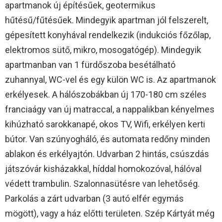
apartmanok új építésűek, geotermikus
hűtésű/fűtésűek. Mindegyik apartman jól felszerelt,
gépesített konyhával rendelkezik (indukciós főzőlap,
elektromos sütő, mikro, mosogatógép). Mindegyik
apartmanban van 1 fürdőszoba besétálható
zuhannyal, WC-vel és egy külön WC is. Az apartmanok
erkélyesek. A hálószobákban új 170-180 cm széles
franciaágy van új matraccal, a nappalikban kényelmes
kihúzható sarokkanapé, okos TV, Wifi, erkélyen kerti
bútor. Van szúnyogháló, és automata redőny minden
ablakon és erkélyajtón. Udvarban 2 hintás, csúszdás
játszóvár kisházakkal, híddal homokozóval, hálóval
védett trambulin. Szalonnasütésre van lehetőség.
Parkolás a zárt udvarban (3 autó elfér egymás
mögött), vagy a ház előtti területen. Szép Kártyát még