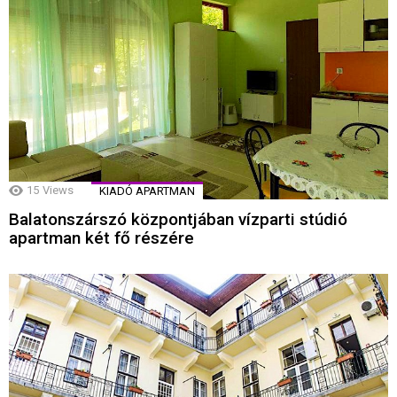
15
Views
KIADÓ APARTMAN
Balatonszárszó központjában vízparti stúdió
apartman két fő részére