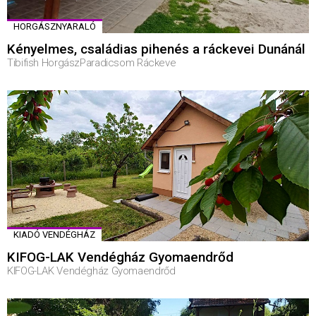
HORGÁSZNYARALÓ
Kényelmes, családias pihenés a ráckevei Dunánál
Tibifish HorgászParadicsom Ráckeve
KIADÓ VENDÉGHÁZ
KIFOG-LAK Vendégház Gyomaendrőd
KIFOG-LAK Vendégház Gyomaendrőd