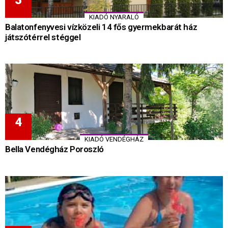
KIADÓ NYARALÓ
Balatonfenyvesi vízközeli 14 fős gyermekbarát ház
játszótérrel stéggel
KIADÓ VENDÉGHÁZ
Bella Vendégház Poroszló