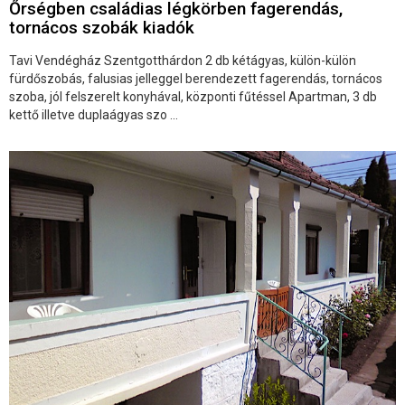
Őrségben családias légkörben fagerendás,
tornácos szobák kiadók
Tavi Vendégház Szentgotthárdon 2 db kétágyas, külön-külön
fürdőszobás, falusias jelleggel berendezett fagerendás, tornácos
szoba, jól felszerelt konyhával, központi fűtéssel Apartman, 3 db
kettő illetve duplaágyas szo ...