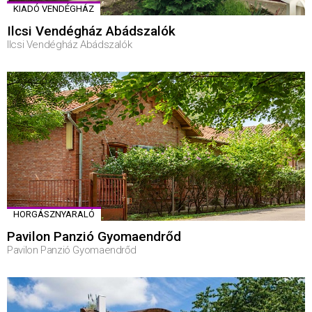
KIADÓ VENDÉGHÁZ
Ilcsi Vendégház Abádszalók
Ilcsi Vendégház Abádszalók
HORGÁSZNYARALÓ
Pavilon Panzió Gyomaendrőd
Pavilon Panzió Gyomaendrőd