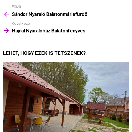
Előző
Mutass
többet
Sándor Nyaraló Balatonmáriafürdő
Következő
Hajnal Nyaralóház Balatonfenyves
LEHET, HOGY EZEK IS TETSZENEK?