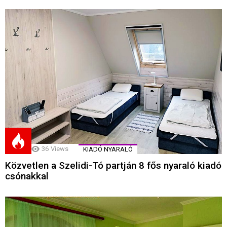
36
Views
KIADÓ NYARALÓ
Közvetlen a Szelidi-Tó partján 8 fős nyaraló kiadó
csónakkal