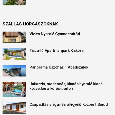
SZÁLLÁS HORGÁSZOKNAK
Vivien Nyaraló Gyomaendrőd
Tisza-tó Apartmanpark Kisköre
Panoráma Úszóház 1 Abádszalók
Jakuzzis, medencés, klímás nyaraló kiadó
közvetlen a körös-parton
CsapatBázis EgymásraFigyelő Központ Sarud