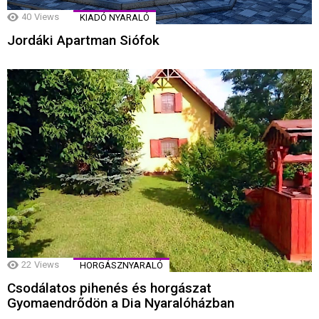
40
Views
KIADÓ NYARALÓ
Jordáki Apartman Siófok
22
Views
HORGÁSZNYARALÓ
Csodálatos pihenés és horgászat
Gyomaendrődön a Dia Nyaralóházban