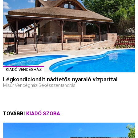
KIADÓ VENDÉGHÁZ
Légkondicionált nádtetős nyaraló vízparttal
Misúr Vendégház Békésszentandrás
TOVÁBBI
KIADÓ SZOBA