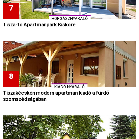
HORGÁSZNYARALÓ
Tisza-tó Apartmanpark Kisköre
KIADÓ NYARALÓ
Tiszakécskén modern apartman kiadó a fürdő
szomszédságában