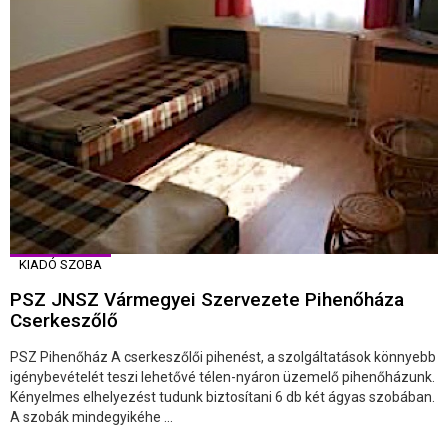
KIADÓ SZOBA
PSZ JNSZ Vármegyei Szervezete Pihenőháza
Cserkeszőlő
PSZ Pihenőház A cserkeszőlői pihenést, a szolgáltatások könnyebb
igénybevételét teszi lehetővé télen-nyáron üzemelő pihenőházunk.
Kényelmes elhelyezést tudunk biztosítani 6 db két ágyas szobában.
A szobák mindegyikéhe ...