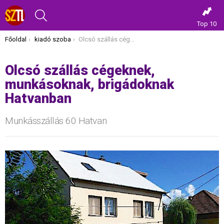
KERESÉS
Top 10
Itt vagy most:
Főoldal
kiadó szoba
Olcsó szállás cégeknek, munkásoknak, brigádoknak Hatvanban
Olcsó szállás cégeknek,
munkásoknak, brigádoknak
Hatvanban
Munkásszállás 60 Hatvan