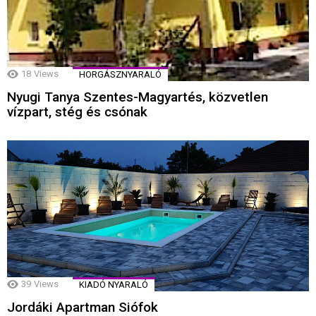
18
Views
HORGÁSZNYARALÓ
Nyugi Tanya Szentes-Magyartés, közvetlen
vízpart, stég és csónak
39
Views
KIADÓ NYARALÓ
Jordáki Apartman Siófok