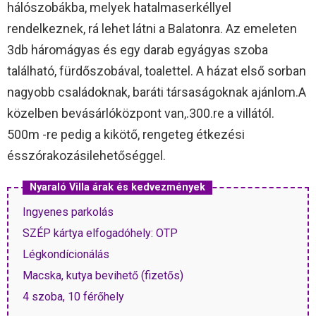
hálószobákba, melyek hatalmaserkéllyel
rendelkeznek, rá lehet látni a Balatonra. Az emeleten
3db háromágyas és egy darab egyágyas szoba
található, fürdőszobával, toalettel. A házat első sorban
nagyobb családoknak, baráti társaságoknak ajánlom.A
közelben bevásárlóközpont van,.300.re a villától.
500m -re pedig a kikötő, rengeteg étkezési
ésszórakozásilehetőséggel.
Nyaraló Villa árak és kedvezmények
Ingyenes parkolás
SZÉP kártya elfogadóhely: OTP
Légkondícionálás
Macska, kutya bevihető (fizetős)
4 szoba, 10 férőhely