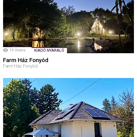
19
Views
KIADÓ NYARALÓ
Farm Ház Fonyód
Farm Ház Fonyód