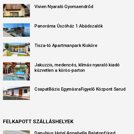
Vivien Nyaraló Gyomaendrőd
Panoráma Úszóház 1 Abádszalók
Tisza-tó Apartmanpark Kisköre
Jakuzzis, medencés, klímás nyaraló kiadó
közvetlen a körös-parton
CsapatBázis EgymásraFigyelő Központ Sarud
FELKAPOTT SZÁLLÁSHELYEK
Danubius Hotel Annabella Balatonfüred