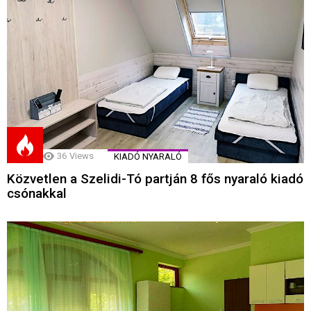
36
Views
KIADÓ NYARALÓ
Közvetlen a Szelidi-Tó partján 8 fős nyaraló kiadó
csónakkal