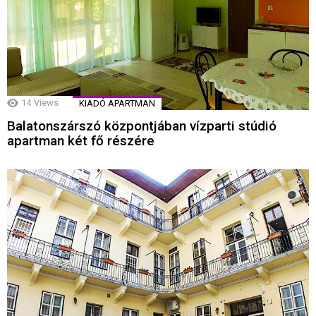
14
Views
KIADÓ APARTMAN
Balatonszárszó központjában vízparti stúdió
apartman két fő részére