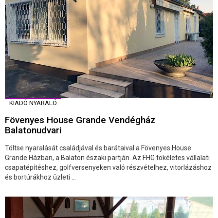
KIADÓ NYARALÓ
Fövenyes House Grande Vendégház
Balatonudvari
Töltse nyaralását családjával és barátaival a Fövenyes House
Grande Házban, a Balaton északi partján. Az FHG tökéletes vállalati
csapatépítéshez, golfversenyeken való részvételhez, vitorlázáshoz
és bortúrákhoz üzleti ...