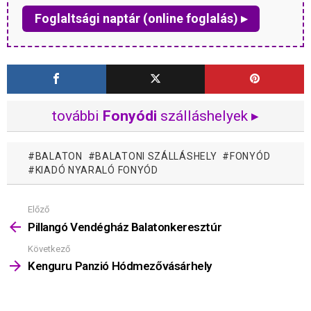
Foglaltsági naptár (online foglalás) ▸
további
Fonyódi
szálláshelyek ▸
BALATON
BALATONI SZÁLLÁSHELY
FONYÓD
KIADÓ NYARALÓ FONYÓD
Előző
Mutass
többet
Pillangó Vendégház Balatonkeresztúr
Következő
Kenguru Panzió Hódmezővásárhely