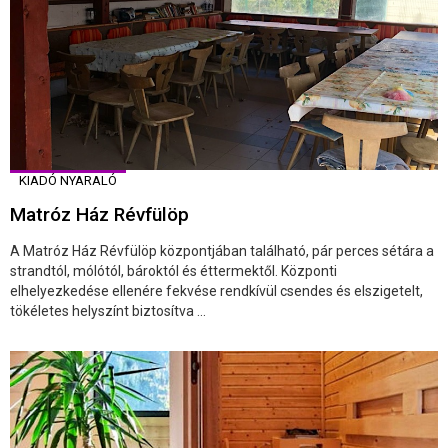
KIADÓ NYARALÓ
Matróz Ház Révfülöp
A Matróz Ház Révfülöp központjában található, pár perces sétára a
strandtól, mólótól, bároktól és éttermektől. Központi
elhelyezkedése ellenére fekvése rendkívül csendes és elszigetelt,
tökéletes helyszínt biztosítva ...