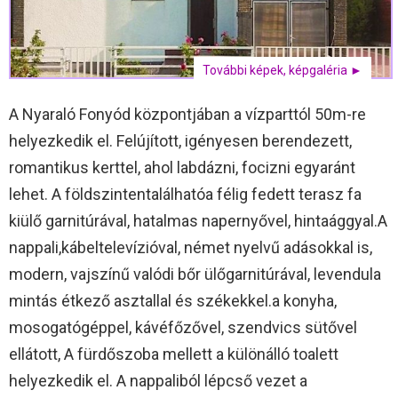
További képek, képgaléria ►
A Nyaraló Fonyód központjában a vízparttól 50m-re
helyezkedik el. Felújított, igényesen berendezett,
romantikus kerttel, ahol labdázni, focizni egyaránt
lehet. A földszintentalálhatóa félig fedett terasz fa
kiülő garnitúrával, hatalmas napernyővel, hintaággyal.A
nappali,kábeltelevízióval, német nyelvű adásokkal is,
modern, vajszínű valódi bőr ülőgarnitúrával, levendula
mintás étkező asztallal és székekkel.a konyha,
mosogatógéppel, kávéfőzővel, szendvics sütővel
ellátott, A fürdőszoba mellett a különálló toalett
helyezkedik el. A nappaliból lépcső vezet a