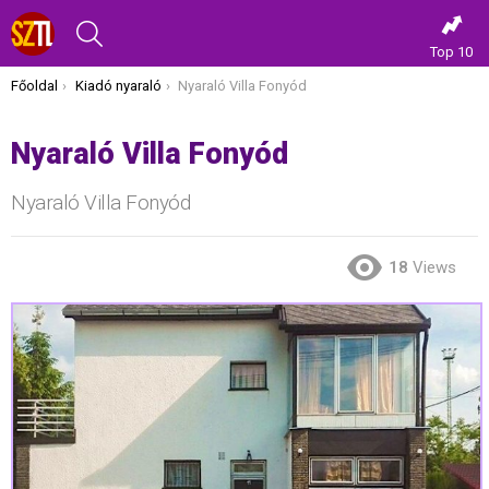
KERESÉS
Top 10
Itt vagy most:
Főoldal
Kiadó nyaraló
Nyaraló Villa Fonyód
Nyaraló Villa Fonyód
Nyaraló Villa Fonyód
18
Views