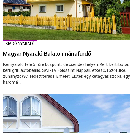
KIADÓ NYARALÓ
Magyar Nyaraló Balatonmáriafürdő
Ikernyaraló fele 5 főre központi, de csendes helyen. Kert, kerti bútor,
kerti grill, autóbeálló, SAT-TV. Földszint: Nappali, étkező, főzőfülke,
zuhanyzóWC, fedett terasz. Emelet: Előtér, egy kétágyas szoba, egy
háromá ...