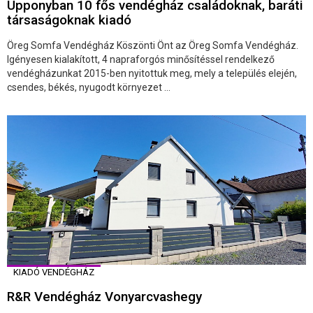
Upponyban 10 fős vendégház családoknak, baráti
társaságoknak kiadó
Öreg Somfa Vendégház Köszönti Önt az Öreg Somfa Vendégház.
Igényesen kialakított, 4 napraforgós minősítéssel rendelkező
vendégházunkat 2015-ben nyitottuk meg, mely a település elején,
csendes, békés, nyugodt környezet ...
KIADÓ VENDÉGHÁZ
R&R Vendégház Vonyarcvashegy