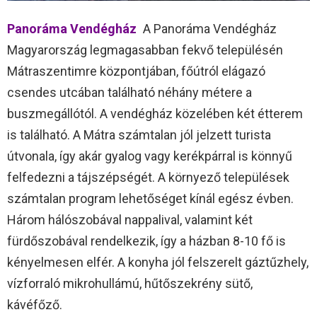
Panoráma Vendégház
A Panoráma Vendégház
Magyarország legmagasabban fekvő településén
Mátraszentimre központjában, főútról elágazó
csendes utcában található néhány métere a
buszmegállótól. A vendégház közelében két étterem
is található. A Mátra számtalan jól jelzett turista
útvonala, így akár gyalog vagy kerékpárral is könnyű
felfedezni a tájszépségét. A környező települések
számtalan program lehetőséget kínál egész évben.
Három hálószobával nappalival, valamint két
fürdőszobával rendelkezik, így a házban 8-10 fő is
kényelmesen elfér. A konyha jól felszerelt gáztűzhely,
vízforraló mikrohullámú, hűtőszekrény sütő,
kávéfőző.