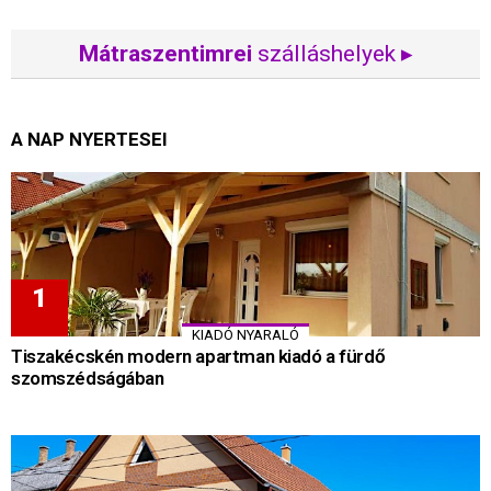
Mátraszentimrei
szálláshelyek ▸
A NAP NYERTESEI
KIADÓ NYARALÓ
Tiszakécskén modern apartman kiadó a fürdő
szomszédságában