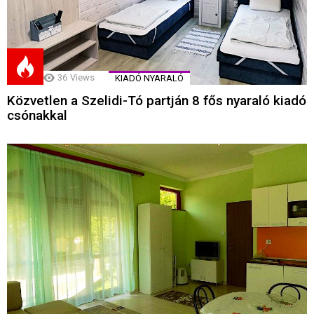
36
Views
KIADÓ NYARALÓ
Közvetlen a Szelidi-Tó partján 8 fős nyaraló kiadó
csónakkal