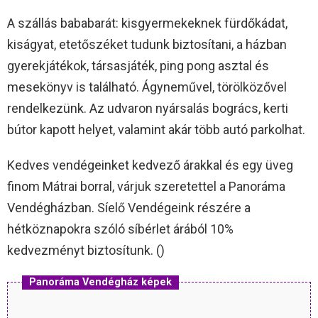
A szállás bababarát: kisgyermekeknek fürdőkádat,
kiságyat, etetőszéket tudunk biztosítani, a házban
gyerekjátékok, társasjáték, ping pong asztal és
mesekönyv is található. Ágyneművel, törölközővel
rendelkezünk. Az udvaron nyársalás bogrács, kerti
bútor kapott helyet, valamint akár több autó parkolhat.
Kedves vendégeinket kedvező árakkal és egy üveg
finom Mátrai borral, várjuk szeretettel a Panoráma
Vendégházban. Síelő Vendégeink részére a
hétköznapokra szóló síbérlet árából 10%
kedvezményt biztosítunk. ()
Panoráma Vendégház képek