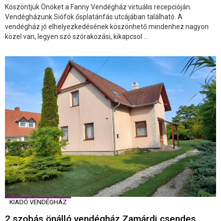
Köszöntjük Önöket a Fanny Vendégház virtuális recepcióján.
Vendégházunk Siófok ősplatánfás utcájában található. A
vendégház jó elhelyezkedésének köszönhető mindenhez nagyon
közel van, legyen szó szórakozási, kikapcsol ...
KIADÓ VENDÉGHÁZ
2 szobás önálló vendégház Zamárdi csendes