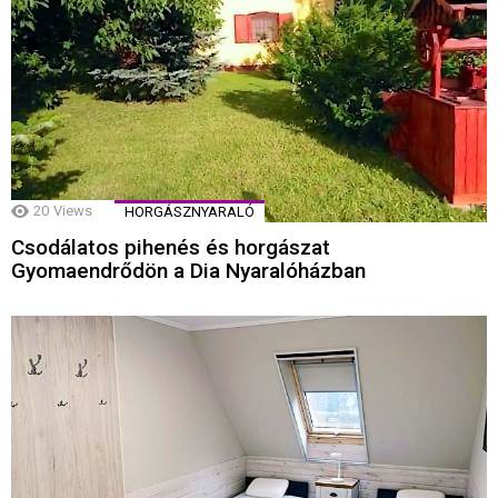
20
Views
HORGÁSZNYARALÓ
Csodálatos pihenés és horgászat
Gyomaendrődön a Dia Nyaralóházban