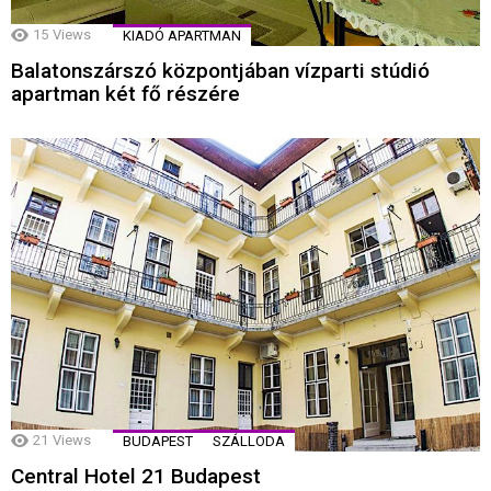
15
Views
KIADÓ APARTMAN
Balatonszárszó központjában vízparti stúdió
apartman két fő részére
21
Views
BUDAPEST
SZÁLLODA
Central Hotel 21 Budapest