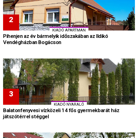
KIADÓ APARTMAN
Pihenjen az év bármelyik időszakában az Ildikó
Vendégházban Bogácson
KIADÓ NYARALÓ
Balatonfenyvesi vízközeli 14 fős gyermekbarát ház
játszótérrel stéggel