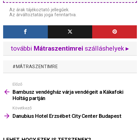
Az árak tájékoztató jellegűek.
Az árváltoztatás joga fenntartva.
további
Mátraszentimrei
szálláshelyek ▸
MÁTRASZENTIMRE
Előző
Mutass
többet
Bambusz vendégház várja vendégeit a Kákafoki
Holtág partján
Következő
Danubius Hotel Erzsébet City Center Budapest
LEHET, HOGY EZEK IS TETSZENEK?