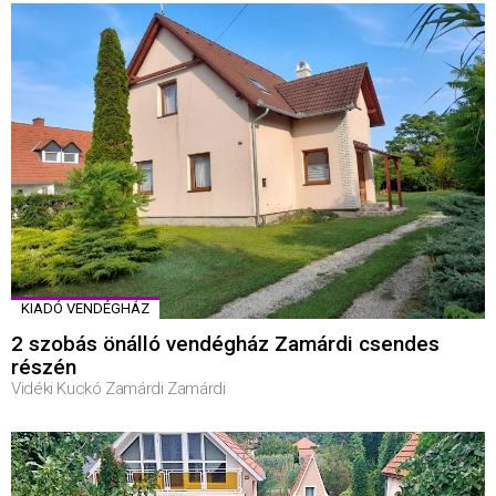
KIADÓ VENDÉGHÁZ
2 szobás önálló vendégház Zamárdi csendes
részén
Vidéki Kuckó Zamárdi Zamárdi