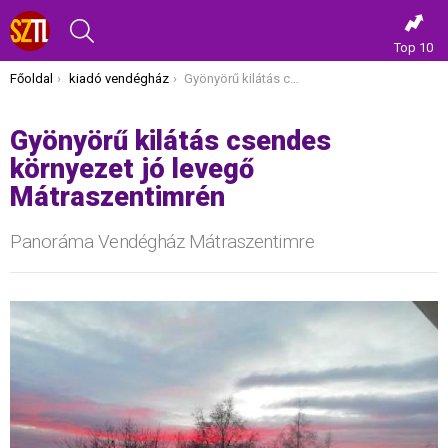
KERESÉS
Top 10
Itt vagy most:
Főoldal
kiadó vendégház
Gyönyörű kilátás csendes környezet jó levegő Mátraszentimrén
Gyönyörű kilátás csendes
környezet jó levegő
Mátraszentimrén
Panoráma Vendégház Mátraszentimre