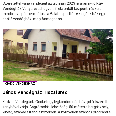
Szeretettel várja vendégeit az újonnan 2023 nyarán nyíló R&R
Vendégház Vonyarcvashegyen, frekventált központi részen,
mindössze pár perc sétára a Balaton parttól. Az egész ház egy
önálló vendégház, mely önmagában ...
KIADÓ VENDÉGHÁZ
János Vendégház Tiszafüred
Kedves Vendégünk. Önöketegy légkondicionált ház, jól felszerelt
konyhával várja. Bográcsolási lehetőség, 50 méterre horgászhely,
kikötő, szabad strand a közelben. A környéken számos programra