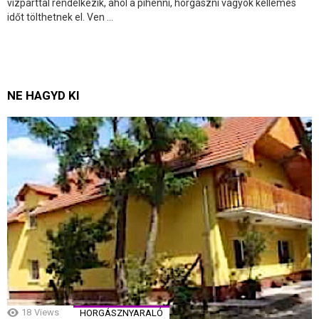
vízparttal rendelkezik, ahol a pihenni, horgászni vágyók kellemes
időt tölthetnek el. Ven ...
NE HAGYD KI
18
Views
HORGÁSZNYARALÓ