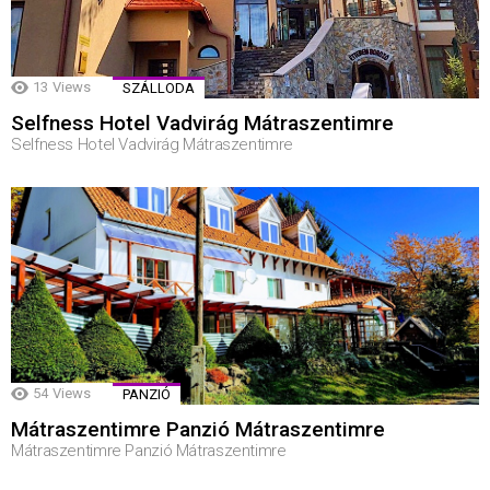
13
Views
SZÁLLODA
Selfness Hotel Vadvirág Mátraszentimre
Selfness Hotel Vadvirág Mátraszentimre
54
Views
PANZIÓ
Mátraszentimre Panzió Mátraszentimre
Mátraszentimre Panzió Mátraszentimre