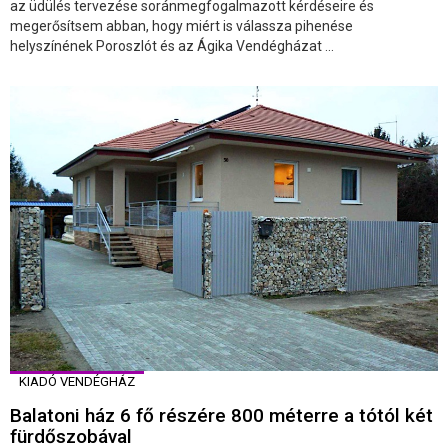
az üdülés tervezése soránmegfogalmazott kérdéseire és
megerősítsem abban, hogy miért is válassza pihenése
helyszínének Poroszlót és az Ágika Vendégházat ...
KIADÓ VENDÉGHÁZ
Balatoni ház 6 fő részére 800 méterre a tótól két
fürdőszobával